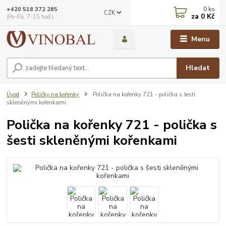
0
ks
+420 518 372 265
CZK
za
0 Kč
(Po-Pá, 7-15 hod.)
Menu
Hledat
Úvod
Poličky na kořenky
Polička na kořenky 721 - polička s šesti
skleněnými kořenkami
Polička na kořenky 721 - polička s
šesti skleněnými kořenkami