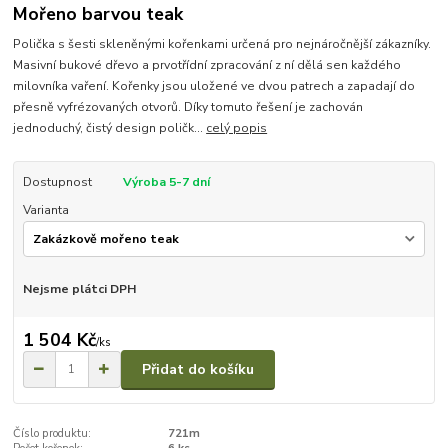
Mořeno barvou teak
Polička s šesti skleněnými kořenkami určená pro nejnáročnější zákazníky.
Masivní bukové dřevo a prvotřídní zpracování z ní dělá sen každého
milovníka vaření. Kořenky jsou uložené ve dvou patrech a zapadají do
přesně vyfrézovaných otvorů. Díky tomuto řešení je zachován
jednoduchý, čistý design poličk...
celý popis
Dostupnost
Výroba 5-7 dní
Varianta
Nejsme plátci DPH
1 504 Kč
/
ks
Přidat do košíku
Číslo produktu:
721m