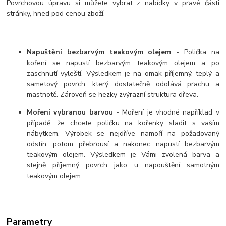
Povrchovou úpravu si můžete vybrat z nabídky v pravé části
stránky, hned pod cenou zboží.
Napuštění bezbarvým teakovým olejem
- Polička na
koření se napustí bezbarvým teakovým olejem a po
zaschnutí vyleští. Výsledkem je na omak příjemný, teplý a
sametový povrch, který dostatečně odolává prachu a
mastnotě. Zároveň se hezky zvýrazní struktura dřeva.
Moření vybranou barvou
- Moření je vhodné například v
případě, že chcete poličku na kořenky sladit s vaším
nábytkem. Výrobek se nejdříve namoří na požadovaný
odstín, potom přebrousí a nakonec napustí bezbarvým
teakovým olejem. Výsledkem je Vámi zvolená barva a
stejně příjemný povrch jako u napouštění samotným
teakovým olejem.
Parametry