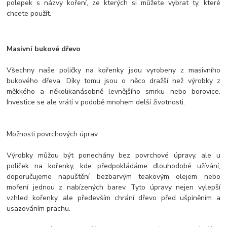
polepek s názvy koření, ze kterých si můžete vybrat ty, které
chcete použít.
Masivní bukové dřevo
Všechny naše poličky na kořenky jsou vyrobeny z masivního
bukového dřeva. Díky tomu jsou o něco dražší než výrobky z
měkkého a několikanásobně levnějšího smrku nebo borovice.
Investice se ale vrátí v podobě mnohem delší životnosti.
Možnosti povrchových úprav
Výrobky můžou být ponechány bez povrchové úpravy, ale u
poliček na kořenky, kde předpokládáme dlouhodobé užívání,
doporučujeme napuštění bezbarvým teakovým olejem nebo
moření jednou z nabízených barev. Tyto úpravy nejen vylepší
vzhled kořenky, ale především chrání dřevo před ušpiněním a
usazováním prachu.