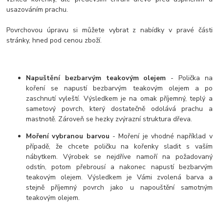
usazováním prachu.
Povrchovou úpravu si můžete vybrat z nabídky v pravé části
stránky, hned pod cenou zboží.
Napuštění bezbarvým teakovým olejem
- Polička na
koření se napustí bezbarvým teakovým olejem a po
zaschnutí vyleští. Výsledkem je na omak příjemný, teplý a
sametový povrch, který dostatečně odolává prachu a
mastnotě. Zároveň se hezky zvýrazní struktura dřeva.
Moření vybranou barvou
- Moření je vhodné například v
případě, že chcete poličku na kořenky sladit s vaším
nábytkem. Výrobek se nejdříve namoří na požadovaný
odstín, potom přebrousí a nakonec napustí bezbarvým
teakovým olejem. Výsledkem je Vámi zvolená barva a
stejně příjemný povrch jako u napouštění samotným
teakovým olejem.