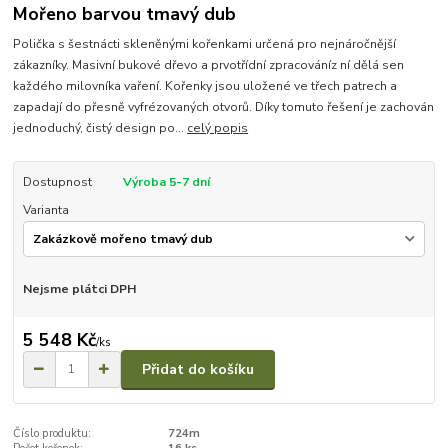
Mořeno barvou tmavý dub
Polička s šestnácti skleněnými kořenkami určená pro nejnáročnější
zákazníky. Masivní bukové dřevo a prvotřídní zpracováníz ní dělá sen
každého milovníka vaření. Kořenky jsou uložené ve třech patrech a
zapadají do přesně vyfrézovaných otvorů. Díky tomuto řešení je zachován
jednoduchý, čistý design po...
celý popis
Dostupnost
Výroba 5-7 dní
Varianta
Nejsme plátci DPH
5 548 Kč
/
ks
Přidat do košíku
Číslo produktu:
724m