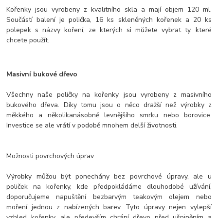
Kořenky jsou vyrobeny z kvalitního skla a mají objem 120 ml.
Součástí balení je polička, 16 ks skleněných kořenek a 20 ks
polepek s názvy koření, ze kterých si můžete vybrat ty, které
chcete použít.
Masivní bukové dřevo
Všechny naše poličky na kořenky jsou vyrobeny z masivního
bukového dřeva. Díky tomu jsou o něco dražší než výrobky z
měkkého a několikanásobně levnějšího smrku nebo borovice.
Investice se ale vrátí v podobě mnohem delší životnosti.
Možnosti povrchových úprav
Výrobky můžou být ponechány bez povrchové úpravy, ale u
poliček na kořenky, kde předpokládáme dlouhodobé užívání,
doporučujeme napuštění bezbarvým teakovým olejem nebo
moření jednou z nabízených barev. Tyto úpravy nejen vylepší
vzhled kořenky, ale především chrání dřevo před ušpiněním a