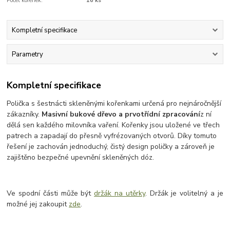
Počet kořenek:
16 ks
Kompletní specifikace
Parametry
Kompletní specifikace
Polička s šestnácti skleněnými kořenkami určená pro nejnáročnější
zákazníky.
Masivní bukové dřevo a prvotřídní zpracování
z ní
dělá sen každého milovníka vaření. Kořenky jsou uložené ve třech
patrech a zapadají do přesně vyfrézovaných otvorů. Díky tomuto
řešení je zachován jednoduchý, čistý design poličky a zároveň je
zajištěno bezpečné upevnění skleněných dóz.
Ve spodní části může být
držák na utěrky
. Držák je volitelný a je
možné jej zakoupit
zde
.