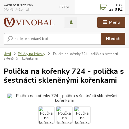
0
ks
+420 518 372 265
CZK
za
0 Kč
(Po-Pá, 7-15 hod.)
Menu
Hledat
Úvod
Poličky na kořenky
Polička na kořenky 724 - polička s šestnácti
skleněnými kořenkami
Polička na kořenky 724 - polička s
šestnácti skleněnými kořenkami