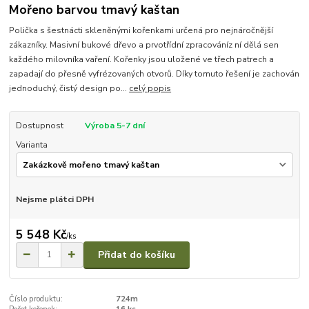
Mořeno barvou tmavý kaštan
Polička s šestnácti skleněnými kořenkami určená pro nejnáročnější
zákazníky. Masivní bukové dřevo a prvotřídní zpracováníz ní dělá sen
každého milovníka vaření. Kořenky jsou uložené ve třech patrech a
zapadají do přesně vyfrézovaných otvorů. Díky tomuto řešení je zachován
jednoduchý, čistý design po...
celý popis
Dostupnost
Výroba 5-7 dní
Varianta
Nejsme plátci DPH
5 548 Kč
/
ks
Přidat do košíku
Číslo produktu:
724m