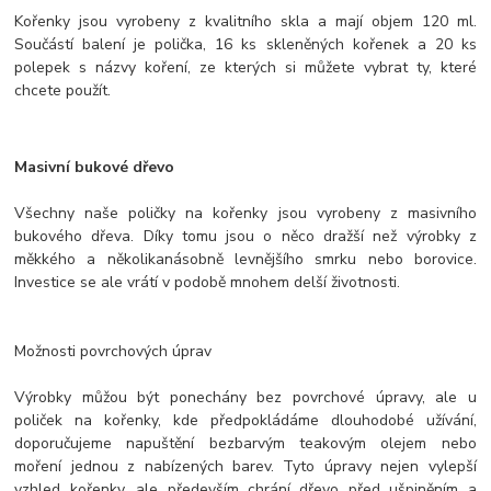
Kořenky jsou vyrobeny z kvalitního skla a mají objem 120 ml.
Součástí balení je polička, 16 ks skleněných kořenek a 20 ks
polepek s názvy koření, ze kterých si můžete vybrat ty, které
chcete použít.
Masivní bukové dřevo
Všechny naše poličky na kořenky jsou vyrobeny z masivního
bukového dřeva. Díky tomu jsou o něco dražší než výrobky z
měkkého a několikanásobně levnějšího smrku nebo borovice.
Investice se ale vrátí v podobě mnohem delší životnosti.
Možnosti povrchových úprav
Výrobky můžou být ponechány bez povrchové úpravy, ale u
poliček na kořenky, kde předpokládáme dlouhodobé užívání,
doporučujeme napuštění bezbarvým teakovým olejem nebo
moření jednou z nabízených barev. Tyto úpravy nejen vylepší
vzhled kořenky, ale především chrání dřevo před ušpiněním a