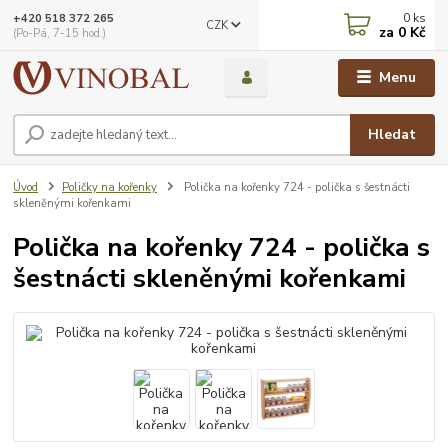
0
ks
+420 518 372 265
CZK
za
0 Kč
(Po-Pá, 7-15 hod.)
Menu
Hledat
Úvod
Poličky na kořenky
Polička na kořenky 724 - polička s šestnácti
skleněnými kořenkami
Polička na kořenky 724 - polička s
šestnácti skleněnými kořenkami