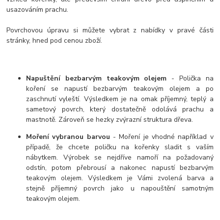
usazováním prachu.
Povrchovou úpravu si můžete vybrat z nabídky v pravé části
stránky, hned pod cenou zboží.
Napuštění bezbarvým teakovým olejem
- Polička na
koření se napustí bezbarvým teakovým olejem a po
zaschnutí vyleští. Výsledkem je na omak příjemný, teplý a
sametový povrch, který dostatečně odolává prachu a
mastnotě. Zároveň se hezky zvýrazní struktura dřeva.
Moření vybranou barvou
- Moření je vhodné například v
případě, že chcete poličku na kořenky sladit s vaším
nábytkem. Výrobek se nejdříve namoří na požadovaný
odstín, potom přebrousí a nakonec napustí bezbarvým
teakovým olejem. Výsledkem je Vámi zvolená barva a
stejně příjemný povrch jako u napouštění samotným
teakovým olejem.