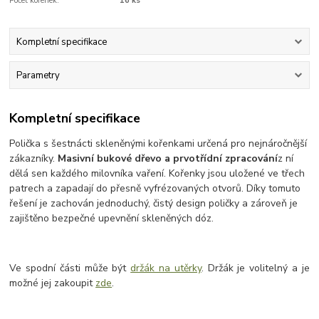
Počet kořenek:
16 ks
Kompletní specifikace
Parametry
Kompletní specifikace
Polička s šestnácti skleněnými kořenkami určená pro nejnáročnější
zákazníky.
Masivní bukové dřevo a prvotřídní zpracování
z ní
dělá sen každého milovníka vaření. Kořenky jsou uložené ve třech
patrech a zapadají do přesně vyfrézovaných otvorů. Díky tomuto
řešení je zachován jednoduchý, čistý design poličky a zároveň je
zajištěno bezpečné upevnění skleněných dóz.
Ve spodní části může být
držák na utěrky
. Držák je volitelný a je
možné jej zakoupit
zde
.