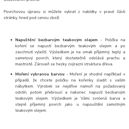
Povrchovou úpravu si můžete vybrat z nabídky v pravé části
stránky, hned pod cenou zboží.
Napuštění bezbarvým teakovým olejem
- Polička na
koření se napustí bezbarvým teakovým olejem a po
zaschnutí vyleští. Výsledkem je na omak příjemný, teplý a
sametový povrch, který dostatečně odolává prachu a
mastnotě. Zároveň se hezky zvýrazní struktura dřeva.
Moření vybranou barvou
- Moření je vhodné například v
případě, že chcete poličku na kořenky sladit s vaším
nábytkem. Výrobek se nejdříve namoří na požadovaný
odstín, potom přebrousí a nakonec napustí bezbarvým
teakovým olejem. Výsledkem je Vámi zvolená barva a
stejně příjemný povrch jako u napouštění samotným
teakovým olejem.