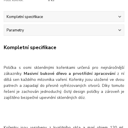
Počet kořenek:
8 ks
Kompletní specifikace
Parametry
Kompletní specifikace
Polička s osmi skleněnými kořenkami určená pro nejnáročnější
zákazníky.
Masivní bukové dřevo a prvotřídní zpracování
z ní
dělá sen každého milovníka vaření. Kořenky jsou uložené ve dvou
patrech a zapadají do přesně vyfrézovaných otvorů. Díky tomuto
řešení je zachován jednoduchý, čistý design poličky a zároveň je
zajištěno bezpečné upevnění skleněných dóz.
Kořenky jsou vyrobeny z kvalitního skla a mají objem 120 ml.