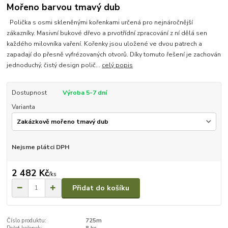
Mořeno barvou tmavý dub
Polička s osmi skleněnými kořenkami určená pro nejnáročnější
zákazníky. Masivní bukové dřevo a prvotřídní zpracování z ní dělá sen
každého milovníka vaření. Kořenky jsou uložené ve dvou patrech a
zapadají do přesně vyfrézovaných otvorů. Díky tomuto řešení je zachován
jednoduchý, čistý design polič...
celý popis
Dostupnost
Výroba 5-7 dní
Varianta
Nejsme plátci DPH
2 482 Kč
/
ks
Přidat do košíku
Číslo produktu:
725m