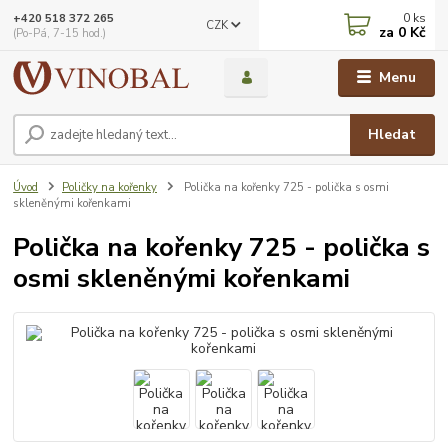
0
ks
+420 518 372 265
CZK
za
0 Kč
(Po-Pá, 7-15 hod.)
Menu
Hledat
Úvod
Poličky na kořenky
Polička na kořenky 725 - polička s osmi
skleněnými kořenkami
Polička na kořenky 725 - polička s
osmi skleněnými kořenkami