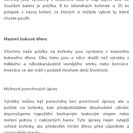
Součástí balení je polička, 8 ks skleněných kořenek a 20 ks
polepek s názvy koření, ze kterých si můžete vybrat ty, které
chcete použít.
Masivní bukové dřevo
Všechny naše poličky na kořenky jsou vyrobeny z masivního
bukového dřeva. Díky tomu jsou o něco dražší než výrobky z
měkkého a několikanásobně levnějšího smrku nebo borovice.
Investice se ale vrátí v podobě mnohem delší životnosti.
Možnosti povrchových úprav
Výrobky můžou být ponechány bez povrchové úpravy, ale u
poliček na kořenky, kde předpokládáme dlouhodobé užívání,
doporučujeme napuštění bezbarvým teakovým olejem nebo
moření jednou z nabízených barev. Tyto úpravy nejen vylepší
vzhled kořenky, ale především chrání dřevo před ušpiněním a
usazováním prachu.