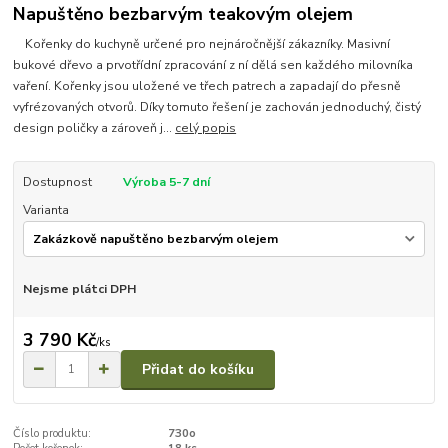
Napuštěno bezbarvým teakovým olejem
Kořenky do kuchyně určené pro nejnáročnější zákazníky. Masivní
bukové dřevo a prvotřídní zpracování z ní dělá sen každého milovníka
vaření. Kořenky jsou uložené ve třech patrech a zapadají do přesně
vyfrézovaných otvorů. Díky tomuto řešení je zachován jednoduchý, čistý
design poličky a zároveň j...
celý popis
Dostupnost
Výroba 5-7 dní
Varianta
Nejsme plátci DPH
3 790 Kč
/
ks
Přidat do košíku
Číslo produktu:
730o