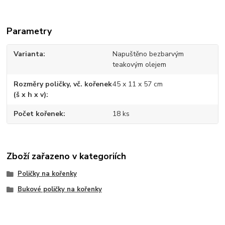
Parametry
Varianta
Napuštěno bezbarvým
teakovým olejem
Rozměry poličky, vč. kořenek
45 x 11 x 57 cm
(š x h x v)
Počet kořenek
18 ks
Zboží zařazeno v kategoriích
Poličky na kořenky
Bukové poličky na kořenky