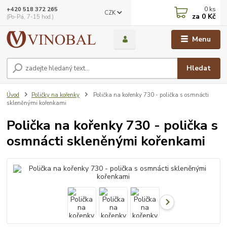
0
ks
+420 518 372 265
CZK
za
0 Kč
(Po-Pá, 7-15 hod.)
Menu
Hledat
Úvod
Poličky na kořenky
Polička na kořenky 730 - polička s osmnácti
skleněnými kořenkami
Polička na kořenky 730 - polička s
osmnácti skleněnými kořenkami