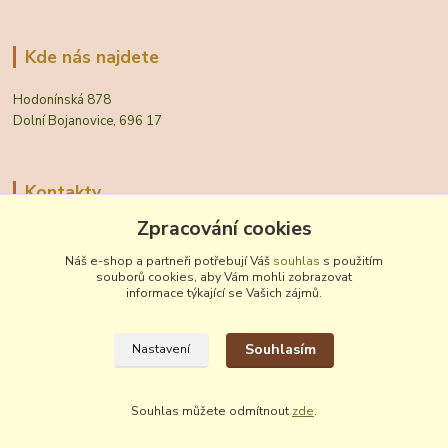
Kde nás najdete
Hodonínská 878
Dolní Bojanovice, 696 17
Kontakty
Zpracování cookies
Zákaznická podpora Vinobal
+420 518 372 265
Náš e-shop a partneři potřebují Váš
souhlas
s použitím
(Po-Pá, 7-15 hod.)
souborů cookies, aby Vám mohli zobrazovat
informace týkající se Vašich zájmů.
obchod@vinobal.cz
Souhlasím
Nastavení
Souhlas můžete odmítnout
zde
.
Vytvořeno na
Eshop-rychle.cz