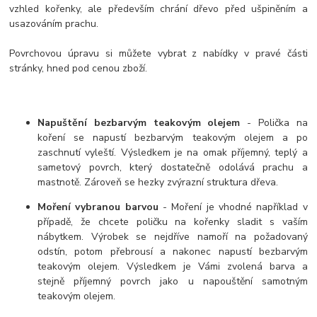
vzhled kořenky, ale především chrání dřevo před ušpiněním a
usazováním prachu.
Povrchovou úpravu si můžete vybrat z nabídky v pravé části
stránky, hned pod cenou zboží.
Napuštění bezbarvým teakovým olejem
- Polička na
koření se napustí bezbarvým teakovým olejem a po
zaschnutí vyleští. Výsledkem je na omak příjemný, teplý a
sametový povrch, který dostatečně odolává prachu a
mastnotě. Zároveň se hezky zvýrazní struktura dřeva.
Moření vybranou barvou
- Moření je vhodné například v
případě, že chcete poličku na kořenky sladit s vaším
nábytkem. Výrobek se nejdříve namoří na požadovaný
odstín, potom přebrousí a nakonec napustí bezbarvým
teakovým olejem. Výsledkem je Vámi zvolená barva a
stejně příjemný povrch jako u napouštění samotným
teakovým olejem.