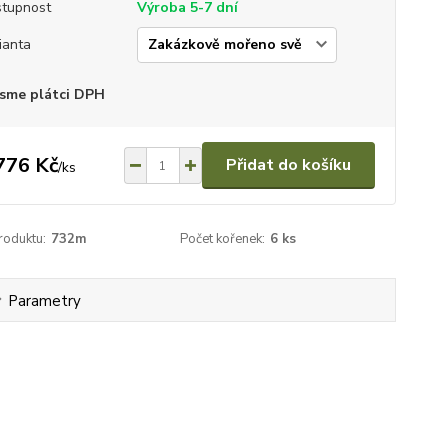
tupnost
Výroba 5-7 dní
ianta
sme plátci DPH
776 Kč
Přidat do košíku
/
ks
roduktu:
732m
Počet kořenek:
6 ks
Parametry