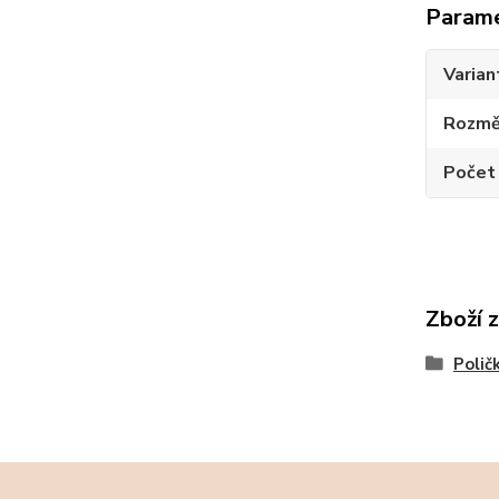
Param
Varian
Rozměr
Počet
Zboží 
Polič