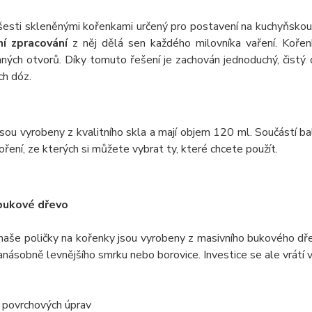
šesti skleněnými kořenkami určený pro postavení na kuchyňskou
ní zpracování
z něj dělá sen každého milovníka vaření. Kořen
ných otvorů. Díky tomuto řešení je zachován jednoduchý, čistý 
ch dóz.
sou vyrobeny z kvalitního skla a mají objem 120 ml. Součástí ba
oření, ze kterých si můžete vybrat ty, které chcete použít.
bukové dřevo
naše poličky na kořenky jsou vyrobeny z masivního bukového dře
anásobně levnějšího smrku nebo borovice. Investice se ale vrátí
 povrchových úprav