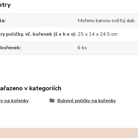
etry
ta
Mořeno barvou světlý dub
y poličky, vč. kořenek (š x h x v)
25 x 14 x 24,5 cm
 kořenek
6 ks
zařazeno v kategoriích
ky na kořenky
Bukové poličky na kořenky