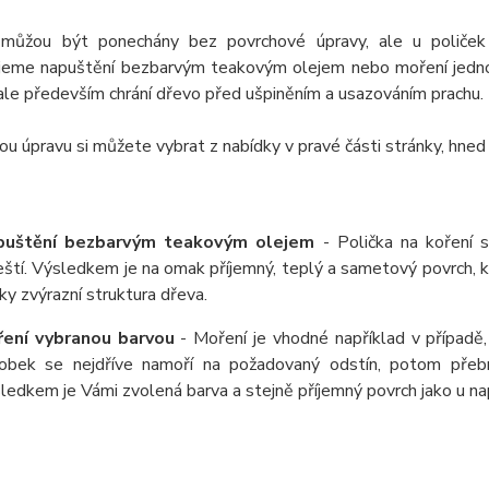
můžou být ponechány bez povrchové úpravy, ale u poliček
jeme napuštění bezbarvým teakovým olejem nebo moření jednou
ale především chrání dřevo před ušpiněním a usazováním prachu.
u úpravu si můžete vybrat z nabídky v pravé části stránky, hned
puštění bezbarvým teakovým olejem
- Polička na koření 
eští. Výsledkem je na omak příjemný, teplý a sametový povrch,
ky zvýrazní struktura dřeva.
ení vybranou barvou
- Moření je vhodné například v případě,
obek se nejdříve namoří na požadovaný odstín, potom přeb
ledkem je Vámi zvolená barva a stejně příjemný povrch jako u 