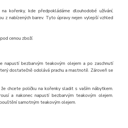
 na kořenky, kde předpokládáme dlouhodobé užívání,
 z nabízených barev. Tyto úpravy nejen vylepší vzhled
 pod cenou zboží.
se napustí bezbarvým teakovým olejem a po zaschnutí
 který dostatečně odolává prachu a mastnotě. Zároveň se
 že chcete poličku na kořenky sladit s vaším nábytkem.
rousí a nakonec napustí bezbarvým teakovým olejem.
napouštění samotným teakovým olejem.