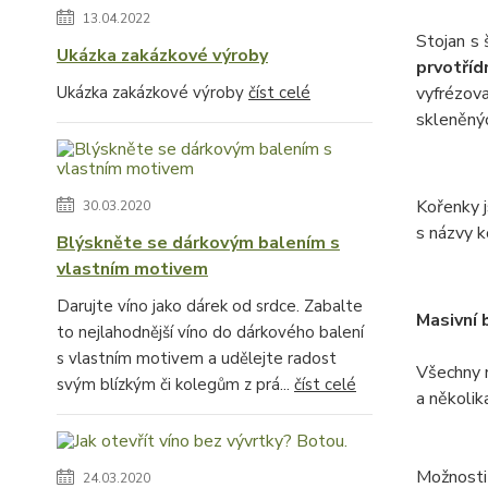
13.04.2022
Stojan s 
Ukázka zakázkové výroby
prvotříd
Ukázka zakázkové výroby
číst celé
vyfrézova
skleněný
Kořenky j
30.03.2020
s názvy k
Blýskněte se dárkovým balením s
vlastním motivem
Darujte víno jako dárek od srdce. Zabalte
Masivní 
to nejlahodnější víno do dárkového balení
s vlastním motivem a udělejte radost
Všechny 
svým blízkým či kolegům z prá...
číst celé
a několik
Možnosti
24.03.2020