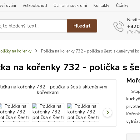
ravírování
Velkoobchod
Ochrana soukromí
Kontakty
Články
Nevíte
Hledat
+420
(Po-Pá
oličky na kořenky
Polička na kořenky 732 - polička s šesti skleněnými k
čka na kořenky 732 - polička s š
Moře
Stojan
kuchyň
prvotří
Kořenk
vyfréz