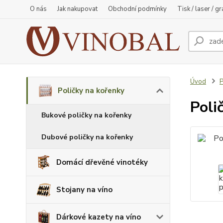
O nás
Jak nakupovat
Obchodní podmínky
Tisk / laser / g
Úvod
P
Poličky na kořenky
Poli
Bukové poličky na kořenky
Dubové poličky na kořenky
Domácí dřevěné vinotéky
Stojany na víno
Dárkové kazety na víno