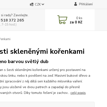
Přihlášení
CZK
 si rady? Zavolejte.
0
ks
 518 372 265
za
0 Kč
, 7-15 hod.)
ořenkami
esti skleněnými kořenkami
no barvou světlý dub
 s šesti skleněnými kořenkami určený pro postavení na
skou linku, nebo k pověšení na zeď. Masivní bukové dřevo a
dní zpracování z něj dělá sen každého milovníka vaření.
y jsou uložené ve dvou patrech a zapadají do přesně
ovaných otvorů. Díky tomuto řešení je zachov...
celý popis