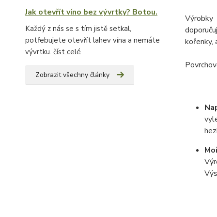
Jak otevřít víno bez vývrtky? Botou.
Výrobky 
Každý z nás se s tím jistě setkal,
doporuču
potřebujete otevřít lahev vína a nemáte
kořenky, 
vývrtku.
číst celé
Povrchovo
Zobrazit všechny články
Na
vyl
hez
Moř
Výr
Výs