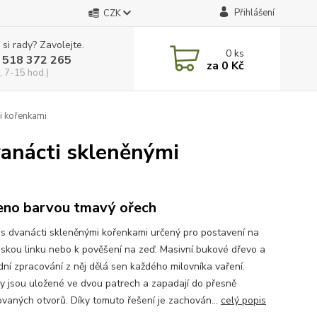
Přihlášení
CZK
 si rady? Zavolejte.
0
ks
 518 372 265
za
0 Kč
, 7-15 hod.)
i kořenkami
vanácti skleněnými
no barvou tmavý ořech
 s dvanácti skleněnými kořenkami určený pro postavení na
skou linku nebo k pověšení na zeď. Masivní bukové dřevo a
dní zpracování z něj dělá sen každého milovníka vaření.
y jsou uložené ve dvou patrech a zapadají do přesně
ovaných otvorů. Díky tomuto řešení je zachován...
celý popis