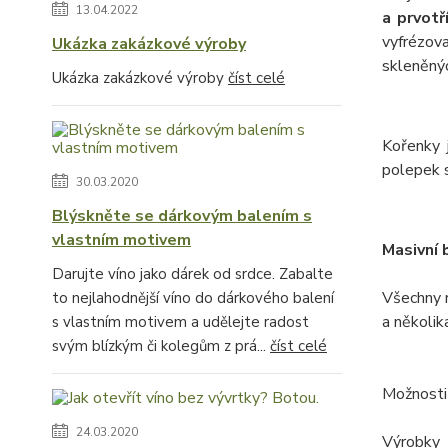
13.04.2022
a prvotř
vyfrézova
Ukázka zakázkové výroby
skleněný
Ukázka zakázkové výroby
číst celé
Kořenky 
polepek s
30.03.2020
Blýskněte se dárkovým balením s
vlastním motivem
Masivní 
Darujte víno jako dárek od srdce. Zabalte
Všechny 
to nejlahodnější víno do dárkového balení
a několik
s vlastním motivem a udělejte radost
svým blízkým či kolegům z prá...
číst celé
Možnosti
24.03.2020
Výrobky 