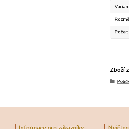
Varian
Rozměr
Počet
Zboží 
Polič
Informace pro zákazníky
Nejčten