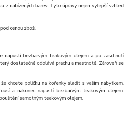
 z nabízených barev. Tyto úpravy nejen vylepší vzhled
 pod cenou zboží.
se napustí bezbarvým teakovým olejem a po zaschnutí
 který dostatečně odolává prachu a mastnotě. Zároveň se
 že chcete poličku na kořenky sladit s vaším nábytkem.
rousí a nakonec napustí bezbarvým teakovým olejem.
napouštění samotným teakovým olejem.