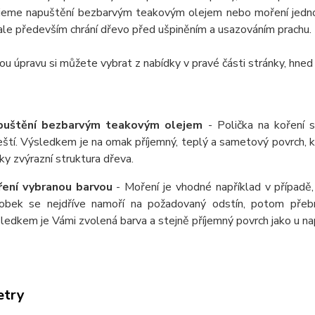
jeme napuštění bezbarvým teakovým olejem nebo moření jednou
ale především chrání dřevo před ušpiněním a usazováním prachu.
u úpravu si můžete vybrat z nabídky v pravé části stránky, hned
puštění bezbarvým teakovým olejem
- Polička na koření 
eští. Výsledkem je na omak příjemný, teplý a sametový povrch,
ky zvýrazní struktura dřeva.
ení vybranou barvou
- Moření je vhodné například v případě,
obek se nejdříve namoří na požadovaný odstín, potom přeb
ledkem je Vámi zvolená barva a stejně příjemný povrch jako u 
etry