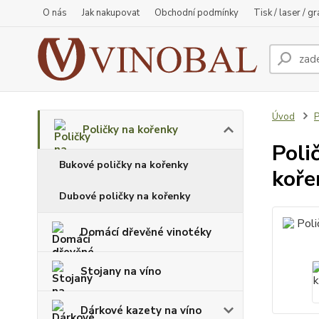
O nás
Jak nakupovat
Obchodní podmínky
Tisk / laser / g
Úvod
P
Poličky na kořenky
Poli
Bukové poličky na kořenky
koře
Dubové poličky na kořenky
Domácí dřevěné vinotéky
Stojany na víno
Dárkové kazety na víno