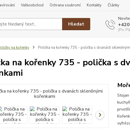
ravírování
Velkoobchod
Ochrana soukromí
Kontakty
Články
Nevíte
Hledat
+420
(Po-Pá
oličky na kořenky
Polička na kořenky 735 - polička s dvanácti skleněným
čka na kořenky 735 - polička s d
nkami
Moře
Stojan
kuchyň
prvotří
Kořenk
vyfréz