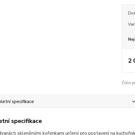
Dos
Var
Nej
2 
Číslo p
etní specifikace
tní specifikace
dvanácti skleněnými kořenkami určený pro postavení na kuchyňsk