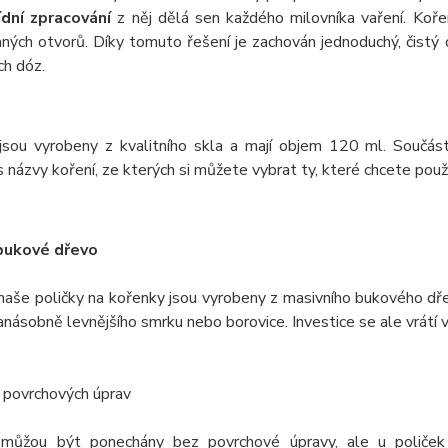
ídní zpracování
z něj dělá sen každého milovníka vaření. Koře
ných otvorů. Díky tomuto řešení je zachován jednoduchý, čistý 
ch dóz.
jsou vyrobeny z kvalitního skla a mají objem 120 ml. Součást
 názvy koření, ze kterých si můžete vybrat ty, které chcete použí
bukové dřevo
naše poličky na kořenky jsou vyrobeny z masivního bukového dře
anásobně levnějšího smrku nebo borovice. Investice se ale vrátí
 povrchových úprav
můžou být ponechány bez povrchové úpravy, ale u poliček