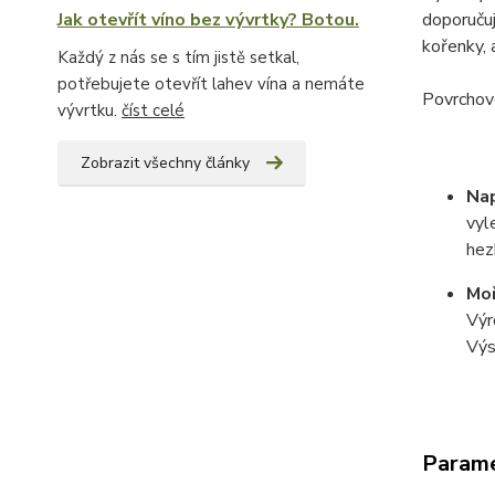
doporuču
Jak otevřít víno bez vývrtky? Botou.
kořenky, 
Každý z nás se s tím jistě setkal,
potřebujete otevřít lahev vína a nemáte
Povrchovo
vývrtku.
číst celé
Zobrazit všechny články
Na
vyl
hez
Moř
Výr
Výs
Param