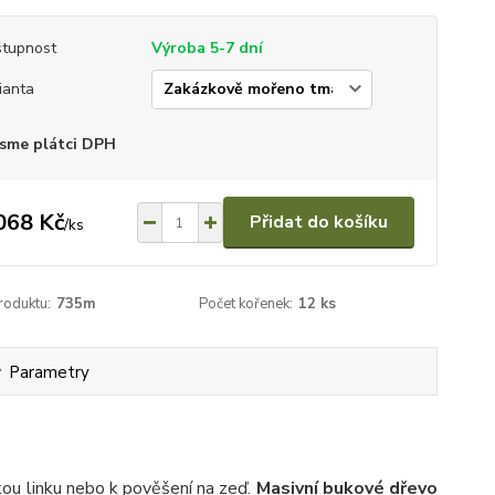
tupnost
Výroba 5-7 dní
ianta
sme plátci DPH
068 Kč
Přidat do košíku
/
ks
roduktu:
735m
Počet kořenek:
12 ks
Parametry
ou linku nebo k pověšení na zeď.
Masivní bukové dřevo