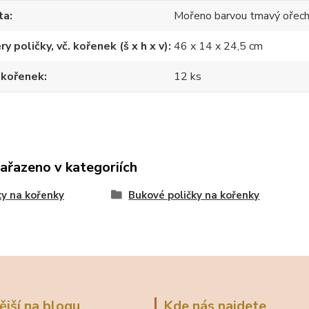
ta
Mořeno barvou tmavý ořec
y poličky, vč. kořenek (š x h x v)
46 x 14 x 24,5 cm
 kořenek
12 ks
zařazeno v kategoriích
ky na kořenky
Bukové poličky na kořenky
ější na blogu
Kde nás najdete