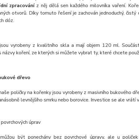
ídní zpracování
z něj dělá sen každého milovníka vaření. Koře
ných otvorů. Díky tomuto řešení je zachován jednoduchý, čistý 
ch dóz.
jsou vyrobeny z kvalitního skla a mají objem 120 ml. Součást
 názvy koření, ze kterých si můžete vybrat ty, které chcete použí
bukové dřevo
naše poličky na kořenky jsou vyrobeny z masivního bukového dře
anásobně levnějšího smrku nebo borovice. Investice se ale vrátí
 povrchových úprav
můžou být ponechány bez povrchové úpravy, ale u poliček