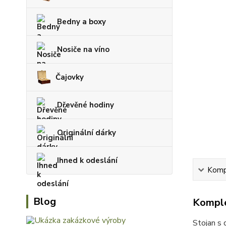
Bedny a boxy
Nosiče na víno
Čajovky
Dřevěné hodiny
Originální dárky
Ihned k odeslání
Kompl
Blog
Komple
Stojan s 