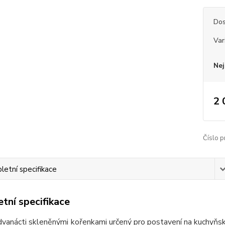
Dos
Var
Nej
2 
Číslo p
etní specifikace
tní specifikace
dvanácti skleněnými kořenkami určený pro postavení na kuchyňsk