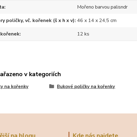
ta
Mořeno barvou palisndr
y poličky, vč. kořenek (š x h x v)
46 x 14 x 24,5 cm
 kořenek
12 ks
zařazeno v kategoriích
ky na kořenky
Bukové poličky na kořenky
ější na blogu
Kde nás najdete