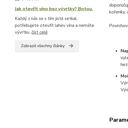
doporuču
Jak otevřít víno bez vývrtky? Botou.
kořenky, 
Každý z nás se s tím jistě setkal,
potřebujete otevřít lahev vína a nemáte
Povrchovo
vývrtku.
číst celé
Zobrazit všechny články
Na
vyl
hez
Moř
Výr
Výs
Param