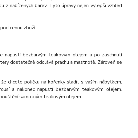
 z nabízených barev. Tyto úpravy nejen vylepší vzhled
 pod cenou zboží.
se napustí bezbarvým teakovým olejem a po zaschnutí
 který dostatečně odolává prachu a mastnotě. Zároveň se
 že chcete poličku na kořenky sladit s vaším nábytkem.
rousí a nakonec napustí bezbarvým teakovým olejem.
napouštění samotným teakovým olejem.