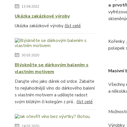
a prvotř
13.04.2022
vyfrézova
Ukázka zakázkové výroby
skleněný
Ukázka zakázkové výroby
číst celé
Kořenky 
polepek s
30.03.2020
Blýskněte se dárkovým balením s
Masivní 
vlastním motivem
Darujte víno jako dárek od srdce. Zabalte
Všechny 
to nejlahodnější víno do dárkového balení
a několik
s vlastním motivem a udělejte radost
svým blízkým či kolegům z prá...
číst celé
Možnosti
Výrobky 
24.03.2020