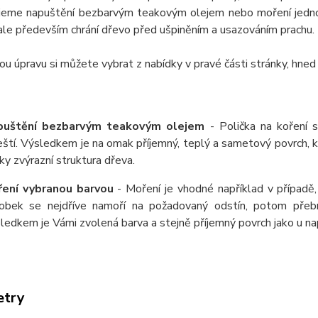
jeme napuštění bezbarvým teakovým olejem nebo moření jednou
ale především chrání dřevo před ušpiněním a usazováním prachu.
u úpravu si můžete vybrat z nabídky v pravé části stránky, hned
puštění bezbarvým teakovým olejem
- Polička na koření 
eští. Výsledkem je na omak příjemný, teplý a sametový povrch,
ky zvýrazní struktura dřeva.
ení vybranou barvou
- Moření je vhodné například v případě,
obek se nejdříve namoří na požadovaný odstín, potom přeb
ledkem je Vámi zvolená barva a stejně příjemný povrch jako u 
etry