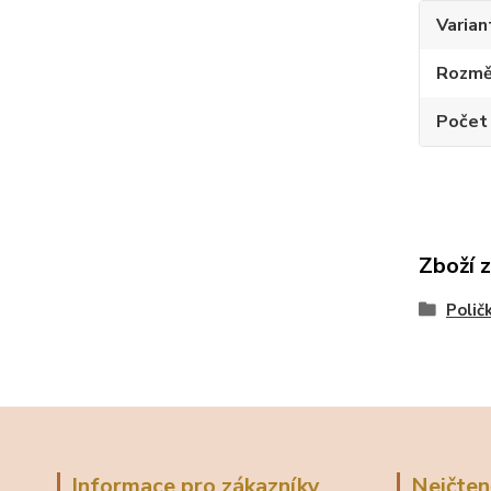
Varian
Rozměr
Počet
Zboží 
Polič
Informace pro zákazníky
Nejčten