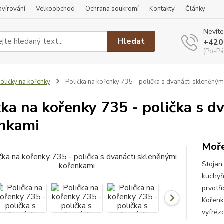
ravírování
Velkoobchod
Ochrana soukromí
Kontakty
Články
Nevíte
Hledat
+420
(Po-Pá
oličky na kořenky
Polička na kořenky 735 - polička s dvanácti skleněným
čka na kořenky 735 - polička s d
nkami
Moře
Stojan
kuchyň
prvotří
Kořenk
vyfréz