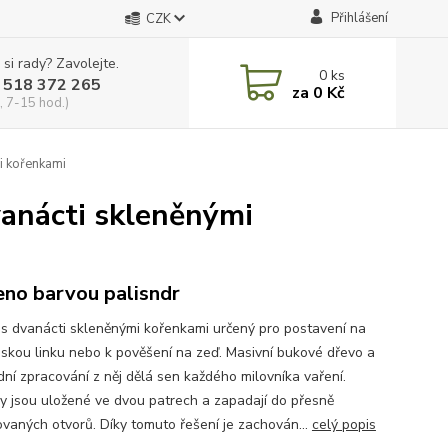
Přihlášení
CZK
 si rady? Zavolejte.
0
ks
 518 372 265
za
0 Kč
, 7-15 hod.)
i kořenkami
vanácti skleněnými
no barvou palisndr
 s dvanácti skleněnými kořenkami určený pro postavení na
skou linku nebo k pověšení na zeď. Masivní bukové dřevo a
dní zpracování z něj dělá sen každého milovníka vaření.
y jsou uložené ve dvou patrech a zapadají do přesně
ovaných otvorů. Díky tomuto řešení je zachován...
celý popis