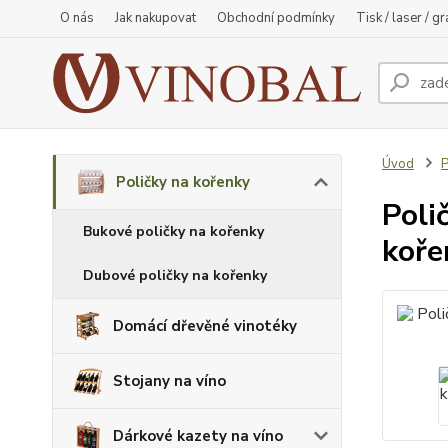
O nás
Jak nakupovat
Obchodní podmínky
Tisk / laser / g
Úvod
P
Poličky na kořenky
Poli
Bukové poličky na kořenky
koře
Dubové poličky na kořenky
Domácí dřevěné vinotéky
Stojany na víno
Dárkové kazety na víno