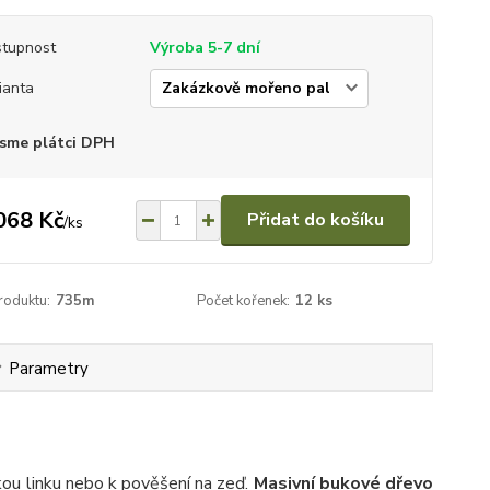
tupnost
Výroba 5-7 dní
ianta
sme plátci DPH
068 Kč
Přidat do košíku
/
ks
roduktu:
735m
Počet kořenek:
12 ks
Parametry
ou linku nebo k pověšení na zeď.
Masivní bukové dřevo