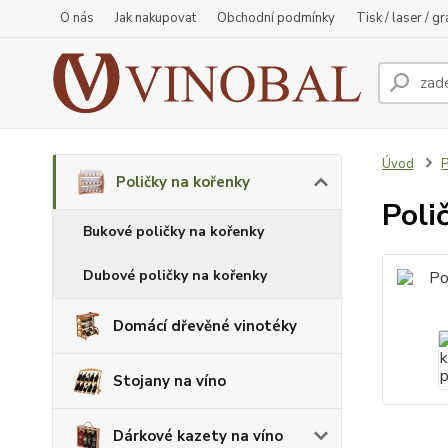
O nás
Jak nakupovat
Obchodní podmínky
Tisk / laser / g
Úvod
P
Poličky na kořenky
Poli
Bukové poličky na kořenky
Dubové poličky na kořenky
Domácí dřevěné vinotéky
Stojany na víno
Dárkové kazety na víno