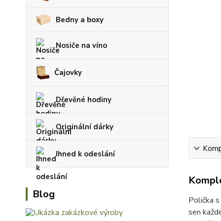
Bedny a boxy
Nosiče na víno
Čajovky
Dřevěné hodiny
Originální dárky
Kompl
Ihned k odeslání
Komple
Blog
Polička s
sen každé