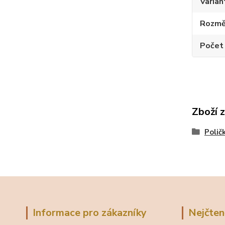
Varian
Rozměr
Počet
Zboží 
Polič
Informace pro zákazníky
Nejčten