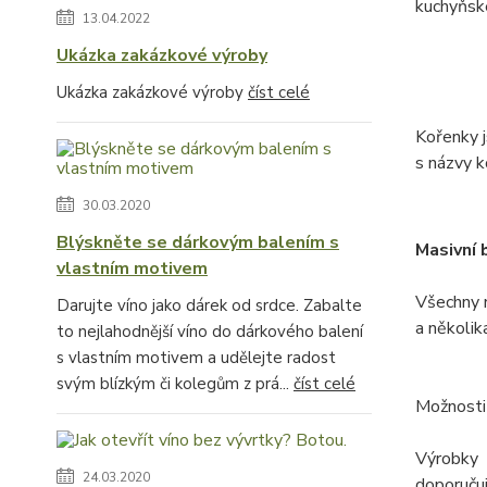
kuchyňské
13.04.2022
Ukázka zakázkové výroby
Ukázka zakázkové výroby
číst celé
Kořenky j
s názvy k
30.03.2020
Blýskněte se dárkovým balením s
Masivní 
vlastním motivem
Všechny 
Darujte víno jako dárek od srdce. Zabalte
a několik
to nejlahodnější víno do dárkového balení
s vlastním motivem a udělejte radost
svým blízkým či kolegům z prá...
číst celé
Možnosti
Výrobky 
24.03.2020
doporuču