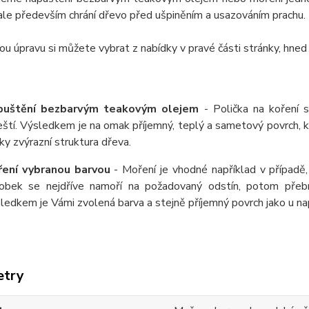
ale především chrání dřevo před ušpiněním a usazováním prachu.
u úpravu si můžete vybrat z nabídky v pravé části stránky, hned
puštění bezbarvým teakovým olejem
- Polička na koření 
eští. Výsledkem je na omak příjemný, teplý a sametový povrch,
ky zvýrazní struktura dřeva.
ení vybranou barvou
- Moření je vhodné například v případě,
obek se nejdříve namoří na požadovaný odstín, potom přeb
ledkem je Vámi zvolená barva a stejně příjemný povrch jako u 
etry