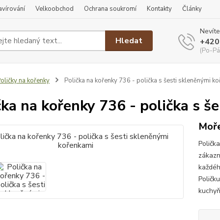
ravírování
Velkoobchod
Ochrana soukromí
Kontakty
Články
Nevíte
Hledat
+420
(Po-Pá
oličky na kořenky
Polička na kořenky 736 - polička s šesti skleněnými k
čka na kořenky 736 - polička s š
Moře
Poličk
zákazn
každéh
Poličk
kuchyň