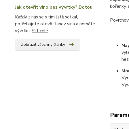
kořenky, 
Jak otevřít víno bez vývrtky? Botou.
Každý z nás se s tím jistě setkal,
Povrchovo
potřebujete otevřít lahev vína a nemáte
vývrtku.
číst celé
Zobrazit všechny články
Na
vyl
hez
Moř
Výr
Výs
Param