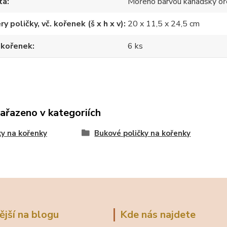
ta
Mořeno barvou kanadský oř
y poličky, vč. kořenek (š x h x v)
20 x 11,5 x 24,5 cm
 kořenek
6 ks
zařazeno v kategoriích
ky na kořenky
Bukové poličky na kořenky
ější na blogu
Kde nás najdete