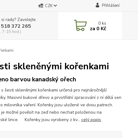
Přihlášení
CZK
 si rady? Zavolejte.
0
ks
 518 372 265
za
0 Kč
, 7-15 hod.)
ořenkami
esti skleněnými kořenkami
no barvou kanadský ořech
a s šesti skleněnými kořenkami určená pro nejnáročnější
íky. Masivní bukové dřevo a prvotřídní zpracování z ní dělá sen
o milovníka vaření. Kořenky jsou uložené ve dvou patrech.
u je možné pověsit na zeď nebo nechat položenou na
ské lince. Kořenky jsou vyrobeny z kv...
celý popis