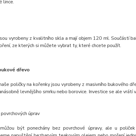
 lince.
sou vyrobeny z kvalitního skla a mají objem 120 ml. Součástí ba
oření, ze kterých si můžete vybrat ty, které chcete použít.
bukové dřevo
naše poličky na kořenky jsou vyrobeny z masivního bukového dře
anásobně levnějšího smrku nebo borovice. Investice se ale vrátí
 povrchových úprav
můžou být ponechány bez povrchové úpravy, ale u poliček
jeme napuštění bezbarvým teakovým olejem nebo moření jednou