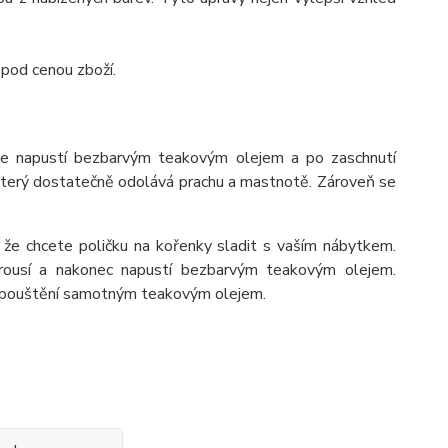
 pod cenou zboží.
se napustí bezbarvým teakovým olejem a po zaschnutí
 který dostatečně odolává prachu a mastnotě. Zároveň se
 že chcete poličku na kořenky sladit s vaším nábytkem.
rousí a nakonec napustí bezbarvým teakovým olejem.
napouštění samotným teakovým olejem.