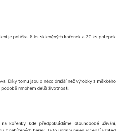
lení je polička, 6 ks skleněných kořenek a 20 ks polepek
va. Díky tomu jsou o něco dražší než výrobky z měkkého
 v podobě mnohem delší životnosti.
 na kořenky, kde předpokládáme dlouhodobé užívání,
 z nabízených barev. Tyto úpravy nejen vylepší vzhled