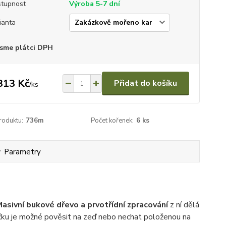
tupnost
Výroba 5-7 dní
ianta
sme plátci DPH
313 Kč
Přidat do košíku
/
ks
roduktu:
736m
Počet kořenek:
6 ks
Parametry
asivní bukové dřevo a prvotřídní zpracování
z ní dělá
ičku je možné pověsit na zeď nebo nechat položenou na