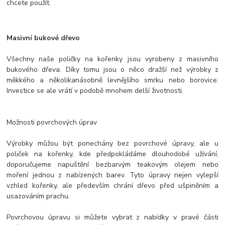
chcete použít.
Masivní bukové dřevo
Všechny naše poličky na kořenky jsou vyrobeny z masivního
bukového dřeva. Díky tomu jsou o něco dražší než výrobky z
měkkého a několikanásobně levnějšího smrku nebo borovice.
Investice se ale vrátí v podobě mnohem delší životnosti.
Možnosti povrchových úprav
Výrobky můžou být ponechány bez povrchové úpravy, ale u
poliček na kořenky, kde předpokládáme dlouhodobé užívání,
doporučujeme napuštění bezbarvým teakovým olejem nebo
moření jednou z nabízených barev. Tyto úpravy nejen vylepší
vzhled kořenky, ale především chrání dřevo před ušpiněním a
usazováním prachu.
Povrchovou úpravu si můžete vybrat z nabídky v pravé části