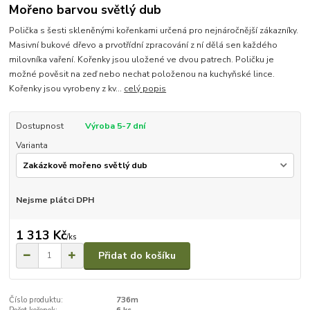
Mořeno barvou světlý dub
Polička s šesti skleněnými kořenkami určená pro nejnáročnější zákazníky.
Masivní bukové dřevo a prvotřídní zpracování z ní dělá sen každého
milovníka vaření. Kořenky jsou uložené ve dvou patrech. Poličku je
možné pověsit na zeď nebo nechat položenou na kuchyňské lince.
Kořenky jsou vyrobeny z kv...
celý popis
Dostupnost
Výroba 5-7 dní
Varianta
Nejsme plátci DPH
1 313 Kč
/
ks
Přidat do košíku
Číslo produktu:
736m