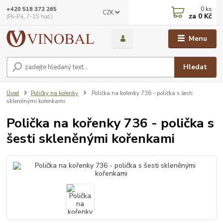
0
ks
+420 518 372 265
CZK
za
0 Kč
(Po-Pá, 7-15 hod.)
Menu
Hledat
Úvod
Poličky na kořenky
Polička na kořenky 736 - polička s šesti
skleněnými kořenkami
Polička na kořenky 736 - polička s
šesti skleněnými kořenkami