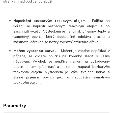
stránky, hned pod cenou zboží.
Napuštění bezbarvým teakovým olejem
- Polička na
koření se napustí bezbarvým teakovým olejem a po
zaschnutí vyleští. Výsledkem je na omak příjemný, teplý a
sametový povrch, který dostatečně odolává prachu a
mastnotě. Zároveň se hezky zvýrazní struktura dřeva.
Moření vybranou barvou
- Moření je vhodné například v
případě, že chcete poličku na kořenky sladit s vaším
nábytkem. Výrobek se nejdříve namoří na požadovaný
odstín, potom přebrousí a nakonec napustí bezbarvým
teakovým olejem. Výsledkem je Vámi zvolená barva a
stejně příjemný povrch jako u napouštění samotným
teakovým olejem.
Parametry