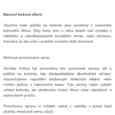
Masivní bukové dřevo
Všechny naše poličky na kořenky jsou vyrobeny z masivního
bukového dřeva. Díky tomu jsou o něco dražší než výrobky z
měkkého a několikanásobně levnějšího smrku nebo borovice.
Investice se ale vrátí v podobě mnohem delší životnosti.
Možnosti povrchových úprav
Výrobky můžou být ponechány bez povrchové úpravy, ale u
poliček na kořenky, kde předpokládáme dlouhodobé užívání,
doporučujeme napuštění bezbarvým teakovým olejem nebo
moření jednou z nabízených barev. Tyto úpravy nejen vylepší
vzhled kořenky, ale především chrání dřevo před ušpiněním a
usazováním prachu.
Povrchovou úpravu si můžete vybrat z nabídky v pravé části
stránky, hned pod cenou zboží.