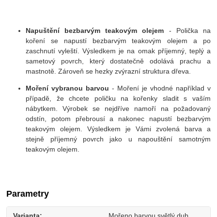
Napuštění bezbarvým teakovým olejem
- Polička na
koření se napustí bezbarvým teakovým olejem a po
zaschnutí vyleští. Výsledkem je na omak příjemný, teplý a
sametový povrch, který dostatečně odolává prachu a
mastnotě. Zároveň se hezky zvýrazní struktura dřeva.
Moření vybranou barvou
- Moření je vhodné například v
případě, že chcete poličku na kořenky sladit s vaším
nábytkem. Výrobek se nejdříve namoří na požadovaný
odstín, potom přebrousí a nakonec napustí bezbarvým
teakovým olejem. Výsledkem je Vámi zvolená barva a
stejně příjemný povrch jako u napouštění samotným
teakovým olejem.
Parametry
Varianta
Mořeno barvou světlý dub