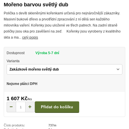
Mořeno barvou světlý dub
Polička s devíti skleněnými kořenkami určená pro nejnáročnější zákazníky.
Masivní bukové dřevo a prvotřídní zpracování z ní dělá sen každého
milovníka vaření. Kořenky jsou uložené ve třech patrech. Na zadní straně
poličky jsou oka pro zavěšení na zeď. Kořenky jsou vyrobeny z kvalitního
skla a ma...
celý popis
Dostupnost
Výroba 5-7 dní
Varianta
Nejsme plátci DPH
1 607 Kč
/
ks
Přidat do košíku
Číslo produktu:
737m