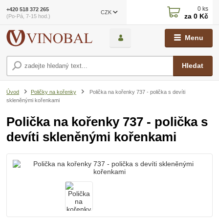
0
ks
+420 518 372 265
CZK
za
0 Kč
(Po-Pá, 7-15 hod.)
Menu
Hledat
Úvod
Poličky na kořenky
Polička na kořenky 737 - polička s devíti
skleněnými kořenkami
Polička na kořenky 737 - polička s
devíti skleněnými kořenkami