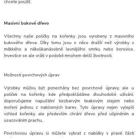
chcete použít.
Masivní bukové dřevo
Všechny naše poličky na kořenky jsou vyrobeny z masivního
bukového dřeva. Díky tomu jsou o něco dražší než výrobky z
měkkého a několikanásobně levnějšího smrku nebo borovice.
Investice se ale vrátí v podobě mnohem delší životnosti.
Možnosti povrchových úprav
Výrobky můžou být ponechány bez povrchové úpravy, ale u
poliček na kořenky, kde předpokládáme dlouhodobé užívání,
doporučujeme napuštění bezbarvým teakovým olejem nebo
moření jednou z nabízených barev. Tyto úpravy nejen vylepší
vzhled kořenky, ale především chrání dřevo před ušpiněním a
usazováním prachu.
Povrchovou úpravu si můžete vybrat z nabídky v pravé části