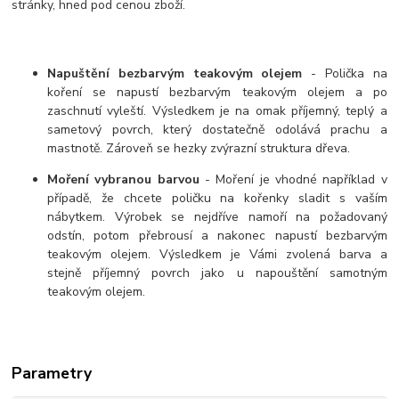
stránky, hned pod cenou zboží.
Napuštění bezbarvým teakovým olejem
- Polička na
koření se napustí bezbarvým teakovým olejem a po
zaschnutí vyleští. Výsledkem je na omak příjemný, teplý a
sametový povrch, který dostatečně odolává prachu a
mastnotě. Zároveň se hezky zvýrazní struktura dřeva.
Moření vybranou barvou
- Moření je vhodné například v
případě, že chcete poličku na kořenky sladit s vaším
nábytkem. Výrobek se nejdříve namoří na požadovaný
odstín, potom přebrousí a nakonec napustí bezbarvým
teakovým olejem. Výsledkem je Vámi zvolená barva a
stejně příjemný povrch jako u napouštění samotným
teakovým olejem.
Parametry