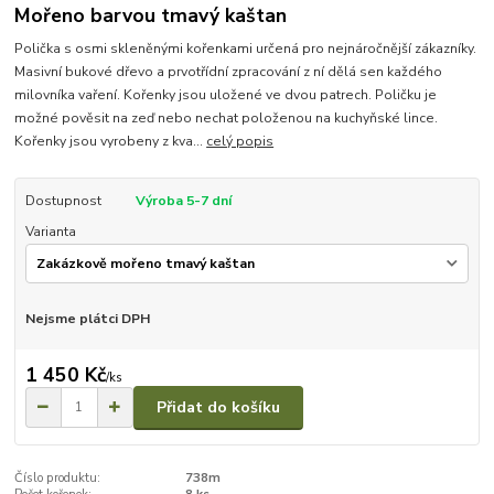
Mořeno barvou tmavý kaštan
Polička s osmi skleněnými kořenkami určená pro nejnáročnější zákazníky.
Masivní bukové dřevo a prvotřídní zpracování z ní dělá sen každého
milovníka vaření. Kořenky jsou uložené ve dvou patrech. Poličku je
možné pověsit na zeď nebo nechat položenou na kuchyňské lince.
Kořenky jsou vyrobeny z kva...
celý popis
Dostupnost
Výroba 5-7 dní
Varianta
Nejsme plátci DPH
1 450 Kč
/
ks
Přidat do košíku
Číslo produktu:
738m