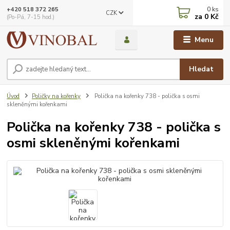
0
ks
+420 518 372 265
CZK
za
0 Kč
(Po-Pá, 7-15 hod.)
Menu
Hledat
Úvod
Poličky na kořenky
Polička na kořenky 738 - polička s osmi
skleněnými kořenkami
Polička na kořenky 738 - polička s
osmi skleněnými kořenkami