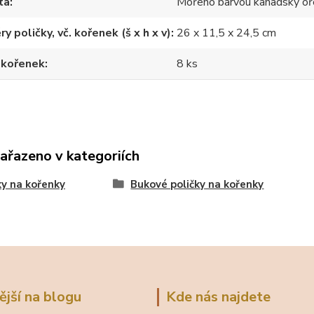
ta
Mořeno barvou kanadský oř
y poličky, vč. kořenek (š x h x v)
26 x 11,5 x 24,5 cm
 kořenek
8 ks
zařazeno v kategoriích
ky na kořenky
Bukové poličky na kořenky
ější na blogu
Kde nás najdete