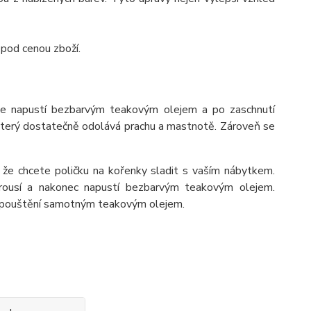
 pod cenou zboží.
se napustí bezbarvým teakovým olejem a po zaschnutí
 který dostatečně odolává prachu a mastnotě. Zároveň se
 že chcete poličku na kořenky sladit s vaším nábytkem.
rousí a nakonec napustí bezbarvým teakovým olejem.
napouštění samotným teakovým olejem.