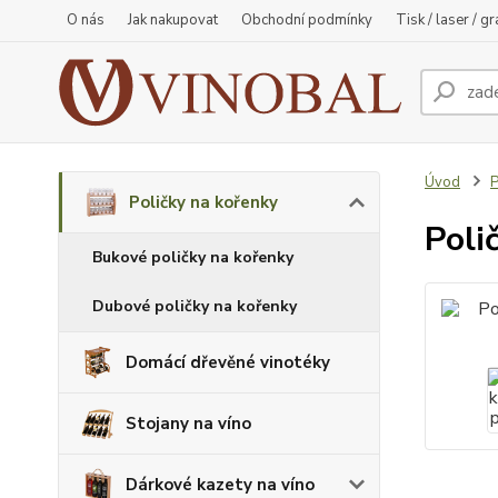
O nás
Jak nakupovat
Obchodní podmínky
Tisk / laser / g
Úvod
P
Poličky na kořenky
Poli
Bukové poličky na kořenky
Dubové poličky na kořenky
Domácí dřevěné vinotéky
Stojany na víno
Dárkové kazety na víno