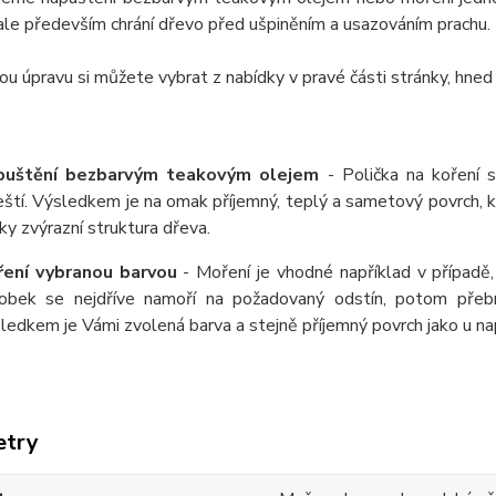
ale především chrání dřevo před ušpiněním a usazováním prachu.
u úpravu si můžete vybrat z nabídky v pravé části stránky, hned
puštění bezbarvým teakovým olejem
- Polička na koření 
eští. Výsledkem je na omak příjemný, teplý a sametový povrch,
ky zvýrazní struktura dřeva.
ení vybranou barvou
- Moření je vhodné například v případě,
obek se nejdříve namoří na požadovaný odstín, potom přeb
ledkem je Vámi zvolená barva a stejně příjemný povrch jako u 
etry