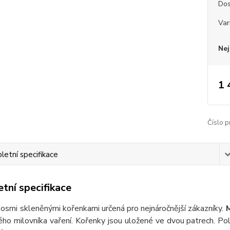
Dos
Var
Nej
1 
Číslo p
etní specifikace
tní specifikace
 osmi skleněnými kořenkami určená pro nejnáročnější zákazníky.
M
ého milovníka vaření. Kořenky jsou uložené ve dvou patrech. Po