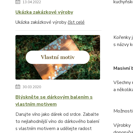
kuchyňské
13.04.2022
Ukázka zakázkové výroby
Ukázka zakázkové výroby
číst celé
Kořenky j
s názvy k
Masivní 
Všechny 
30.03.2020
a několik
Blýskněte se dárkovým balením s
vlastním motivem
Možnosti
Darujte víno jako dárek od srdce. Zabalte
to nejlahodnější víno do dárkového balení
Výrobky 
s vlastním motivem a udělejte radost
doporuču