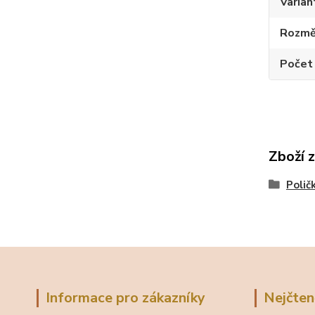
Varian
Rozměr
Počet
Zboží 
Polič
Informace pro zákazníky
Nejčten