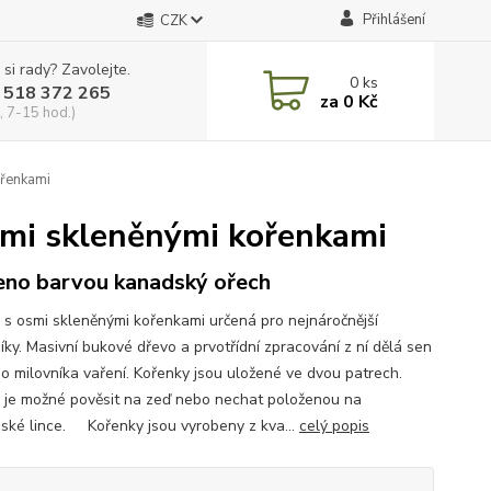
Přihlášení
CZK
 si rady? Zavolejte.
0
ks
 518 372 265
za
0 Kč
, 7-15 hod.)
ořenkami
osmi skleněnými kořenkami
no barvou kanadský ořech
a s osmi skleněnými kořenkami určená pro nejnáročnější
íky. Masivní bukové dřevo a prvotřídní zpracování z ní dělá sen
o milovníka vaření. Kořenky jsou uložené ve dvou patrech.
u je možné pověsit na zeď nebo nechat položenou na
ské lince. Kořenky jsou vyrobeny z kva...
celý popis