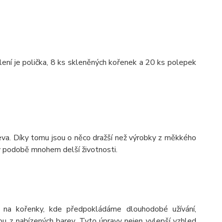
lení je polička, 8 ks skleněných kořenek a 20 ks polepek
va. Díky tomu jsou o něco dražší než výrobky z měkkého
 v podobě mnohem delší životnosti.
 na kořenky, kde předpokládáme dlouhodobé užívání,
 z nabízených barev. Tyto úpravy nejen vylepší vzhled