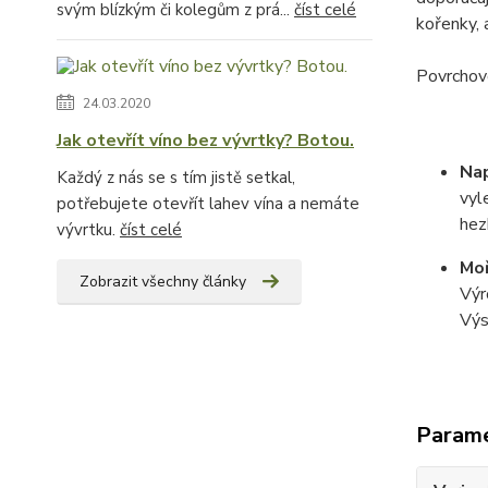
svým blízkým či kolegům z prá...
číst celé
kořenky, 
Povrchovo
24.03.2020
Jak otevřít víno bez vývrtky? Botou.
Na
Každý z nás se s tím jistě setkal,
vyl
potřebujete otevřít lahev vína a nemáte
hez
vývrtku.
číst celé
Moř
Zobrazit všechny články
Výr
Výs
Param