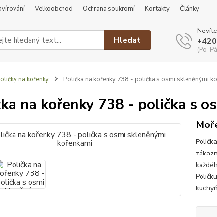
ravírování
Velkoobchod
Ochrana soukromí
Kontakty
Články
Nevíte
Hledat
+420
(Po-Pá
oličky na kořenky
Polička na kořenky 738 - polička s osmi skleněnými k
čka na kořenky 738 - polička s 
Moře
Poličk
zákazn
každéh
Poličk
kuchyň