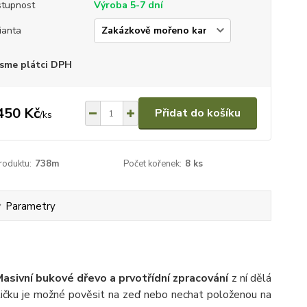
tupnost
Výroba 5-7 dní
ianta
sme plátci DPH
450 Kč
Přidat do košíku
/
ks
roduktu:
738m
Počet kořenek:
8 ks
Parametry
asivní bukové dřevo a prvotřídní zpracování
z ní dělá
ličku je možné pověsit na zeď nebo nechat položenou na