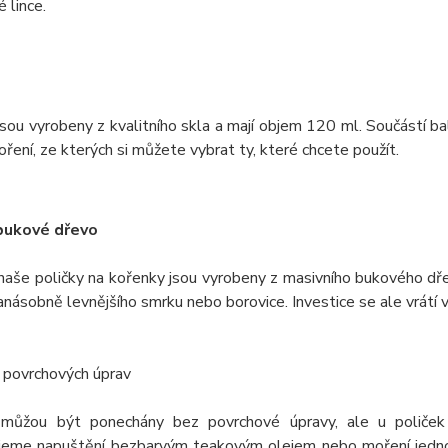
 lince.
sou vyrobeny z kvalitního skla a mají objem 120 ml. Součástí ba
oření, ze kterých si můžete vybrat ty, které chcete použít.
bukové dřevo
naše poličky na kořenky jsou vyrobeny z masivního bukového dře
anásobně levnějšího smrku nebo borovice. Investice se ale vrátí
 povrchových úprav
můžou být ponechány bez povrchové úpravy, ale u poliček
jeme napuštění bezbarvým teakovým olejem nebo moření jednou