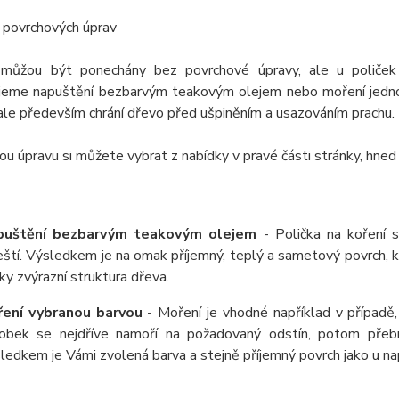
 povrchových úprav
můžou být ponechány bez povrchové úpravy, ale u poliček
jeme napuštění bezbarvým teakovým olejem nebo moření jednou
ale především chrání dřevo před ušpiněním a usazováním prachu.
u úpravu si můžete vybrat z nabídky v pravé části stránky, hned
puštění bezbarvým teakovým olejem
- Polička na koření 
eští. Výsledkem je na omak příjemný, teplý a sametový povrch,
ky zvýrazní struktura dřeva.
ení vybranou barvou
- Moření je vhodné například v případě,
obek se nejdříve namoří na požadovaný odstín, potom přeb
ledkem je Vámi zvolená barva a stejně příjemný povrch jako u 