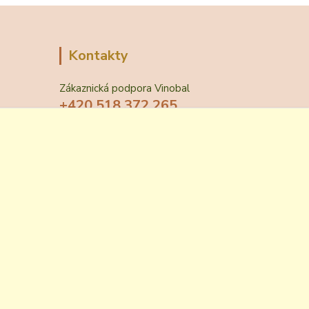
Kontakty
Zákaznická podpora Vinobal
+420 518 372 265
(Po-Pá, 7-15 hod.)
obchod@vinobal.cz
Vytvořeno na
Eshop-rychle.cz