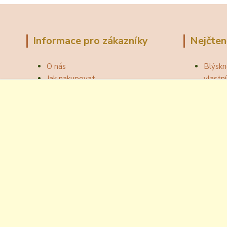
Informace pro zákazníky
Nejčten
O nás
Blýskn
Jak nakupovat
vlast
Obchodní podmínky
Správn
Fotogalerie
Jak ot
Velkoobchod
Botou
Kontakty
Národní
Blog
Odzátk