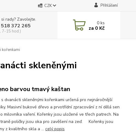
Přihlášení
CZK
 si rady? Zavolejte.
0
ks
 518 372 265
za
0 Kč
, 7-15 hod.)
i kořenkami
vanácti skleněnými
no barvou tmavý kaštan
a s dvanácti skleněnými kořenkami určená pro nejnáročnější
íky. Masivní bukové dřevo a prvotřídní zpracování z ní dělá sen
o milovníka vaření. Kořenky jsou uložené ve třech patrech. Na
straně poličky jsou oka pro zavěšení na zeď. Kořenky jsou
y z kvalitního skla a ...
celý popis