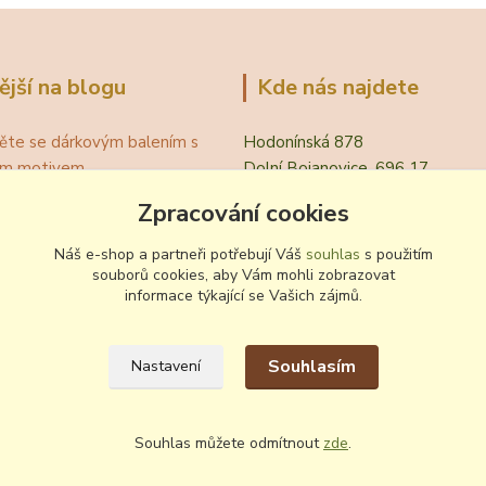
ější na blogu
Kde nás najdete
ěte se dárkovým balením s
Hodonínská 878
ním motivem
Dolní Bojanovice, 696 17
á teplota vína pro podávání
Zpracování cookies
evřít víno bez vývrtky?
.
Náš e-shop a partneři potřebují Váš
souhlas
s použitím
 zvyklosti pití vína
souborů cookies, aby Vám mohli zobrazovat
informace týkající se Vašich zájmů.
ování a nalévání vína
Souhlasím
Nastavení
Souhlas můžete odmítnout
zde
.