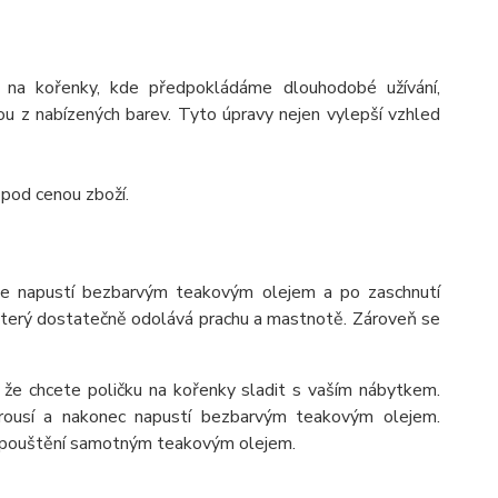
 na kořenky, kde předpokládáme dlouhodobé užívání,
 z nabízených barev. Tyto úpravy nejen vylepší vzhled
 pod cenou zboží.
se napustí bezbarvým teakovým olejem a po zaschnutí
 který dostatečně odolává prachu a mastnotě. Zároveň se
 že chcete poličku na kořenky sladit s vaším nábytkem.
rousí a nakonec napustí bezbarvým teakovým olejem.
napouštění samotným teakovým olejem.