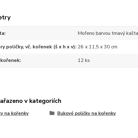
etry
ta
Mořeno barvou tmavý kašt
y poličky, vč. kořenek (š x h x v)
26 x 11,5 x 30 cm
 kořenek
12 ks
zařazeno v kategoriích
ky na kořenky
Bukové poličky na kořenky