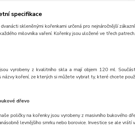
tní specifikace
 dvanácti skleněnými kořenkami určená pro nejnáročnější zákazn
každého milovníka vaření. Kořenky jsou uložené ve třech patrech.
jsou vyrobeny z kvalitního skla a mají objem 120 ml. Součást
 názvy koření, ze kterých si můžete vybrat ty, které chcete použí
bukové dřevo
naše poličky na kořenky jsou vyrobeny z masivního bukového dře
anásobně levnějšího smrku nebo borovice. Investice se ale vrátí