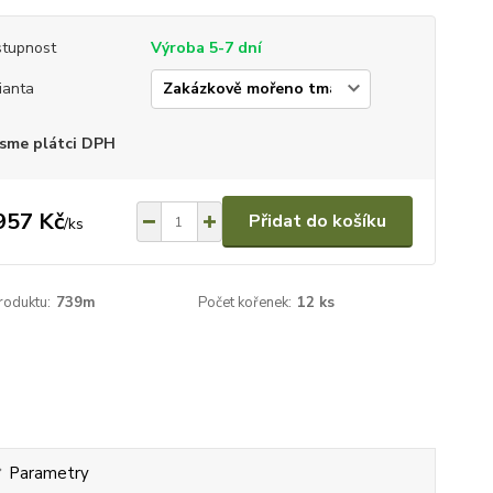
tupnost
Výroba 5-7 dní
ianta
sme plátci DPH
957 Kč
Přidat do košíku
/
ks
roduktu:
739m
Počet kořenek:
12 ks
Parametry