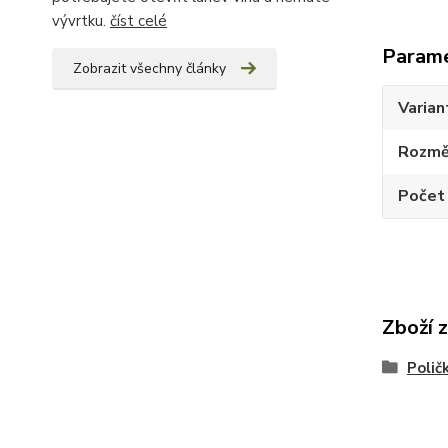
vývrtku.
číst celé
Param
Zobrazit všechny články
Varian
Rozměr
Počet
Zboží 
Polič