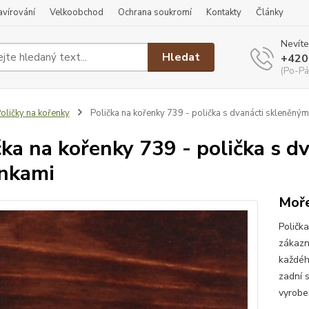
ravírování
Velkoobchod
Ochrana soukromí
Kontakty
Články
Nevíte
Hledat
+420
(Po-Pá
oličky na kořenky
Polička na kořenky 739 - polička s dvanácti skleněným
čka na kořenky 739 - polička s d
nkami
Moře
Poličk
zákazn
každéh
zadní 
vyroben