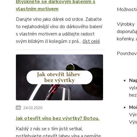
Blýskněte se dárkovým balením s
vlastním motivem
Možnosti
Darujte víno jako dárek od srdce. Zabalte
Výrobky 
to nejlahodnější víno do dárkového balení
doporuču
s vlastním motivem a udělejte radost
kořenky, 
svým blízkým či kolegům z prá...
číst celé
Povrchovo
Na
vyl
hez
Moř
24.03.2020
Výr
Jak otevřít víno bez vývrtky? Botou.
Výs
Každý z nás se s tím jistě setkal,
potřebujete otevřít lahev vína a nemáte