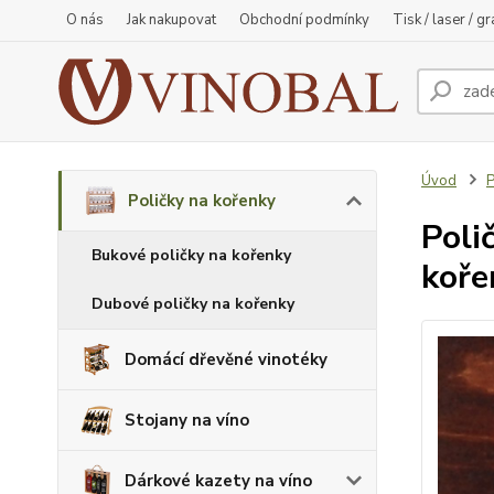
O nás
Jak nakupovat
Obchodní podmínky
Tisk / laser / g
Úvod
P
Poličky na kořenky
Poli
Bukové poličky na kořenky
koře
Dubové poličky na kořenky
Domácí dřevěné vinotéky
Stojany na víno
Dárkové kazety na víno