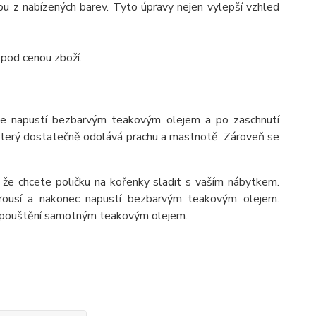
 z nabízených barev. Tyto úpravy nejen vylepší vzhled
 pod cenou zboží.
se napustí bezbarvým teakovým olejem a po zaschnutí
 který dostatečně odolává prachu a mastnotě. Zároveň se
 že chcete poličku na kořenky sladit s vaším nábytkem.
rousí a nakonec napustí bezbarvým teakovým olejem.
napouštění samotným teakovým olejem.