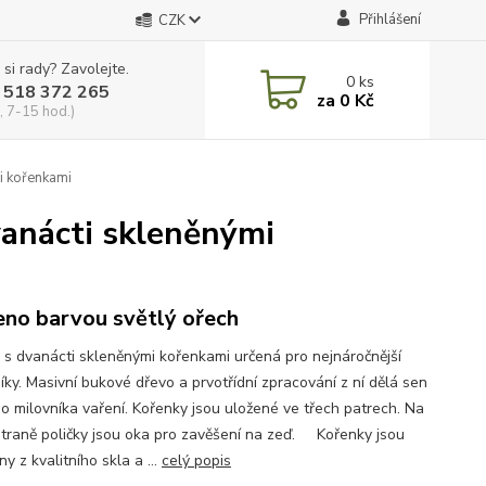
Přihlášení
CZK
 si rady? Zavolejte.
0
ks
 518 372 265
za
0 Kč
, 7-15 hod.)
i kořenkami
vanácti skleněnými
no barvou světlý ořech
a s dvanácti skleněnými kořenkami určená pro nejnáročnější
íky. Masivní bukové dřevo a prvotřídní zpracování z ní dělá sen
o milovníka vaření. Kořenky jsou uložené ve třech patrech. Na
straně poličky jsou oka pro zavěšení na zeď. Kořenky jsou
y z kvalitního skla a ...
celý popis