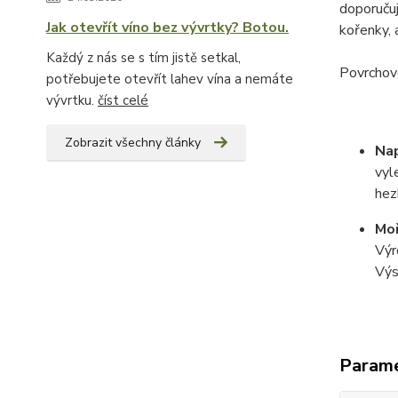
doporuču
Jak otevřít víno bez vývrtky? Botou.
kořenky, 
Každý z nás se s tím jistě setkal,
Povrchovo
potřebujete otevřít lahev vína a nemáte
vývrtku.
číst celé
Zobrazit všechny články
Na
vyl
hez
Moř
Výr
Výs
Param