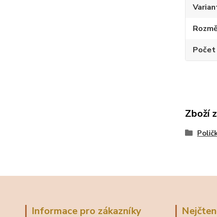
Varian
Rozměr
Počet
Zboží 
Polič
Informace pro zákazníky
Nejčten