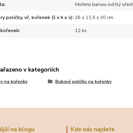
ta
Mořeno barvou světlý ořec
y poličky, vč. kořenek (š x h x v)
26 x 11,5 x 30 cm
 kořenek
12 ks
zařazeno v kategoriích
ky na kořenky
Bukové poličky na kořenky
ější na blogu
Kde nás najdete