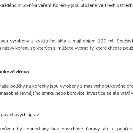
každého milovníka vaření. Kořenky jsou uložené ve třech patrech.
jsou vyrobeny z kvalitního skla a mají objem 120 ml. Součást
 názvy koření, ze kterých si můžete vybrat ty, které chcete použí
bukové dřevo
naše poličky na kořenky jsou vyrobeny z masivního bukového dře
anásobně levnějšího smrku nebo borovice. Investice se ale vrátí
 povrchových úprav
můžou být ponechány bez povrchové úpravy, ale u poliček