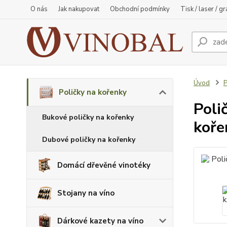
O nás
Jak nakupovat
Obchodní podmínky
Tisk / laser / g
Úvod
P
Poličky na kořenky
Poli
Bukové poličky na kořenky
koře
Dubové poličky na kořenky
Domácí dřevěné vinotéky
Stojany na víno
Dárkové kazety na víno