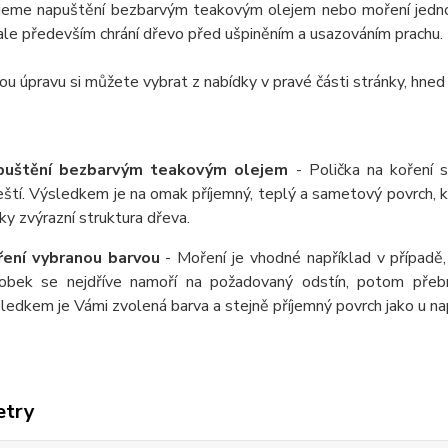
jeme napuštění bezbarvým teakovým olejem nebo moření jednou
ale především chrání dřevo před ušpiněním a usazováním prachu.
u úpravu si můžete vybrat z nabídky v pravé části stránky, hned
puštění bezbarvým teakovým olejem
- Polička na koření 
eští. Výsledkem je na omak příjemný, teplý a sametový povrch,
ky zvýrazní struktura dřeva.
ení vybranou barvou
- Moření je vhodné například v případě,
obek se nejdříve namoří na požadovaný odstín, potom přeb
ledkem je Vámi zvolená barva a stejně příjemný povrch jako u 
etry