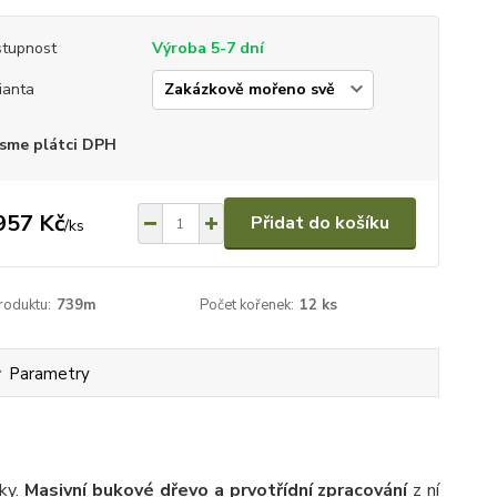
tupnost
Výroba 5-7 dní
ianta
sme plátci DPH
957 Kč
Přidat do košíku
/
ks
roduktu:
739m
Počet kořenek:
12 ks
Parametry
íky.
Masivní bukové dřevo a prvotřídní zpracování
z ní