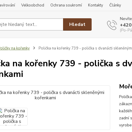
ravírování
Velkoobchod
Ochrana soukromí
Kontakty
Články
Nevíte
Hledat
+420
(Po-Pá
oličky na kořenky
Polička na kořenky 739 - polička s dvanácti skleněným
čka na kořenky 739 - polička s d
nkami
Moře
Poličk
zákazn
každéh
zadní 
vyroben