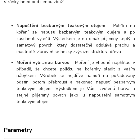
stránky, hned pod cenou zboží.
Napuštění bezbarvým teakovým olejem
- Polička na
koření se napustí bezbarvým teakovým olejem a po
zaschnutí vyleští. Výsledkem je na omak příjemný, teplý a
sametový povrch, který dostatečně odolává prachu a
mastnotě. Zároveň se hezky zvýrazní struktura dřeva.
Moření vybranou barvou
- Moření je vhodné například v
případě, že chcete poličku na kořenky sladit s vaším
nábytkem. Výrobek se nejdříve namoří na požadovaný
odstín, potom přebrousí a nakonec napustí bezbarvým
teakovým olejem. Výsledkem je Vámi zvolená barva a
stejně příjemný povrch jako u napouštění samotným
teakovým olejem.
Parametry