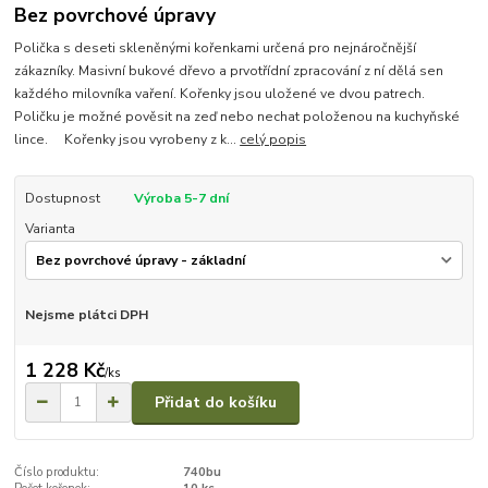
Bez povrchové úpravy
Polička s deseti skleněnými kořenkami určená pro nejnáročnější
zákazníky. Masivní bukové dřevo a prvotřídní zpracování z ní dělá sen
každého milovníka vaření. Kořenky jsou uložené ve dvou patrech.
Poličku je možné pověsit na zeď nebo nechat položenou na kuchyňské
lince. Kořenky jsou vyrobeny z k...
celý popis
Dostupnost
Výroba 5-7 dní
Varianta
Nejsme plátci DPH
1 228 Kč
/
ks
Přidat do košíku
Číslo produktu:
740bu