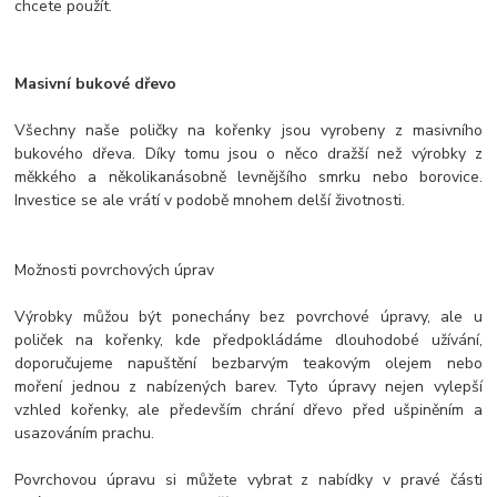
chcete použít.
Masivní bukové dřevo
Všechny naše poličky na kořenky jsou vyrobeny z masivního
bukového dřeva. Díky tomu jsou o něco dražší než výrobky z
měkkého a několikanásobně levnějšího smrku nebo borovice.
Investice se ale vrátí v podobě mnohem delší životnosti.
Možnosti povrchových úprav
Výrobky můžou být ponechány bez povrchové úpravy, ale u
poliček na kořenky, kde předpokládáme dlouhodobé užívání,
doporučujeme napuštění bezbarvým teakovým olejem nebo
moření jednou z nabízených barev. Tyto úpravy nejen vylepší
vzhled kořenky, ale především chrání dřevo před ušpiněním a
usazováním prachu.
Povrchovou úpravu si můžete vybrat z nabídky v pravé části