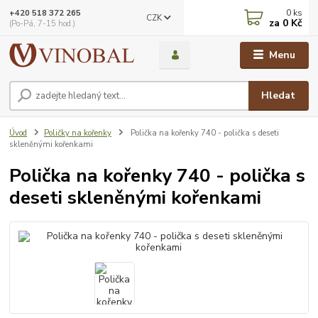
0
ks
+420 518 372 265
CZK
za
0 Kč
(Po-Pá, 7-15 hod.)
Menu
Hledat
Úvod
Poličky na kořenky
Polička na kořenky 740 - polička s deseti
skleněnými kořenkami
Polička na kořenky 740 - polička s
deseti skleněnými kořenkami