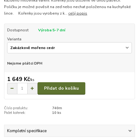
každého milovníka vaření. Kořenky jsou uložené ve dvou patrech.
Poličku je možné pověsit na zeď nebo nechat položenou na kuchyňské
lince. Kořenky jsou vyrobeny z k...
celý popis
Dostupnost
Výroba 5-7 dní
Varianta
Nejsme plátci DPH
1 649 Kč
/
ks
Přidat do košíku
Číslo produktu:
740m
Počet kořenek:
10 ks
Kompletní specifikace