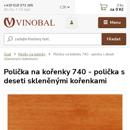
0
ks
+420 518 372 265
CZK
za
0 Kč
(Po-Pá, 7-15 hod.)
Menu
Hledat
Úvod
Poličky na kořenky
Polička na kořenky 740 - polička s deseti
skleněnými kořenkami
Polička na kořenky 740 - polička s
deseti skleněnými kořenkami