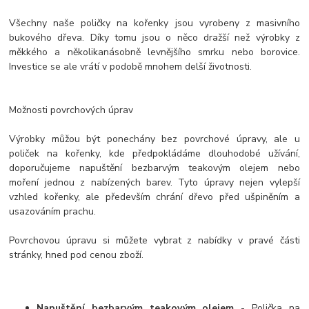
Všechny naše poličky na kořenky jsou vyrobeny z masivního
bukového dřeva. Díky tomu jsou o něco dražší než výrobky z
měkkého a několikanásobně levnějšího smrku nebo borovice.
Investice se ale vrátí v podobě mnohem delší životnosti.
Možnosti povrchových úprav
Výrobky můžou být ponechány bez povrchové úpravy, ale u
poliček na kořenky, kde předpokládáme dlouhodobé užívání,
doporučujeme napuštění bezbarvým teakovým olejem nebo
moření jednou z nabízených barev. Tyto úpravy nejen vylepší
vzhled kořenky, ale především chrání dřevo před ušpiněním a
usazováním prachu.
Povrchovou úpravu si můžete vybrat z nabídky v pravé části
stránky, hned pod cenou zboží.
Napuštění bezbarvým teakovým olejem
- Polička na