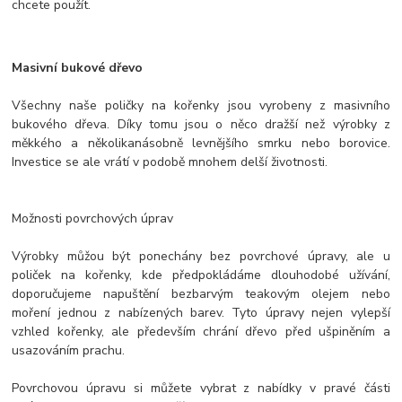
chcete použít.
Masivní bukové dřevo
Všechny naše poličky na kořenky jsou vyrobeny z masivního
bukového dřeva. Díky tomu jsou o něco dražší než výrobky z
měkkého a několikanásobně levnějšího smrku nebo borovice.
Investice se ale vrátí v podobě mnohem delší životnosti.
Možnosti povrchových úprav
Výrobky můžou být ponechány bez povrchové úpravy, ale u
poliček na kořenky, kde předpokládáme dlouhodobé užívání,
doporučujeme napuštění bezbarvým teakovým olejem nebo
moření jednou z nabízených barev. Tyto úpravy nejen vylepší
vzhled kořenky, ale především chrání dřevo před ušpiněním a
usazováním prachu.
Povrchovou úpravu si můžete vybrat z nabídky v pravé části