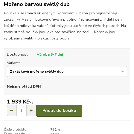
Mořeno barvou světlý dub
Polička s šestnácti skleněnými kořenkami určená pro nejnáročnější
zákazníky. Masivní bukové dřevo a prvotřídní zpracování z ní dělá sen
každého milovníka vaření. Kořenky jsou uložené ve čtyřech patrech. Na
zadní straně poličky jsou oka pro zavěšení na zeď. Kořenky jsou
vyrobeny z kvalitního skla...
celý popis
Dostupnost
Výroba 5-7 dní
Varianta
Nejsme plátci DPH
1 939 Kč
/
ks
Přidat do košíku
Číslo produktu:
742m