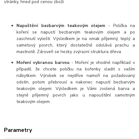
stránky, hned pod cenou zboží.
Napuštění bezbarvým teakovým olejem
- Polička na
koření se napustí bezbarvým teakovým olejem a po
zaschnutí vyleští. Výsledkem je na omak příjemný, teplý a
sametový povrch, který dostatečně odolává prachu a
mastnotě. Zároveň se hezky zvýrazní struktura dřeva.
Moření vybranou barvou
- Moření je vhodné například v
případě, že chcete poličku na kořenky sladit s vaším
nábytkem. Výrobek se nejdříve namoří na požadovaný
odstín, potom přebrousí a nakonec napustí bezbarvým
teakovým olejem. Výsledkem je Vámi zvolená barva a
stejně příjemný povrch jako u napouštění samotným
teakovým olejem.
Parametry