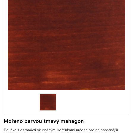
Mořeno barvou tmavý mahagon
Polička s osmnácti skleněnými kořenkami určená pro nejnáročnější