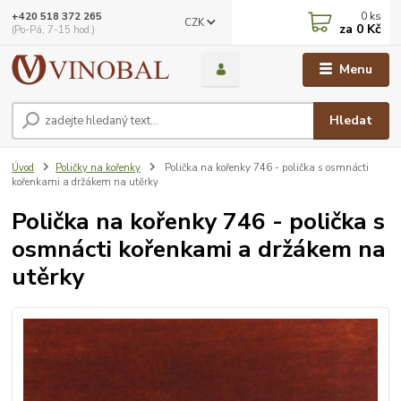
0
ks
+420 518 372 265
CZK
za
0 Kč
(Po-Pá, 7-15 hod.)
Menu
Hledat
Úvod
Poličky na kořenky
Polička na kořenky 746 - polička s osmnácti
kořenkami a držákem na utěrky
Polička na kořenky 746 - polička s
osmnácti kořenkami a držákem na
utěrky