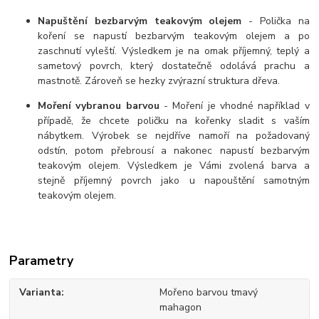
Napuštění bezbarvým teakovým olejem
- Polička na
koření se napustí bezbarvým teakovým olejem a po
zaschnutí vyleští. Výsledkem je na omak příjemný, teplý a
sametový povrch, který dostatečně odolává prachu a
mastnotě. Zároveň se hezky zvýrazní struktura dřeva.
Moření vybranou barvou
- Moření je vhodné například v
případě, že chcete poličku na kořenky sladit s vaším
nábytkem. Výrobek se nejdříve namoří na požadovaný
odstín, potom přebrousí a nakonec napustí bezbarvým
teakovým olejem. Výsledkem je Vámi zvolená barva a
stejně příjemný povrch jako u napouštění samotným
teakovým olejem.
Parametry
Varianta
Mořeno barvou tmavý
mahagon