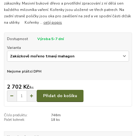
zákazníky. Masivní bukové dřevo a prvotřídní zpracování z ní dělá sen
každého milovníka vaření. Kořenky jsou uložené ve třech patrech. Na
zadní straně poličky jsou oka pro zavěšení na zeď a ve spodní části držák
na utěrky. Kořenky ...
celý popis
Dostupnost
Výroba 5-7 dní
Varianta
Nejsme plátci DPH
2 702 Kč
/
ks
Přidat do košíku
Číslo produktu:
746m
Počet kořenek:
18 ks