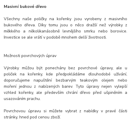
Masivní bukové dřevo
Všechny naše poličky na kořenky jsou vyrobeny z masivního
bukového dřeva. Díky tomu jsou o něco dražší než výrobky z
měkkého a několikanásobně levnějšího smrku nebo borovice.
Investice se ale vrátí v podobě mnohem delší životnosti.
Možnosti povrchových úprav
Výrobky můžou být ponechány bez povrchové úpravy, ale u
poliček na kořenky, kde předpokládáme dlouhodobé užívání,
doporučujeme napuštění bezbarvým teakovým olejem nebo
moření jednou z nabízených barev. Tyto úpravy nejen vylepší
vzhled kořenky, ale především chrání dřevo před ušpiněním a
usazováním prachu.
Povrchovou úpravu si můžete vybrat z nabídky v pravé části
stránky, hned pod cenou zboží.