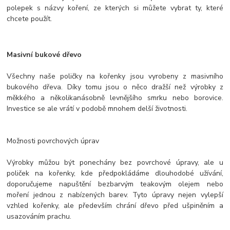
polepek s názvy koření, ze kterých si můžete vybrat ty, které
chcete použít.
Masivní bukové dřevo
Všechny naše poličky na kořenky jsou vyrobeny z masivního
bukového dřeva. Díky tomu jsou o něco dražší než výrobky z
měkkého a několikanásobně levnějšího smrku nebo borovice.
Investice se ale vrátí v podobě mnohem delší životnosti.
Možnosti povrchových úprav
Výrobky můžou být ponechány bez povrchové úpravy, ale u
poliček na kořenky, kde předpokládáme dlouhodobé užívání,
doporučujeme napuštění bezbarvým teakovým olejem nebo
moření jednou z nabízených barev. Tyto úpravy nejen vylepší
vzhled kořenky, ale především chrání dřevo před ušpiněním a
usazováním prachu.