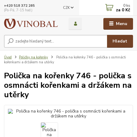
0
ks
+420 518 372 265
CZK
za
0 Kč
(Po-Pá, 7-15 hod.)
Menu
Hledat
Úvod
Poličky na kořenky
Polička na kořenky 746 - polička s osmnácti
kořenkami a držákem na utěrky
Polička na kořenky 746 - polička s
osmnácti kořenkami a držákem na
utěrky