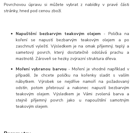
Povrchovou úpravu si můžete vybrat z nabídky v pravé části
stránky, hned pod cenou zboží.
Napuštění bezbarvým teakovým olejem
- Polička na
koření se napustí bezbarvým teakovým olejem a po
zaschnutí vyleští. Výsledkem je na omak příjemný, teplý a
sametový povrch, který dostatečně odolává prachu a
mastnotě. Zároveň se hezky zvýrazní struktura dřeva.
Moření vybranou barvou
- Moření je vhodné například v
případě, že chcete poličku na kořenky sladit s vaším
nábytkem. Výrobek se nejdříve namoří na požadovaný
odstín, potom přebrousí a nakonec napustí bezbarvým
teakovým olejem. Výsledkem je Vámi zvolená barva a
stejně příjemný povrch jako u napouštění samotným
teakovým olejem.