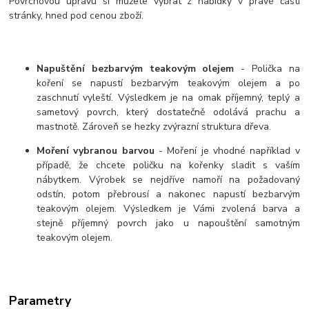
Povrchovou úpravu si můžete vybrat z nabídky v pravé části
stránky, hned pod cenou zboží.
Napuštění bezbarvým teakovým olejem
- Polička na
koření se napustí bezbarvým teakovým olejem a po
zaschnutí vyleští. Výsledkem je na omak příjemný, teplý a
sametový povrch, který dostatečně odolává prachu a
mastnotě. Zároveň se hezky zvýrazní struktura dřeva.
Moření vybranou barvou
- Moření je vhodné například v
případě, že chcete poličku na kořenky sladit s vaším
nábytkem. Výrobek se nejdříve namoří na požadovaný
odstín, potom přebrousí a nakonec napustí bezbarvým
teakovým olejem. Výsledkem je Vámi zvolená barva a
stejně příjemný povrch jako u napouštění samotným
teakovým olejem.
Parametry