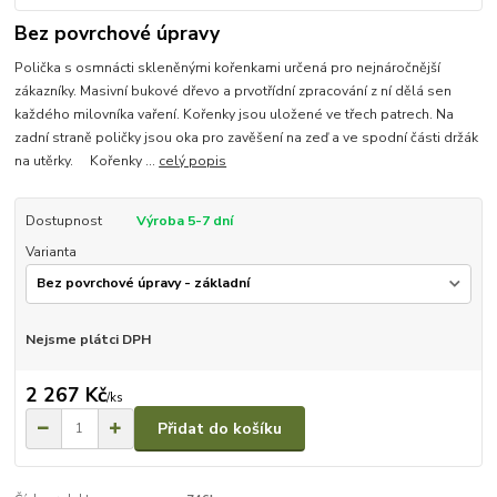
Bez povrchové úpravy
Polička s osmnácti skleněnými kořenkami určená pro nejnáročnější
zákazníky. Masivní bukové dřevo a prvotřídní zpracování z ní dělá sen
každého milovníka vaření. Kořenky jsou uložené ve třech patrech. Na
zadní straně poličky jsou oka pro zavěšení na zeď a ve spodní části držák
na utěrky. Kořenky ...
celý popis
Dostupnost
Výroba 5-7 dní
Varianta
Nejsme plátci DPH
2 267 Kč
/
ks
Přidat do košíku