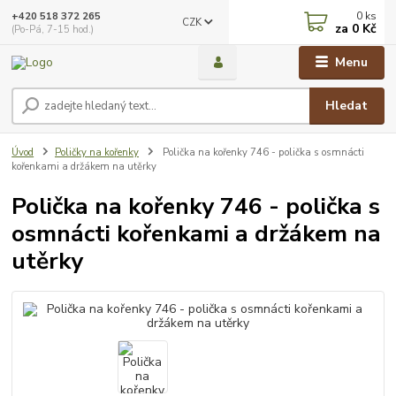
0
ks
+420 518 372 265
CZK
za
0 Kč
(Po-Pá, 7-15 hod.)
Menu
Hledat
Úvod
Poličky na kořenky
Polička na kořenky 746 - polička s osmnácti
kořenkami a držákem na utěrky
Polička na kořenky 746 - polička s
osmnácti kořenkami a držákem na
utěrky