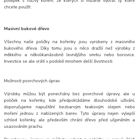
polepek s názvy koření, ze kterých si můžete vybrat ty, které
chcete použít.
Masivní bukové dřevo
Všechny naše poličky na kořenky jsou vyrobeny z masivního
bukového dřeva. Díky tomu jsou o něco dražší než výrobky z
měkkého a několikanásobně levnějšího smrku nebo borovice.
Investice se ale vrátí v podobě mnohem delší životnosti.
Možnosti povrchových úprav
Výrobky můžou být ponechány bez povrchové úpravy, ale u
poliček na kořenky, kde předpokládáme dlouhodobé užívání,
doporučujeme napuštění bezbarvým teakovým olejem nebo
moření jednou z nabízených barev. Tyto úpravy nejen vylepší
vzhled kořenky, ale především chrání dřevo před ušpiněním a
usazováním prachu.