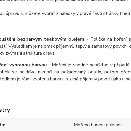
u úpravu si můžete vybrat z nabídky v pravé části stránky, hned
puštění bezbarvým teakovým olejem
- Polička na koření 
eští. Výsledkem je na omak příjemný, teplý a sametový povrch,
ky zvýrazní struktura dřeva.
ení vybranou barvou
- Moření je vhodné například v případě,
obek se nejdříve namoří na požadovaný odstín, potom přeb
ledkem je Vámi zvolená barva a stejně příjemný povrch jako u 
etry
ta
Mořeno barvou palisndr