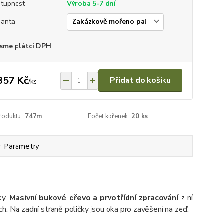
tupnost
Výroba 5-7 dní
ianta
sme plátci DPH
357 Kč
Přidat do košíku
/
ks
roduktu:
747m
Počet kořenek:
20 ks
Parametry
ky.
Masivní bukové dřevo a prvotřídní zpracování
z ní
h. Na zadní straně poličky jsou oka pro zavěšení na zeď.