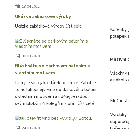
13.04.2022
Ukázka zakázkové výroby
Ukázka zakázkové výroby
číst celé
Kořenky 
polepek s
30.03.2020
Masivní 
Blýskněte se dárkovým balením s
vlastním motivem
Všechny 
a několik
Darujte víno jako dárek od srdce. Zabalte
to nejlahodnější víno do dárkového balení
s vlastním motivem a udělejte radost
Možnosti
svým blízkým či kolegům z prá...
číst celé
Výrobky 
doporuču
kořenky, 
24.03.2020