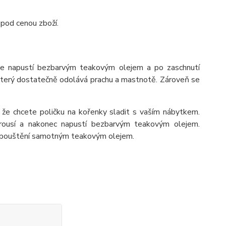
 pod cenou zboží.
se napustí bezbarvým teakovým olejem a po zaschnutí
 který dostatečně odolává prachu a mastnotě. Zároveň se
 že chcete poličku na kořenky sladit s vaším nábytkem.
rousí a nakonec napustí bezbarvým teakovým olejem.
napouštění samotným teakovým olejem.