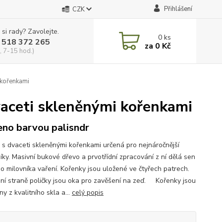
Přihlášení
CZK
 si rady? Zavolejte.
0
ks
 518 372 265
za
0 Kč
, 7-15 hod.)
 kořenkami
dvaceti skleněnými kořenkami
no barvou palisndr
a s dvaceti skleněnými kořenkami určená pro nejnáročnější
íky. Masivní bukové dřevo a prvotřídní zpracování z ní dělá sen
o milovníka vaření. Kořenky jsou uložené ve čtyřech patrech.
ní straně poličky jsou oka pro zavěšení na zeď. Kořenky jsou
y z kvalitního skla a...
celý popis