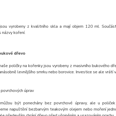
jsou vyrobeny z kvalitního skla a mají objem 120 ml. Součást
 názvy koření.
bukové dřevo
naše poličky na kořenky jsou vyrobeny z masivního bukového dře
anásobně levnějšího smrku nebo borovice. Investice se ale vrátí
 povrchových úprav
můžou být ponechány bez povrchové úpravy, ale u poliček
jeme napuštění bezbarvým teakovým olejem nebo moření jednou
ale především chrání dřevo před ušpiněním a usazováním prachu.