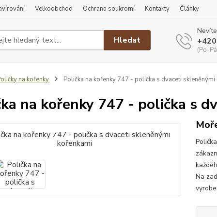
ravírování
Velkoobchod
Ochrana soukromí
Kontakty
Články
Nevíte
Hledat
+420
(Po-Pá
oličky na kořenky
Polička na kořenky 747 - polička s dvaceti skleněnými
čka na kořenky 747 - polička s 
Moře
Poličk
zákazn
každéh
Na zad
vyroben