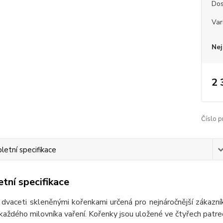
Dos
Var
Nej
2 
Číslo p
etní specifikace
tní specifikace
 dvaceti skleněnými kořenkami určená pro nejnáročnější zákazní
každého milovníka vaření. Kořenky jsou uložené ve čtyřech patrec