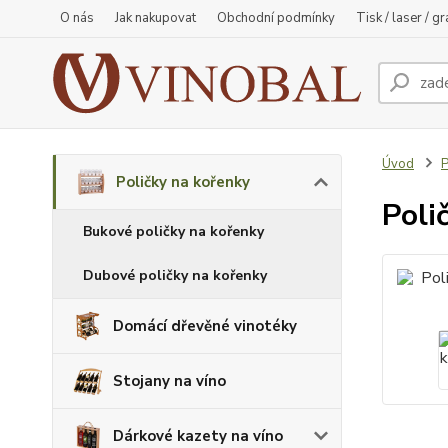
O nás
Jak nakupovat
Obchodní podmínky
Tisk / laser / g
Úvod
P
Poličky na kořenky
Poli
Bukové poličky na kořenky
Dubové poličky na kořenky
Domácí dřevěné vinotéky
Stojany na víno
Dárkové kazety na víno