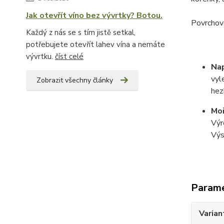
Jak otevřít víno bez vývrtky? Botou.
Povrchovo
Každý z nás se s tím jistě setkal,
potřebujete otevřít lahev vína a nemáte
vývrtku.
číst celé
Na
vyl
Zobrazit všechny články
hez
Moř
Výr
Výs
Param
Varian