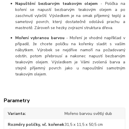
Napuštění bezbarvým teakovým olejem
- Polička na
koření se napustí bezbarvým teakovým olejem a po
zaschnutí vyleští. Výsledkem je na omak příjemný, teplý a
sametový povrch, který dostatečně odolává prachu a
mastnotě. Zároveň se hezky zvýrazní struktura dřeva.
Moření vybranou barvou
- Moření je vhodné například v
případě, že chcete poličku na kořenky sladit s vaším
nábytkem. Výrobek se nejdříve namoří na požadovaný
odstín, potom přebrousí a nakonec napustí bezbarvým
teakovým olejem. Výsledkem je Vámi zvolená barva a
stejně příjemný povrch jako u napouštění samotným
teakovým olejem.
Parametry
Varianta
Mořeno barvou světlý dub
Rozměry poličky, vč. kořenek
31,5 x 11,5 x 50,5 cm