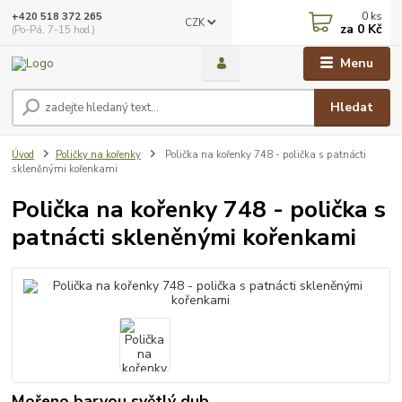
0
ks
+420 518 372 265
CZK
za
0 Kč
(Po-Pá, 7-15 hod.)
Menu
Hledat
Úvod
Poličky na kořenky
Polička na kořenky 748 - polička s patnácti
skleněnými kořenkami
Polička na kořenky 748 - polička s
patnácti skleněnými kořenkami
Mořeno barvou světlý dub