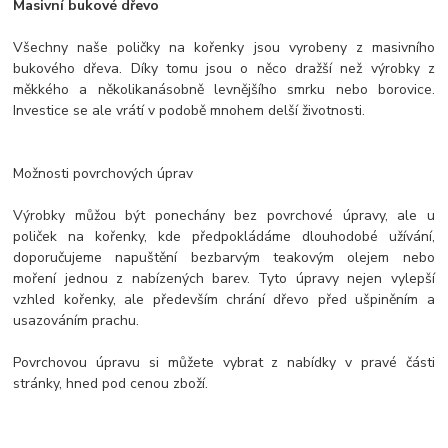
Masivní bukové dřevo
Všechny naše poličky na kořenky jsou vyrobeny z masivního
bukového dřeva. Díky tomu jsou o něco dražší než výrobky z
měkkého a několikanásobně levnějšího smrku nebo borovice.
Investice se ale vrátí v podobě mnohem delší životnosti.
Možnosti povrchových úprav
Výrobky můžou být ponechány bez povrchové úpravy, ale u
poliček na kořenky, kde předpokládáme dlouhodobé užívání,
doporučujeme napuštění bezbarvým teakovým olejem nebo
moření jednou z nabízených barev. Tyto úpravy nejen vylepší
vzhled kořenky, ale především chrání dřevo před ušpiněním a
usazováním prachu.
Povrchovou úpravu si můžete vybrat z nabídky v pravé části
stránky, hned pod cenou zboží.