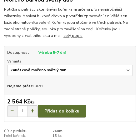
Polička s patnácti skleněnými kořenkami určená pro nejnáročnější
zákazníky. Masivní bukové dřevo a prvotřídní zpracování z ní dělá sen
každého milovníka vaření. Kořenky jsou uložené ve třech patrech. Na
zadní straně poličky jsou oka pro zavěšení na zeď. Kořenky jsou
vyrobeny z kvalitního skla a ma...
celý popis
Dostupnost
Výroba 5-7 dní
Varianta
Nejsme plátci DPH
2 564 Kč
/
ks
Přidat do košíku
Číslo produktu:
748m
Počet kořenek:
15 ks