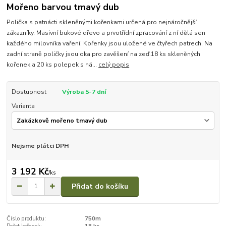
Mořeno barvou tmavý dub
Polička s patnácti skleněnými kořenkami určená pro nejnáročnější
zákazníky. Masivní bukové dřevo a prvotřídní zpracování z ní dělá sen
každého milovníka vaření. Kořenky jsou uložené ve čtyřech patrech. Na
zadní straně poličky jsou oka pro zavěšení na zeď.18 ks skleněných
kořenek a 20 ks polepek s ná...
celý popis
Dostupnost
Výroba 5-7 dní
Varianta
Nejsme plátci DPH
3 192 Kč
/
ks
Přidat do košíku
Číslo produktu:
750m