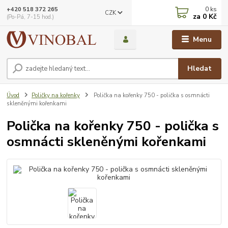
0
ks
+420 518 372 265
CZK
za
0 Kč
(Po-Pá, 7-15 hod.)
Menu
Hledat
Úvod
Poličky na kořenky
Polička na kořenky 750 - polička s osmnácti
skleněnými kořenkami
Polička na kořenky 750 - polička s
osmnácti skleněnými kořenkami