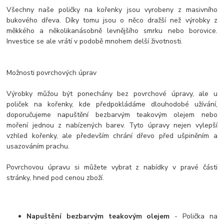
Všechny naše poličky na kořenky jsou vyrobeny z masivního
bukového dřeva. Díky tomu jsou o něco dražší než výrobky z
měkkého a několikanásobně levnějšího smrku nebo borovice.
Investice se ale vrátí v podobě mnohem delší životnosti.
Možnosti povrchových úprav
Výrobky můžou být ponechány bez povrchové úpravy, ale u
poliček na kořenky, kde předpokládáme dlouhodobé užívání,
doporučujeme napuštění bezbarvým teakovým olejem nebo
moření jednou z nabízených barev. Tyto úpravy nejen vylepší
vzhled kořenky, ale především chrání dřevo před ušpiněním a
usazováním prachu.
Povrchovou úpravu si můžete vybrat z nabídky v pravé části
stránky, hned pod cenou zboží.
Napuštění bezbarvým teakovým olejem
- Polička na