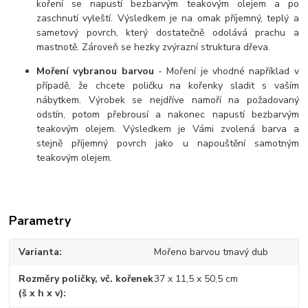
koření se napustí bezbarvým teakovým olejem a po
zaschnutí vyleští. Výsledkem je na omak příjemný, teplý a
sametový povrch, který dostatečně odolává prachu a
mastnotě. Zároveň se hezky zvýrazní struktura dřeva.
Moření vybranou barvou
- Moření je vhodné například v
případě, že chcete poličku na kořenky sladit s vaším
nábytkem. Výrobek se nejdříve namoří na požadovaný
odstín, potom přebrousí a nakonec napustí bezbarvým
teakovým olejem. Výsledkem je Vámi zvolená barva a
stejně příjemný povrch jako u napouštění samotným
teakovým olejem.
Parametry
Varianta
Mořeno barvou tmavý dub
Rozměry poličky, vč. kořenek
37 x 11,5 x 50,5 cm
(š x h x v)