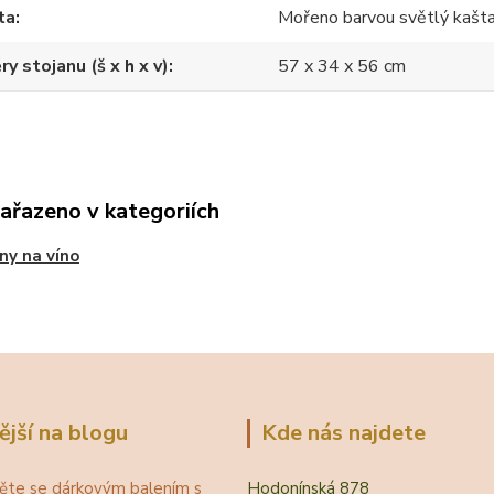
ta
Mořeno barvou světlý kašt
y stojanu (š x h x v)
57 x 34 x 56 cm
zařazeno v kategoriích
ny na víno
ější na blogu
Kde nás najdete
ěte se dárkovým balením s
Hodonínská 878