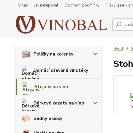
O nás
Jak nakupovat
Obchodní podmínky
Tisk / laser / g
Úvod
S
Poličky na kořenky
Stoh
Domácí dřevěné vinotéky
Stojany na víno
Dárkové kazety na víno
Bedny a boxy
Nosiče na víno