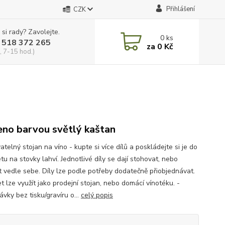
Přihlášení
CZK
 si rady? Zavolejte.
0
ks
 518 372 265
za
0 Kč
, 7-15 hod.)
no barvou světlý kaštan
telný stojan na víno - kupte si více dílů a poskládejte si je do
u na stovky lahví. Jednotlivé díly se dají stohovat, nebo
t vedle sebe. Díly lze podle potřeby dodatečně přiobjednávat.
 lze využít jako prodejní stojan, nebo domácí vínotéku. -
vky bez tisku/gravíru o...
celý popis