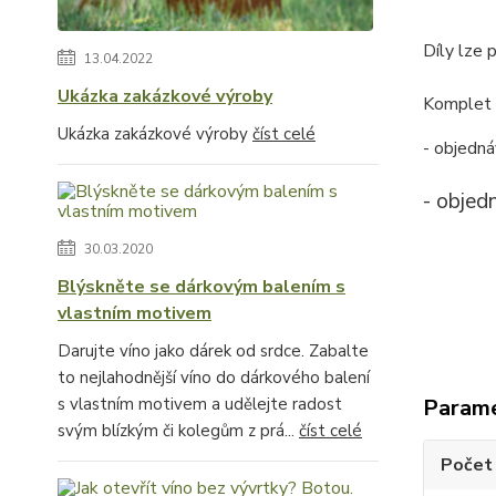
Díly lze 
13.04.2022
Ukázka zakázkové výroby
Komplet l
Ukázka zakázkové výroby
číst celé
- objedná
- objed
30.03.2020
Blýskněte se dárkovým balením s
vlastním motivem
Darujte víno jako dárek od srdce. Zabalte
to nejlahodnější víno do dárkového balení
Param
s vlastním motivem a udělejte radost
svým blízkým či kolegům z prá...
číst celé
Počet 