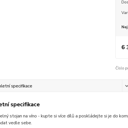
Dos
Var
Nej
6 
Číslo p
etní specifikace
tní specifikace
lný stojan na víno - kupte si více dílů a poskládejte si je do komp
ádat vedle sebe.