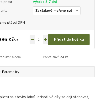
tupnost
Výroba 5-7 dní
ianta
sme plátci DPH
386 Kč
Přidat do košíku
/
ks
roduktu:
672m
Počet lahví:
24 ks
Parametry
letu na stovky lahví. Jednotlivé díly se dají stohovat,