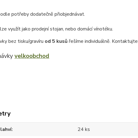
podle potřeby dodatečně přiobjednávat.
ze využít jako prodejní stojan, nebo domácí vínotéku.
vky bez tisku/gravíru
od 5 kusů
řešíme individuálně. Kontaktujt
návky
velkoobchod
etry
lahví
24 ks