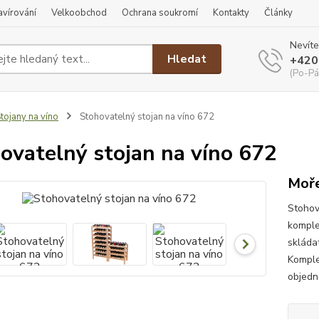
ravírování
Velkoobchod
Ochrana soukromí
Kontakty
Články
Nevíte
Hledat
+420
(Po-Pá
tojany na víno
Stohovatelný stojan na víno 672
ovatelný stojan na víno 672
Moře
Stohova
komplet
skláda
Komplet
objedná