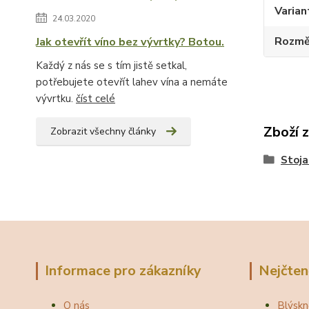
Varian
24.03.2020
Rozměr
Jak otevřít víno bez vývrtky? Botou.
Každý z nás se s tím jistě setkal,
potřebujete otevřít lahev vína a nemáte
vývrtku.
číst celé
Zboží 
Zobrazit všechny články
Stoja
Informace pro zákazníky
Nejčten
O nás
Blýskn