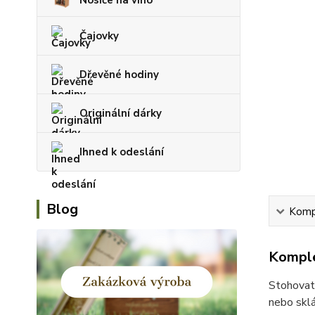
Čajovky
Dřevěné hodiny
Originální dárky
Ihned k odeslání
Blog
Kompl
Komple
Stohovate
nebo skl