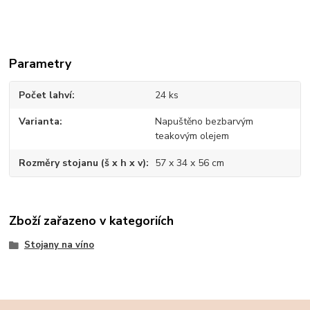
Parametry
Počet lahví
24 ks
Varianta
Napuštěno bezbarvým
teakovým olejem
Rozměry stojanu (š x h x v)
57 x 34 x 56 cm
Zboží zařazeno v kategoriích
Stojany na víno