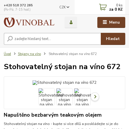
0
ks
+420 518 372 265
CZK
za
0 Kč
(Po-Pá, 7-15 hod.)
Menu
Hledat
Úvod
Stojany na víno
Stohovatelný stojan na víno 672
Stohovatelný stojan na víno 672
Napuštěno bezbarvým teakovým olejem
Stohovatelný stojan na víno - kupte si více dílů a poskládejte si je do