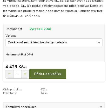
kompletu na stovky lahví. Jednotlivé díly se dají stohovat, nebo skládat
vedle sebe. Díly lze podle potřeby dodatečně přiobjednávat. Komplet
lze využít jako prodejní stojan, nebo domácí vínotéku. - objednávky bez
tisku/gravíru o...
celý popis
Dostupnost
Výroba 5-7 dní
Varianta
Nejsme plátci DPH
4 423 Kč
/
ks
Přidat do košíku
Číslo produktu:
672o
Počet lahví:
24 ks
Kompletní specifikace