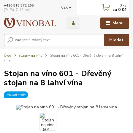
0
ks
+420 518 372 265
CZK
za
0 Kč
(Po-Pá, 7-15 hod.)
Menu
Hledat
Úvod
Stojany na víno
Stojan na víno 601 - Dřevěný stojan na 8 lahví
vína
Stojan na víno 601 - Dřevěný
stojan na 8 lahví vína
Vlastní motiv