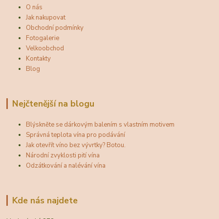
O nás
Jak nakupovat
Obchodní podmínky
Fotogalerie
Velkoobchod
Kontakty
Blog
Nejčtenější na blogu
Blýskněte se dárkovým balením s vlastním motivem
Správná teplota vína pro podávání
Jak otevřít víno bez vývrtky? Botou.
Národní zvyklosti pití vína
Odzátkování a nalévání vína
Kde nás najdete