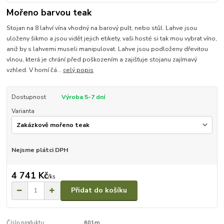
Mořeno barvou teak
Stojan na 8 lahví vína vhodný na barový pult, nebo stůl. Lahve jsou
uloženy šikmo a jsou vidět jejich etikety, vaši hosté si tak mou vybrat víno,
aniž by s lahvemi museli manipulovat. Lahve jsou podloženy dřevitou
vlnou, která je chrání před poškozením a zajišťuje stojanu zajímavý
vzhled. V horní čá...
celý popis
Dostupnost
Výroba 5-7 dní
Varianta
Nejsme plátci DPH
4 741 Kč
/
ks
Přidat do košíku
Číslo produktu:
601m