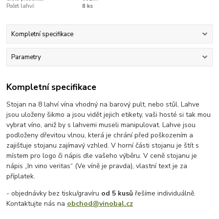
Počet lahví:
8 ks
Kompletní specifikace
Parametry
Kompletní specifikace
Stojan na 8 lahví vína vhodný na barový pult, nebo stůl. Lahve
jsou uloženy šikmo a jsou vidět jejich etikety, vaši hosté si tak mou
vybrat víno, aniž by s lahvemi museli manipulovat. Lahve jsou
podloženy dřevitou vlnou, která je chrání před poškozením a
zajišťuje stojanu zajímavý vzhled. V horní části stojanu je štít s
místem pro logo či nápis dle vašeho výběru. V ceně stojanu je
nápis „In vino veritas“ (Ve víně je pravda), vlastní text je za
příplatek.
- objednávky bez tisku/gravíru
od 5 kusů
řešíme individuálně.
Kontaktujte nás na
obchod@vinobal.cz