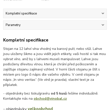
Kompletní specifikace
Parametry
Kompletní specifikace
Stojan na 12 lahví vína vhodný na barový pult, nebo stůl. Lahve
jsou uloženy šikmo a jsou vidět jejich etikety, vaši hosté si tak mou
vybrat víno, aniž by s lahvemi museli manipulovat. Lahve jsou
podloženy dřevitou vlnou, která je chrání před poškozením a
zajišťuje stojanu zajímavý vzhled. V horní části stojanu je štít s
místem pro logo či nápis dle vašeho výběru. V ceně stojanu je
nápis „In vino veritas“ (Ve víně je pravda), vlastní text je za
příplatek.
- objednávky bez tisku/gravíru
od 5 kusů
řešíme individuálně.
Kontaktujte nás na
obchod@vinobal.cz
- objednávky
velkoobchod