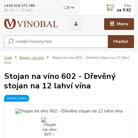
0
ks
+420 518 372 265
CZK
za
0 Kč
(Po-Pá, 7-15 hod.)
Menu
Hledat
Úvod
Stojany na víno
Stojan na víno 602 - Dřevěný stojan na 12 lahví
vína
Stojan na víno 602 - Dřevěný
stojan na 12 lahví vína
Vlastní motiv