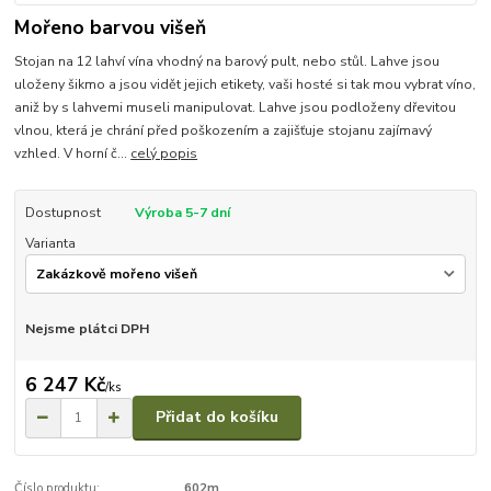
Mořeno barvou višeň
Stojan na 12 lahví vína vhodný na barový pult, nebo stůl. Lahve jsou
uloženy šikmo a jsou vidět jejich etikety, vaši hosté si tak mou vybrat víno,
aniž by s lahvemi museli manipulovat. Lahve jsou podloženy dřevitou
vlnou, která je chrání před poškozením a zajišťuje stojanu zajímavý
vzhled. V horní č...
celý popis
Dostupnost
Výroba 5-7 dní
Varianta
Nejsme plátci DPH
6 247 Kč
/
ks
Přidat do košíku
Číslo produktu:
602m