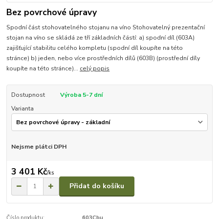
Bez povrchové úpravy
Spodní část stohovatelného stojanu na víno Stohovatelný prezentační
stojan na víno se skládá ze tří základních částí: a) spodní díl (603A)
zajišťující stabilitu celého kompletu (spodní díl koupíte na této
stránce) b) jeden, nebo více prostředních dílů (603B) (prostřední díly
koupíte na této stránce)...
celý popis
Dostupnost
Výroba 5-7 dní
Varianta
Nejsme plátci DPH
3 401 Kč
/
ks
Přidat do košíku
Číslo produktu:
603Cbu