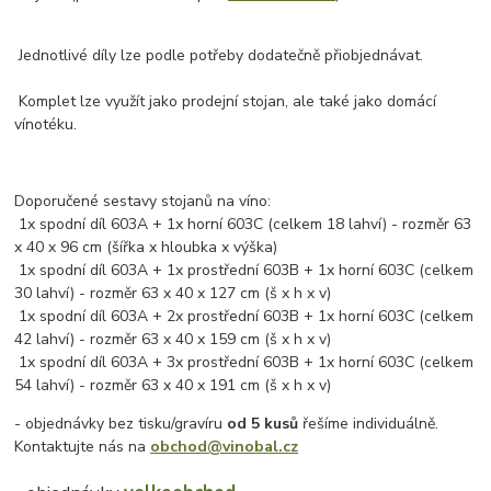
Jednotlivé díly lze podle potřeby dodatečně přiobjednávat.
Komplet lze využít jako prodejní stojan, ale také jako domácí
vínotéku.
Doporučené sestavy stojanů na víno:
1x spodní díl 603A + 1x horní 603C (celkem 18 lahví) - rozměr 63
x 40 x 96 cm (šířka x hloubka x výška)
1x spodní díl 603A + 1x prostřední 603B + 1x horní 603C (celkem
30 lahví) - rozměr 63 x 40 x 127 cm (š x h x v)
1x spodní díl 603A + 2x prostřední 603B + 1x horní 603C (celkem
42 lahví) - rozměr 63 x 40 x 159 cm (š x h x v)
1x spodní díl 603A + 3x prostřední 603B + 1x horní 603C (celkem
54 lahví) - rozměr 63 x 40 x 191 cm (š x h x v)
- objednávky bez tisku/gravíru
od 5 kusů
řešíme individuálně.
Kontaktujte nás na
obchod@vinobal.cz