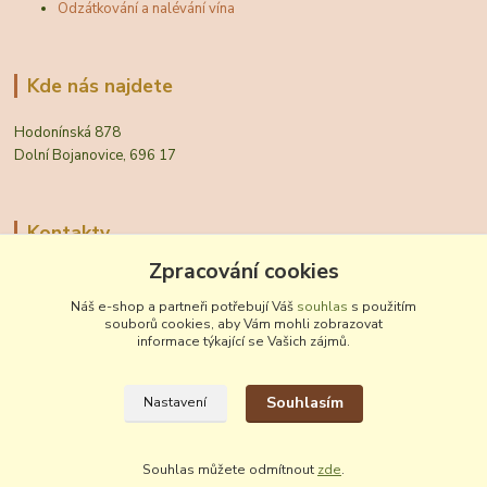
Odzátkování a nalévání vína
Kde nás najdete
Hodonínská 878
Dolní Bojanovice, 696 17
Kontakty
Zpracování cookies
Zákaznická podpora Vinobal
+420 518 372 265
Náš e-shop a partneři potřebují Váš
souhlas
s použitím
(Po-Pá, 7-15 hod.)
souborů cookies, aby Vám mohli zobrazovat
informace týkající se Vašich zájmů.
obchod@vinobal.cz
Souhlasím
Nastavení
Souhlas můžete odmítnout
zde
.
Vytvořeno na
Eshop-rychle.cz