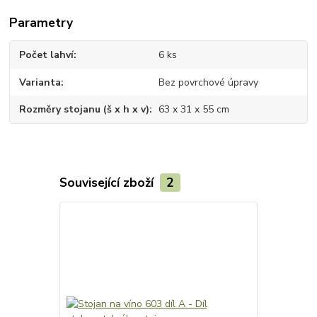
Parametry
Počet lahví
6 ks
Varianta
Bez povrchové úpravy
Rozměry stojanu (š x h x v)
63 x 31 x 55 cm
Související zboží
2