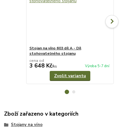
Stojan na víno 603 díl A - Díl
Stojan na vín
stohovatelného stojanu
stohovateln
cena od
cena od
3 648 Kč
3 482 Kč
Výroba 5-7 dní
/
ks
Zvolit variantu
Zboží zařazeno v kategoriích
Stojany na víno