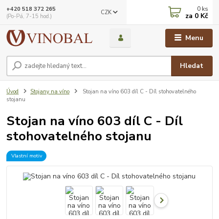
0
ks
+420 518 372 265
CZK
za
0 Kč
(Po-Pá, 7-15 hod.)
Menu
Hledat
Úvod
Stojany na víno
Stojan na víno 603 díl C - Díl stohovatelného
stojanu
Stojan na víno 603 díl C - Díl
stohovatelného stojanu
Vlastní motiv