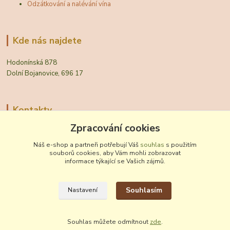
Odzátkování a nalévání vína
Kde nás najdete
Hodonínská 878
Dolní Bojanovice, 696 17
Kontakty
Zpracování cookies
Zákaznická podpora Vinobal
+420 518 372 265
Náš e-shop a partneři potřebují Váš
souhlas
s použitím
(Po-Pá, 7-15 hod.)
souborů cookies, aby Vám mohli zobrazovat
informace týkající se Vašich zájmů.
obchod@vinobal.cz
Souhlasím
Nastavení
Souhlas můžete odmítnout
zde
.
Vytvořeno na
Eshop-rychle.cz