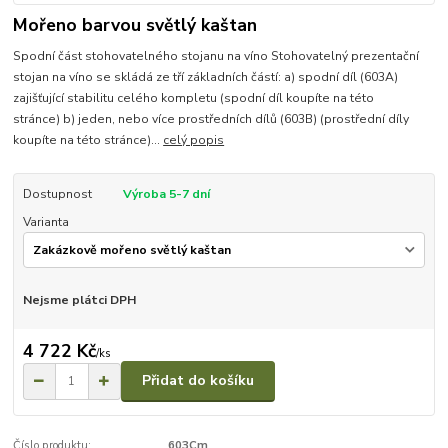
Mořeno barvou světlý kaštan
Spodní část stohovatelného stojanu na víno Stohovatelný prezentační
stojan na víno se skládá ze tří základních částí: a) spodní díl (603A)
zajišťující stabilitu celého kompletu (spodní díl koupíte na této
stránce) b) jeden, nebo více prostředních dílů (603B) (prostřední díly
koupíte na této stránce)...
celý popis
Dostupnost
Výroba 5-7 dní
Varianta
Nejsme plátci DPH
4 722 Kč
/
ks
Přidat do košíku
Číslo produktu:
603Cm