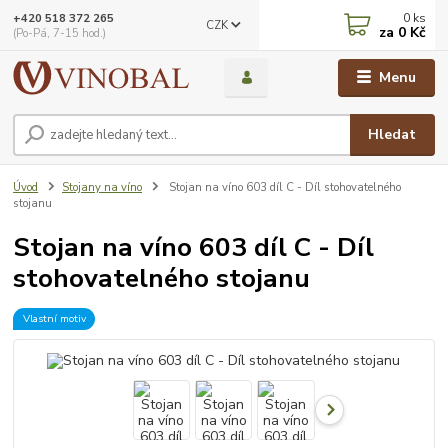
0
ks
+420 518 372 265
CZK
za
0 Kč
(Po-Pá, 7-15 hod.)
Menu
Hledat
Úvod
Stojany na víno
Stojan na víno 603 díl C - Díl stohovatelného
stojanu
Stojan na víno 603 díl C - Díl
stohovatelného stojanu
Vlastní motiv