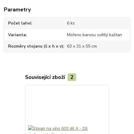
Parametry
Počet lahví
6 ks
Varianta
Mořeno barvou světlý kaštan
Rozměry stojanu (š x h x v)
63 x 31 x 55 cm
Související zboží
2