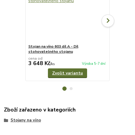
Stojan na víno 603 díl A - Díl
Stojan na vín
stohovatelného stojanu
stohovateln
cena od
cena od
3 648 Kč
3 482 Kč
Výroba 5-7 dní
/
ks
Zvolit variantu
Zboží zařazeno v kategoriích
Stojany na víno