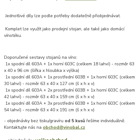
Jednotlivé díly lze podle potřeby dodatečně přiobjednávat.
Komplet lze využít jako prodejní stojan, ale také jako domácí
vínotéku.
Doporučené sestavy stojanů na víno:
1x spodní díl 603A + 1x horní 603C (celkem 18 lahví) - rozměr 63
x 40 x 96 cm (šířka x hloubka x výška)
1x spodní díl 603A + 1x prostřední 603B + 1x horní 603C (celkem
30 lahví) - rozměr 63 x 40 x 127 cm (š x h x v)
1x spodní díl 603A + 2x prostřední 603B + 1x horní 603C (celkem
42 lahví) - rozměr 63 x 40 x 159 cm (š x h x v)
1x spodní díl 603A + 3x prostřední 603B + 1x horní 603C (celkem
54 lahví) - rozměr 63 x 40 x 191 cm (š x h x v)
- objednávky bez tisku/gravíru
od 5 kusů
řešíme individuálně.
Kontaktujte nás na
obchod@vinobal.cz