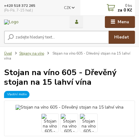
0
ks
+420 518 372 265
CZK
za
0 Kč
(Po-Pá, 7-15 hod.)
Menu
Hledat
Úvod
Stojany na víno
Stojan na víno 605 - Dřevěný stojan na 15 lahví
vína
Stojan na víno 605 - Dřevěný
stojan na 15 lahví vína
Vlastní motiv