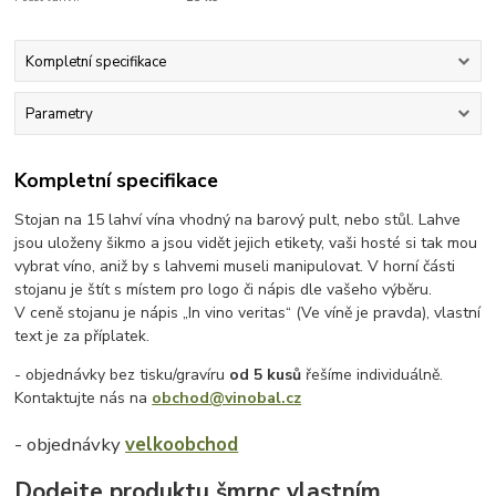
Kompletní specifikace
Parametry
Kompletní specifikace
Stojan na 15 lahví vína vhodný na barový pult, nebo stůl. Lahve
jsou uloženy šikmo a jsou vidět jejich etikety, vaši hosté si tak mou
vybrat víno, aniž by s lahvemi museli manipulovat. V horní části
stojanu je štít s místem pro logo či nápis dle vašeho výběru.
V ceně stojanu je nápis „In vino veritas“ (Ve víně je pravda), vlastní
text je za příplatek.
- objednávky bez tisku/gravíru
od 5 kusů
řešíme individuálně.
Kontaktujte nás na
obchod@vinobal.cz
- objednávky
velkoobchod
Dodejte produktu šmrnc vlastním