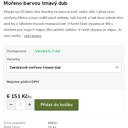
Mořeno barvou tmavý dub
Stojan na 15 lahví vína vhodný na barový pult, nebo stůl. Lahve jsou
uloženy šikmo a jsou vidět jejich etikety, vaši hosté si tak mou vybrat víno,
aniž by s lahvemi museli manipulovat. V horní části stojanu je štít s
místem pro logo či nápis dle vašeho výběru. V ceně stojanu je nápis „In
vino verita...
celý popis
Dostupnost
Výroba 5-7 dní
Varianta
Nejsme plátci DPH
6 151 Kč
/
ks
Přidat do košíku
Číslo produktu:
605m
Počet lahví:
15 ks