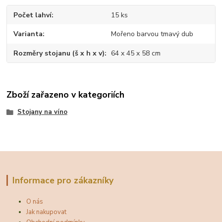
Počet lahví
15 ks
Varianta
Mořeno barvou tmavý dub
Rozměry stojanu (š x h x v)
64 x 45 x 58 cm
Zboží zařazeno v kategoriích
Stojany na víno
Informace pro zákazníky
O nás
Jak nakupovat