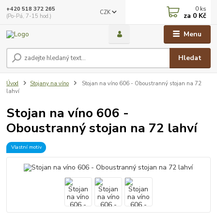
0
ks
+420 518 372 265
CZK
za
0 Kč
(Po-Pá, 7-15 hod.)
Menu
Hledat
Úvod
Stojany na víno
Stojan na víno 606 - Oboustranný stojan na 72
lahví
Stojan na víno 606 -
Oboustranný stojan na 72 lahví
Vlastní motiv