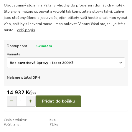
Oboustranný stojan na 72 lahví vhodný do prodejen i domácích vinoték.
Stojany je možno spojovat a vytvořit tak komplet na stovky lahví. Lahve
jsou uloženy šikmo a jsou vidět jejich etikety, vaši hosté si tak mou vybrat
víno, aniž by s lahvemi museli manipulovat. V horní části stojanu je štít s
míste...
celý popis
Dostupnost
Skladem
Varianta
Nejsme plátci DPH
14 932 Kč
/
ks
Přidat do košíku
Číslo produktu:
606
Počet lahví:
72 ks