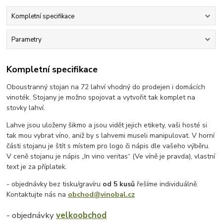
Kompletní specifikace
Parametry
Kompletní specifikace
Oboustranný stojan na 72 lahví vhodný do prodejen i domácích
vinoték. Stojany je možno spojovat a vytvořit tak komplet na
stovky lahví.
Lahve jsou uloženy šikmo a jsou vidět jejich etikety, vaši hosté si
tak mou vybrat víno, aniž by s lahvemi museli manipulovat. V horní
části stojanu je štít s místem pro logo či nápis dle vašeho výběru.
V ceně stojanu je nápis „In vino veritas“ (Ve víně je pravda), vlastní
text je za příplatek.
- objednávky bez tisku/gravíru
od 5 kusů
řešíme individuálně.
Kontaktujte nás na
obchod@vinobal.cz
- objednávky
velkoobchod