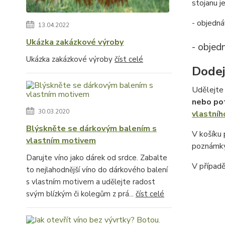
stojanu je
- objedná
13.04.2022
Ukázka zakázkové výroby
- objed
Ukázka zakázkové výroby
číst celé
Dodej
Udělejte 
nebo po
30.03.2020
vlastníh
Blýskněte se dárkovým balením s
V košíku
vlastním motivem
poznámky
Darujte víno jako dárek od srdce. Zabalte
V případ
to nejlahodnější víno do dárkového balení
s vlastním motivem a udělejte radost
svým blízkým či kolegům z prá...
číst celé