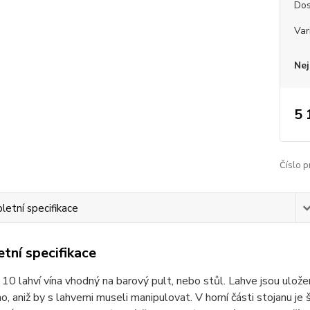
Dos
Var
Nej
5 
Číslo p
etní specifikace
tní specifikace
 10 lahví vína vhodný na barový pult, nebo stůl. Lahve jsou uložen
no, aniž by s lahvemi museli manipulovat. V horní části stojanu je