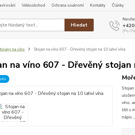
ravírování
Velkoobchod
Ochrana soukromí
Kontakty
Články
Nevíte
Hledat
+420
(Po-Pá
tojany na víno
Stojan na víno 607 - Dřevěný stojan na 10 lahví vína
an na víno 607 - Dřevěný stojan 
Moře
otiv
Stojan
uloženy
víno, a
štít s 
nápis „