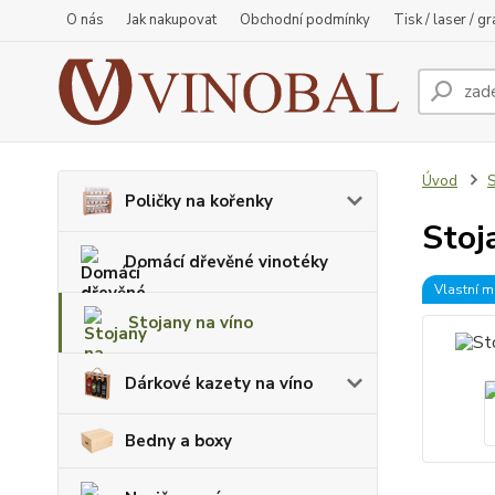
O nás
Jak nakupovat
Obchodní podmínky
Tisk / laser / g
Úvod
S
Poličky na kořenky
Stoj
Domácí dřevěné vinotéky
Vlastní m
Stojany na víno
Dárkové kazety na víno
Bedny a boxy