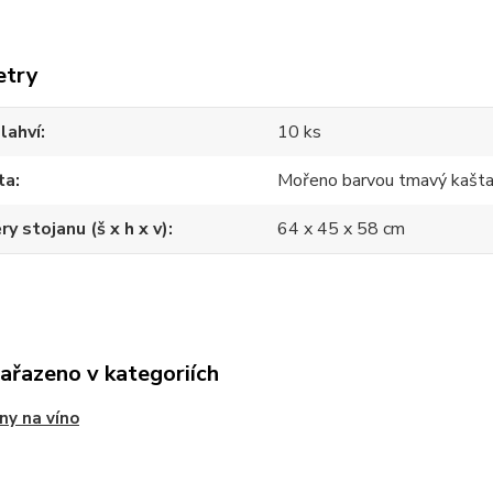
etry
lahví
10 ks
ta
Mořeno barvou tmavý kašt
y stojanu (š x h x v)
64 x 45 x 58 cm
zařazeno v kategoriích
ny na víno