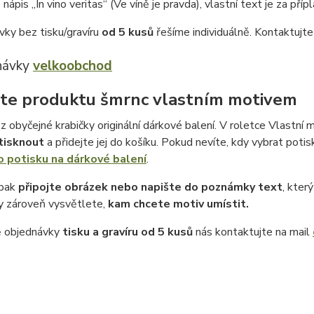
 nápis „In vino veritas“ (Ve víně je pravda), vlastní text je za příp
vky bez tisku/gravíru
od 5 kusů
řešíme individuálně. Kontaktujt
návky
velkoobchod
te produktu šmrnc vlastním motivem
z obyčejné krabičky originální dárkové balení. V roletce Vlastní m
tisknout
a přidejte jej do košíku. Pokud nevíte, kdy vybrat potis
o potisku na dárkové balení
.
 pak
připojte obrázek nebo napište do poznámky text
, kter
 zároveň vysvětlete,
kam chcete motiv umístit.
ě objednávky
tisku a gravíru
od 5 kusů
nás kontaktujte na mail