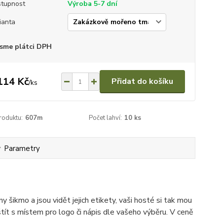
tupnost
Výroba 5-7 dní
ianta
sme plátci DPH
114 Kč
Přidat do košíku
/
ks
roduktu:
607m
Počet lahví:
10 ks
Parametry
y šikmo a jsou vidět jejich etikety, vaši hosté si tak mou
 štít s místem pro logo či nápis dle vašeho výběru. V ceně