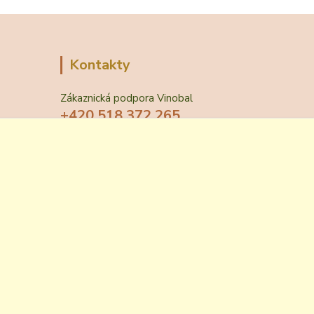
Kontakty
Zákaznická podpora Vinobal
+420 518 372 265
(Po-Pá, 7-15 hod.)
obchod@vinobal.cz
Vytvořeno na
Eshop-rychle.cz