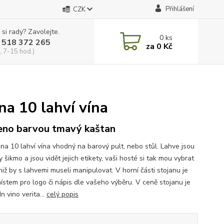
Přihlášení
CZK
 si rady? Zavolejte.
0
ks
 518 372 265
za
0 Kč
, 7-15 hod.)
na 10 lahví vína
no barvou tmavý kaštan
 na 10 lahví vína vhodný na barový pult, nebo stůl. Lahve jsou
 šikmo a jsou vidět jejich etikety, vaši hosté si tak mou vybrat
niž by s lahvemi museli manipulovat. V horní části stojanu je
místem pro logo či nápis dle vašeho výběru. V ceně stojanu je
In vino verita...
celý popis