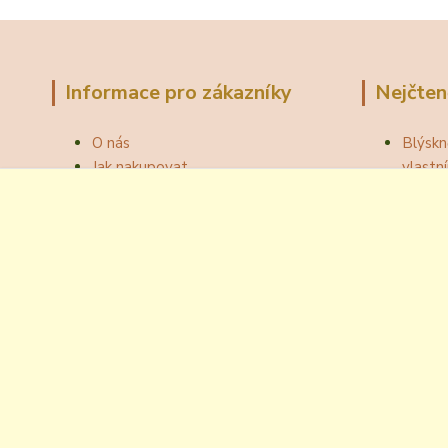
Informace pro zákazníky
Nejčten
O nás
Blýskn
Jak nakupovat
vlast
Obchodní podmínky
Správn
Fotogalerie
Jak ot
Velkoobchod
Botou
Kontakty
Národní
Blog
Odzátk