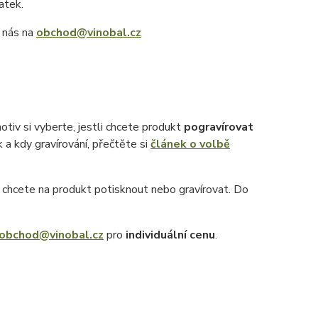
latek.
e nás na
obchod@vinobal.cz
otiv si vyberte, jestli chcete produkt
pogravírovat
k a kdy gravírování, přečtěte si
článek o volbě
ý chcete na produkt potisknout nebo gravírovat. Do
obchod@vinobal.cz
pro
individuální cenu
.