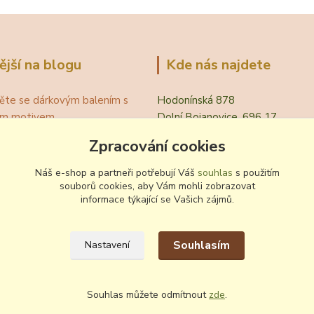
ější na blogu
Kde nás najdete
ěte se dárkovým balením s
Hodonínská 878
ním motivem
Dolní Bojanovice, 696 17
á teplota vína pro podávání
Zpracování cookies
evřít víno bez vývrtky?
.
Náš e-shop a partneři potřebují Váš
souhlas
s použitím
 zvyklosti pití vína
souborů cookies, aby Vám mohli zobrazovat
informace týkající se Vašich zájmů.
ování a nalévání vína
Souhlasím
Nastavení
Souhlas můžete odmítnout
zde
.