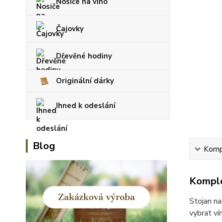
Nosiče na víno
Čajovky
Dřevěné hodiny
Originální dárky
Ihned k odeslání
Blog
Kompl
Komple
Stojan na
vybrat ví