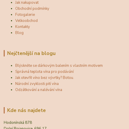
Jak nakupovat
Obchodní podmínky
Fotogalerie
Velkoobchod
Kontakty
Blog
Nejčtenější na blogu
Blýskněte se dárkovým balením s vlastním motivem
Správná teplota vína pro podávání
Jak otevřít víno bez vývrtky? Botou.
Národní zvyklosti pití vína
Odzátkování a nalévání vína
Kde nás najdete
Hodonínská 878
Dolní Bojanovice, 696 17