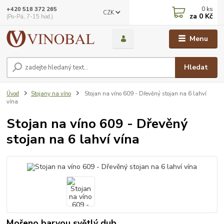
0
ks
+420 518 372 265
CZK
za
0 Kč
(Po-Pá, 7-15 hod.)
Menu
Hledat
Úvod
Stojany na víno
Stojan na víno 609 - Dřevěný stojan na 6 lahví
vína
Stojan na víno 609 - Dřevěný
stojan na 6 lahví vína
Mořeno barvou světlý dub