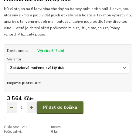
Nízký stojan na 6 lahví vína vhodný na barový pult, nebo stůl. Lahve jsou
uloženy šikmo a jsou vidět jejich etikety, vaši hosté si tak mou vybrat víno,
aniž by s lahvemi museli manipulovat. Lahve jsou podloženy dřevitou
vlnou, která je chrání před poškozením a zajišťuje stojanu zajímavý
vzhled. V h...
celý popis
Dostupnost
Výroba 5-7 dní
Varianta
Nejsme plátci DPH
3 564 Kč
/
ks
Přidat do košíku
Číslo produktu:
609m
Počet lahví:
6 ks