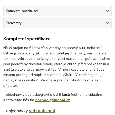
Kompletní specifikace
Parametry
Kompletní specifikace
Nízký stojan na 6 lahví vína vhodný na barový pult, nebo stůl.
Lahve jsou uloženy šikmo a jsou vidět jejich etikety, vaši hosté si
tak mou vybrat víno, aniž by s lahvemi museli manipulovat. Lahve
jsou podloženy dřevitou vlnou, která je chrání před poškozením a
zajišťuje stojanu zajímavý vzhled. V horní části stojanu je štít s
místem pro logo či nápis dle vašeho výběru. V ceně stojanu je
nápis „In vino veritas“ (Ve víně je pravda), vlastní text je za
příplatek.
- objednávky bez tisku/gravíru
od 5 kusů
řešíme individuálně.
Kontaktujte nás na
obchod@vinobal.cz
- objednávky
velkoobchod