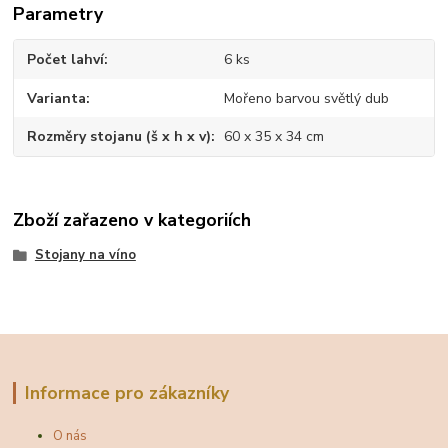
Parametry
Počet lahví
6 ks
Varianta
Mořeno barvou světlý dub
Rozměry stojanu (š x h x v)
60 x 35 x 34 cm
Zboží zařazeno v kategoriích
Stojany na víno
Informace pro zákazníky
O nás