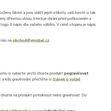
oženy šikmo a jsou vidět jejich etikety, vaši hosté si tak
eny dřevitou vlnou, která je chrání před poškozením a
o logo či nápis dle vašeho výběru. V ceně stojanu je nápis
e nás na
obchod@vinobal.cz
otiv si vyberte, jestli chcete produkt
pogravírovat
k a kdy gravírování, přečtěte si
článek o volbě
ý chcete na produkt potisknout nebo gravírovat. Do
obchod@vinobal.cz
pro
individuální cenu
.