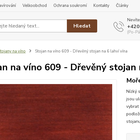
ravírování
Velkoobchod
Ochrana soukromí
Kontakty
Články
Nevíte
Hledat
+420
(Po-Pá
tojany na víno
Stojan na víno 609 - Dřevěný stojan na 6 lahví vína
an na víno 609 - Dřevěný stojan 
Moře
Nízký 
jsou ul
vybrat
podlož
stojanu