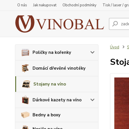
O nás
Jak nakupovat
Obchodní podmínky
Tisk / laser / g
Úvod
S
Poličky na kořenky
Stoj
Domácí dřevěné vinotéky
Stojany na víno
Dárkové kazety na víno
Bedny a boxy
Nosiče na víno