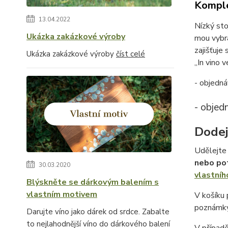
Komple
13.04.2022
Nízký sto
Ukázka zakázkové výroby
mou vybra
zajišťuje
Ukázka zakázkové výroby
číst celé
„In vino v
- objedná
- objed
Dodej
Udělejte 
nebo po
30.03.2020
vlastníh
Blýskněte se dárkovým balením s
vlastním motivem
V košíku
poznámky
Darujte víno jako dárek od srdce. Zabalte
to nejlahodnější víno do dárkového balení
V případ