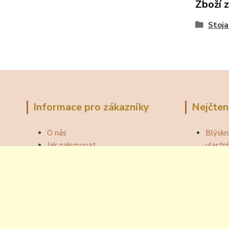
Zboží 
Stoja
Informace pro zákazníky
Nejčten
O nás
Blýskn
Jak nakupovat
vlast
Obchodní podmínky
Správn
Fotogalerie
Jak ot
Velkoobchod
Botou
Kontakty
Národní
Blog
Odzátk