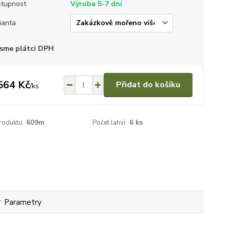
tupnost
Výroba 5-7 dní
ianta
sme plátci DPH
564 Kč
Přidat do košíku
/
ks
roduktu:
609m
Počet lahví:
6 ks
Parametry