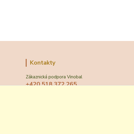
Kontakty
Zákaznická podpora Vinobal
+420 518 372 265
(Po-Pá, 7-15 hod.)
obchod@vinobal.cz