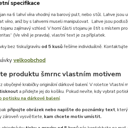
tní specifikace
jan na 6 lahví vína vhodný na barový pult, nebo stůl. Lahve jsou ul
t víno, aniž by s lahvemi museli manipulovat. Lahve jsou podlož
 stojanu zajímavý vzhled. V horní části stojanu je štít s místem pr
eritas“ (Ve víně je pravda), vlastní text je za příplatek.
vky bez tisku/gravíru
od 5 kusů
řešíme individuálně. Kontaktujt
návky
velkoobchod
te produktu šmrnc vlastním motivem
z obyčejné krabičky originální dárkové balení. V roletce Vlastní m
tisknout
a přidejte jej do košíku. Pokud nevíte, kdy vybrat potis
o potisku na dárkové balení
.
 pak
připojte obrázek nebo napište do poznámky text
, kter
 zároveň vysvětlete,
kam chcete motiv umístit.
ě objednávky
tisku a gravíru
od 5 kusů
nás kontaktujte na mail