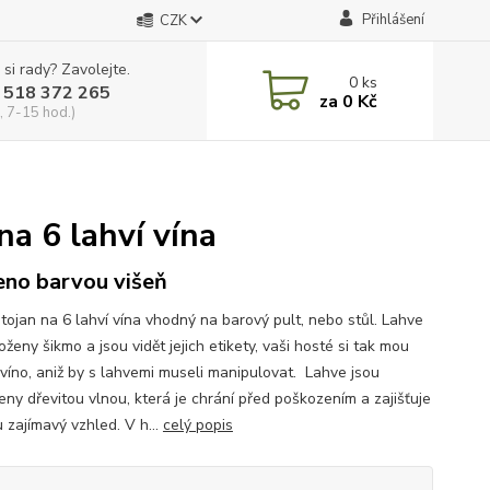
Přihlášení
CZK
 si rady? Zavolejte.
0
ks
 518 372 265
za
0 Kč
, 7-15 hod.)
na 6 lahví vína
no barvou višeň
stojan na 6 lahví vína vhodný na barový pult, nebo stůl. Lahve
oženy šikmo a jsou vidět jejich etikety, vaši hosté si tak mou
 víno, aniž by s lahvemi museli manipulovat. Lahve jsou
eny dřevitou vlnou, která je chrání před poškozením a zajišťuje
 zajímavý vzhled. V h...
celý popis