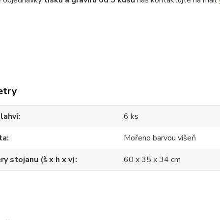
etry
lahví
6 ks
ta
Mořeno barvou višeň
y stojanu (š x h x v)
60 x 35 x 34 cm