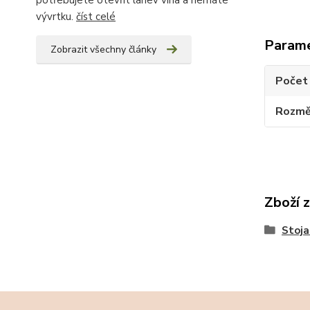
potřebujete otevřít lahev vína a nemáte
vývrtku.
číst celé
Param
Zobrazit všechny články
Počet 
Rozměr
Zboží 
Stoja