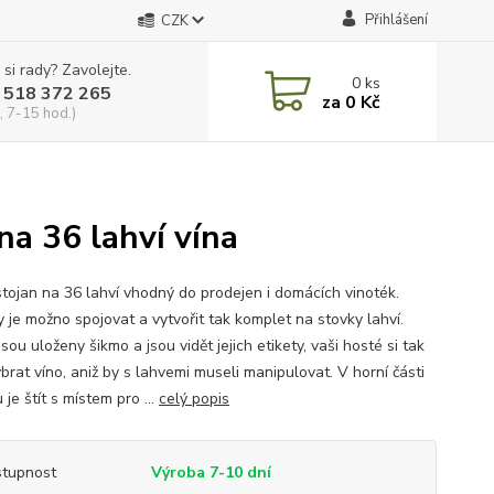
Přihlášení
CZK
 si rady? Zavolejte.
0
ks
 518 372 265
za
0 Kč
, 7-15 hod.)
na 36 lahví vína
stojan na 36 lahví vhodný do prodejen i domácích vinoték.
y je možno spojovat a vytvořit tak komplet na stovky lahví.
sou uloženy šikmo a jsou vidět jejich etikety, vaši hosté si tak
brat víno, aniž by s lahvemi museli manipulovat. V horní části
 je štít s místem pro ...
celý popis
tupnost
Výroba 7-10 dní