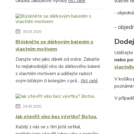
Ukázka zakázkové výroby
číst celé
vlastní te
- objedná
- objed
30.03.2020
Dodej
Blýskněte se dárkovým balením s
vlastním motivem
Udělejte 
Darujte víno jako dárek od srdce. Zabalte
nebo po
to nejlahodnější víno do dárkového balení
vlastníh
s vlastním motivem a udělejte radost
V košíku
svým blízkým či kolegům z prá...
číst celé
poznámky
V případ
24.03.2020
Jak otevřít víno bez vývrtky? Botou.
Každý z nás se s tím jistě setkal,