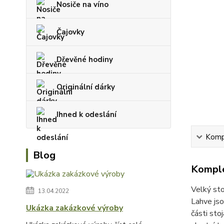
Nosiče na víno
Čajovky
Dřevěné hodiny
Originální dárky
Ihned k odeslání
Kompl
Blog
Komple
Velký sto
13.04.2022
Lahve jso
Ukázka zakázkové výroby
části sto