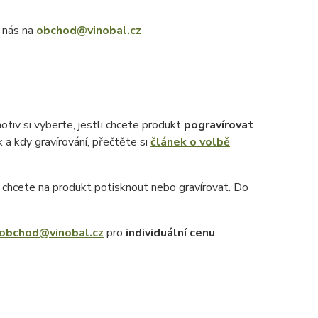
e nás na
obchod@vinobal.cz
otiv si vyberte, jestli chcete produkt
pogravírovat
k a kdy gravírování, přečtěte si
článek o volbě
ý chcete na produkt potisknout nebo gravírovat. Do
obchod@vinobal.cz
pro
individuální cenu
.