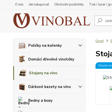
O nás
Jak nakupovat
Obchodní podmínky
Tisk / laser / g
Úvod
S
Poličky na kořenky
Stoj
Domácí dřevěné vinotéky
Vlastní m
Stojany na víno
Dárkové kazety na víno
Bedny a boxy