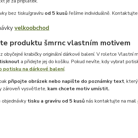
xt je za příplatek.
vky bez tisku/gravíru
od 5 kusů
řešíme individuálně. Kontaktujt
návky
velkoobchod
te produktu šmrnc vlastním motivem
z obyčejné krabičky originální dárkové balení. V roletce Vlastní m
tisknout
a přidejte jej do košíku. Pokud nevíte, kdy vybrat potis
o potisku na dárkové balení
.
 pak
připojte obrázek nebo napište do poznámky text
, kter
 zároveň vysvětlete,
kam chcete motiv umístit.
ě objednávky
tisku a gravíru
od 5 kusů
nás kontaktujte na mail