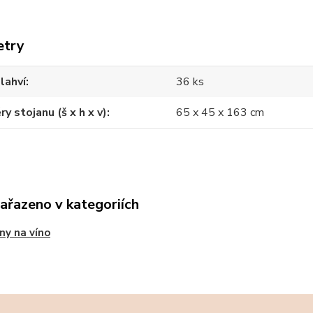
etry
lahví
36 ks
y stojanu (š x h x v)
65 x 45 x 163 cm
zařazeno v kategoriích
ny na víno