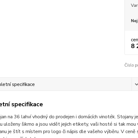
Var
Nej
ce
8 
Číslo p
etní specifikace
tní specifikace
jan na 36 lahví vhodný do prodejen i domácích vinoték. Stojany j
u uloženy šikmo a jsou vidět jejich etikety, vaši hosté si tak mou
janu je štít s místem pro logo či nápis dle vašeho výběru. V ceně st