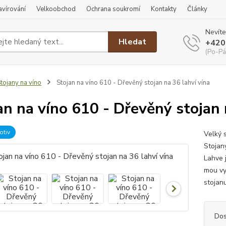
ravírování
Velkoobchod
Ochrana soukromí
Kontakty
Články
Nevíte
Hledat
+420
(Po-Pá
tojany na víno
Stojan na víno 610 - Dřevěný stojan na 36 lahví vína
an na víno 610 - Dřevěný stojan 
otiv
Velký 
Stojan
Lahve j
mou vy
stojanu
Dos