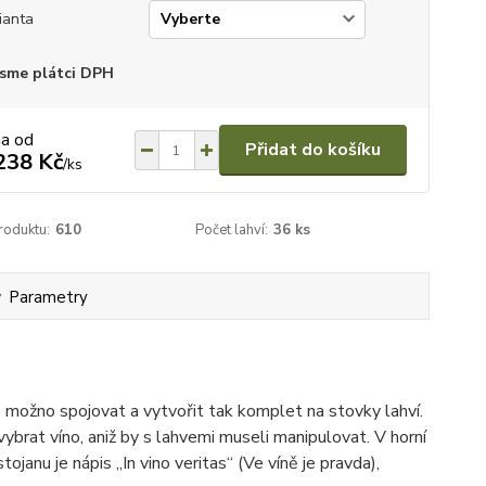
ianta
sme plátci DPH
na od
Přidat do košíku
238 Kč
/
ks
roduktu:
610
Počet lahví:
36 ks
Parametry
e možno spojovat a vytvořit tak komplet na stovky lahví.
 vybrat víno, aniž by s lahvemi museli manipulovat. V horní
ojanu je nápis „In vino veritas“ (Ve víně je pravda),