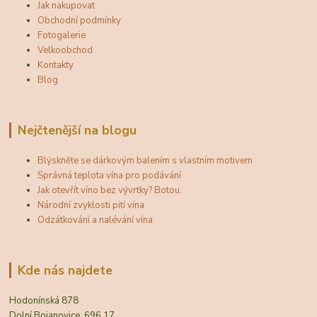
Jak nakupovat
Obchodní podmínky
Fotogalerie
Velkoobchod
Kontakty
Blog
Nejčtenější na blogu
Blýskněte se dárkovým balením s vlastním motivem
Správná teplota vína pro podávání
Jak otevřít víno bez vývrtky? Botou.
Národní zvyklosti pití vína
Odzátkování a nalévání vína
Kde nás najdete
Hodonínská 878
Dolní Bojanovice, 696 17