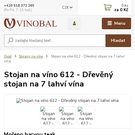
0
ks
+420 518 372 265
CZK
za
0 Kč
(Po-Pá, 7-15 hod.)
Menu
Hledat
Úvod
Stojany na víno
Stojan na víno 612 - Dřevěný stojan na 7 lahví
vína
Stojan na víno 612 - Dřevěný
stojan na 7 lahví vína
Mořeno barvou teak