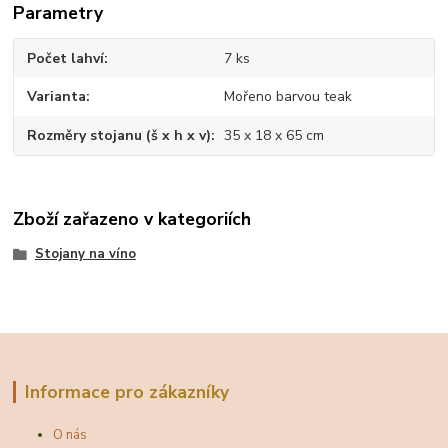
Parametry
Počet lahví
7 ks
Varianta
Mořeno barvou teak
Rozměry stojanu (š x h x v)
35 x 18 x 65 cm
Zboží zařazeno v kategoriích
Stojany na víno
Informace pro zákazníky
O nás