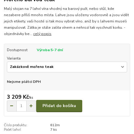
Malý stojan na 7 lahví vína vhodný na barový pult, nebo stůl, kde
nezabere příliš mnoho místa. Lahve jsou uloženy vodorovně a jsou vidět
jejich etikety, vaši hosté si tak mou vybrat víno, aniž by s lahvemi museli
manipulovat. Zátka je stále zalita vínem a nehrozí tak vyschnutí korku. -
objednávky be...
celý popis
Dostupnost
Výroba 5-7 dní
Varianta
Nejsme plátci DPH
3 209 Kč
/
ks
Přidat do košíku
Číslo produktu:
612m
Počet lahví:
7 ks