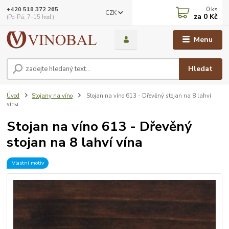
0
ks
+420 518 372 265
CZK
za
0 Kč
(Po-Pá, 7-15 hod.)
Menu
Hledat
Úvod
Stojany na víno
Stojan na víno 613 - Dřevěný stojan na 8 lahví
vína
Stojan na víno 613 - Dřevěný
stojan na 8 lahví vína
Vlastní motiv