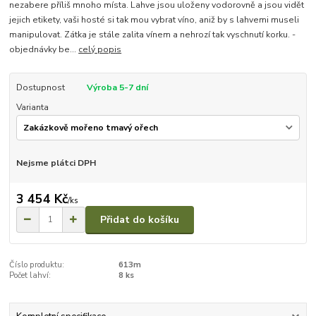
nezabere příliš mnoho místa. Lahve jsou uloženy vodorovně a jsou vidět
jejich etikety, vaši hosté si tak mou vybrat víno, aniž by s lahvemi museli
manipulovat. Zátka je stále zalita vínem a nehrozí tak vyschnutí korku. -
objednávky be...
celý popis
Dostupnost
Výroba 5-7 dní
Varianta
Nejsme plátci DPH
3 454 Kč
/
ks
Přidat do košíku
Číslo produktu:
613m
Počet lahví:
8 ks