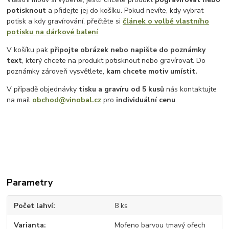
potisknout
a přidejte jej do košíku. Pokud nevíte, kdy vybrat
potisk a kdy gravírování, přečtěte si
článek o volbě vlastního
potisku na dárkové balení
.
V košíku pak
připojte obrázek nebo napište do poznámky
text
, který chcete na produkt potisknout nebo gravírovat. Do
poznámky zároveň vysvětlete,
kam chcete motiv umístit.
V případě objednávky
tisku a gravíru
od 5 kusů
nás kontaktujte
na mail
obchod@vinobal.cz
pro
individuální cenu
.
Parametry
Počet lahví
8 ks
Varianta
Mořeno barvou tmavý ořech