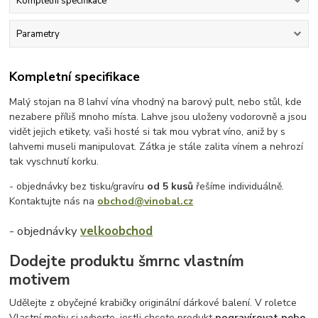
Kompletní specifikace
Parametry
Kompletní specifikace
Malý stojan na 8 lahví vína vhodný na barový pult, nebo stůl, kde
nezabere příliš mnoho místa. Lahve jsou uloženy vodorovně a jsou
vidět jejich etikety, vaši hosté si tak mou vybrat víno, aniž by s
lahvemi museli manipulovat. Zátka je stále zalita vínem a nehrozí
tak vyschnutí korku.
- objednávky bez tisku/gravíru
od 5 kusů
řešíme individuálně.
Kontaktujte nás na
obchod@vinobal.cz
- objednávky
velkoobchod
Dodejte produktu šmrnc vlastním
motivem
Udělejte z obyčejné krabičky originální dárkové balení. V roletce
Vlastní motiv si vyberte, jestli chcete produkt
pogravírovat nebo