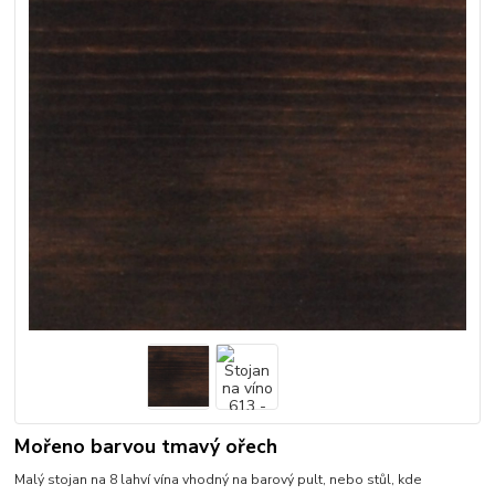
Mořeno barvou tmavý ořech
Malý stojan na 8 lahví vína vhodný na barový pult, nebo stůl, kde