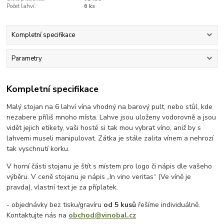
Počet lahví:
6 ks
Kompletní specifikace
Parametry
Kompletní specifikace
Malý stojan na 6 lahví vína vhodný na barový pult, nebo stůl, kde
nezabere příliš mnoho místa. Lahve jsou uloženy vodorovně a jsou
vidět jejich etikety, vaši hosté si tak mou vybrat víno, aniž by s
lahvemi museli manipulovat. Zátka je stále zalita vínem a nehrozí
tak vyschnutí korku.
V horní části stojanu je štít s místem pro logo či nápis dle vašeho
výběru. V ceně stojanu je nápis „In vino veritas“ (Ve víně je
pravda), vlastní text je za příplatek.
- objednávky bez tisku/gravíru
od 5 kusů
řešíme individuálně.
Kontaktujte nás na
obchod@vinobal.cz