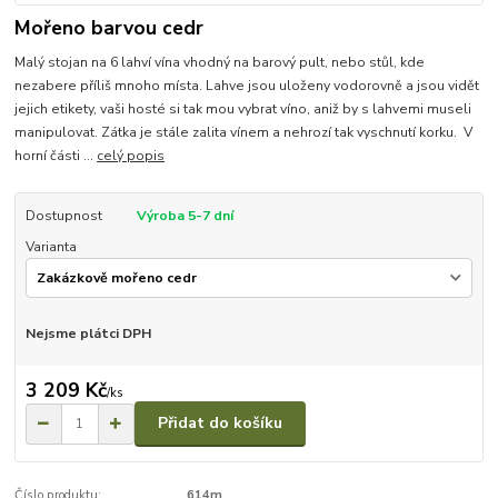
Mořeno barvou cedr
Malý stojan na 6 lahví vína vhodný na barový pult, nebo stůl, kde
nezabere příliš mnoho místa. Lahve jsou uloženy vodorovně a jsou vidět
jejich etikety, vaši hosté si tak mou vybrat víno, aniž by s lahvemi museli
manipulovat. Zátka je stále zalita vínem a nehrozí tak vyschnutí korku. V
horní části ...
celý popis
Dostupnost
Výroba 5-7 dní
Varianta
Nejsme plátci DPH
3 209 Kč
/
ks
Přidat do košíku
Číslo produktu:
614m