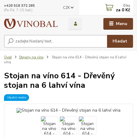
0
ks
+420 518 372 265
CZK
za
0 Kč
(Po-Pá, 7-15 hod.)
Menu
Hledat
Úvod
Stojany na víno
Stojan na víno 614 - Dřevěný stojan na 6 lahví
vína
Stojan na víno 614 - Dřevěný
stojan na 6 lahví vína
Vlastní motiv