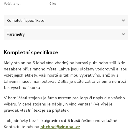
Počet lahví:
6 ks
Kompletní specifikace
Parametry
Kompletní specifikace
Malý stojan na 6 lahví vína vhodný na barový pult, nebo stůl, kde
nezabere příliš mnoho místa. Lahve jsou uloženy vodorovně a jsou
vidět jejich etikety, vaši hosté si tak mou vybrat víno, aniž by s
lahvemi museli manipulovat. Zátka je stále zalita vínem a nehrozí
tak vyschnutí korku.
V horní části stojanu je štít s místem pro logo či nápis dle vašeho
výběru. V ceně stojanu je nápis „In vino veritas“ (Ve víně je
pravda), vlastní text je za příplatek.
- objednávky bez tisku/gravíru
od 5 kusů
řešíme individuálně.
Kontaktujte nás na
obchod@vinobal.cz