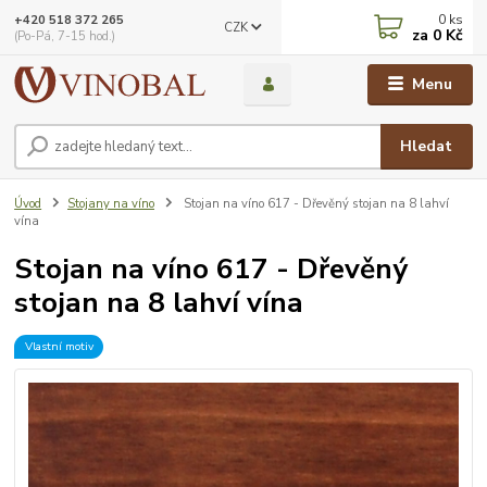
0
ks
+420 518 372 265
CZK
za
0 Kč
(Po-Pá, 7-15 hod.)
Menu
Hledat
Úvod
Stojany na víno
Stojan na víno 617 - Dřevěný stojan na 8 lahví
vína
Stojan na víno 617 - Dřevěný
stojan na 8 lahví vína
Vlastní motiv