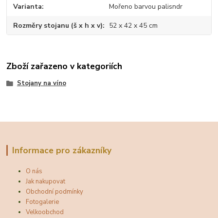
Varianta
Mořeno barvou palisndr
Rozměry stojanu (š x h x v)
52 x 42 x 45 cm
Zboží zařazeno v kategoriích
Stojany na víno
Informace pro zákazníky
O nás
Jak nakupovat
Obchodní podmínky
Fotogalerie
Velkoobchod