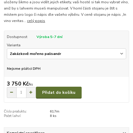
uloženy šikmo a jsou vidět jejich etikety, vaši hosté si tak mou vybrat víno,
aniž by s lahvemi museli manipulovat. V horní části stojanu je štít s
místem pro logo či nápis dle vašeho výběru. V ceně stojanu je nápis „In
vino veritas...
celý popis
Dostupnost
Výroba 5-7 dní
Varianta
Nejsme plátci DPH
3 750 Kč
/
ks
Přidat do košíku
Číslo produktu:
617m
Počet lahví:
8 ks