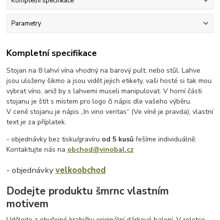
Kompletní specifikace
Parametry
Kompletní specifikace
Stojan na 8 lahví vína vhodný na barový pult, nebo stůl. Lahve
jsou uloženy šikmo a jsou vidět jejich etikety, vaši hosté si tak mou
vybrat víno, aniž by s lahvemi museli manipulovat. V horní části
stojanu je štít s místem pro logo či nápis dle vašeho výběru.
V ceně stojanu je nápis „In vino veritas“ (Ve víně je pravda), vlastní
text je za příplatek.
- objednávky bez tisku/gravíru
od 5 kusů
řešíme individuálně.
Kontaktujte nás na
obchod@vinobal.cz
- objednávky
velkoobchod
Dodejte produktu šmrnc vlastním
motivem
Udělejte z obyčejné krabičky originální dárkové balení. V roletce