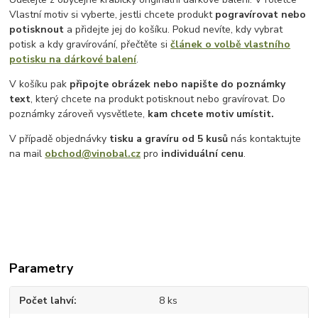
Vlastní motiv si vyberte, jestli chcete produkt
pogravírovat nebo
potisknout
a přidejte jej do košíku. Pokud nevíte, kdy vybrat
potisk a kdy gravírování, přečtěte si
článek o volbě vlastního
potisku na dárkové balení
.
V košíku pak
připojte obrázek nebo napište do poznámky
text
, který chcete na produkt potisknout nebo gravírovat. Do
poznámky zároveň vysvětlete,
kam chcete motiv umístit.
V případě objednávky
tisku a gravíru
od 5 kusů
nás kontaktujte
na mail
obchod@vinobal.cz
pro
individuální cenu
.
Parametry
Počet lahví
8 ks