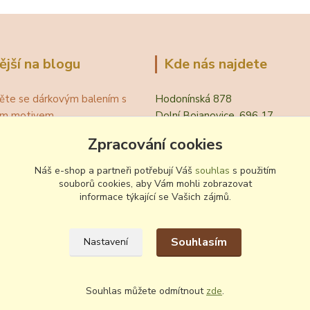
ější na blogu
Kde nás najdete
ěte se dárkovým balením s
Hodonínská 878
ním motivem
Dolní Bojanovice, 696 17
á teplota vína pro podávání
Zpracování cookies
evřít víno bez vývrtky?
.
Náš e-shop a partneři potřebují Váš
souhlas
s použitím
 zvyklosti pití vína
souborů cookies, aby Vám mohli zobrazovat
informace týkající se Vašich zájmů.
ování a nalévání vína
Souhlasím
Nastavení
Souhlas můžete odmítnout
zde
.