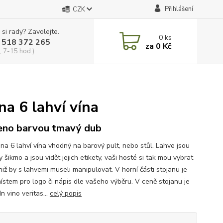
Přihlášení
CZK
 si rady? Zavolejte.
0
ks
 518 372 265
za
0 Kč
, 7-15 hod.)
na 6 lahví vína
no barvou tmavý dub
 na 6 lahví vína vhodný na barový pult, nebo stůl. Lahve jsou
 šikmo a jsou vidět jejich etikety, vaši hosté si tak mou vybrat
niž by s lahvemi museli manipulovat. V horní části stojanu je
místem pro logo či nápis dle vašeho výběru. V ceně stojanu je
In vino veritas...
celý popis