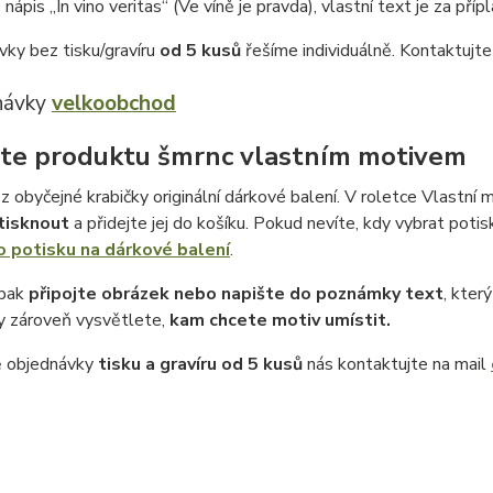
 nápis „In vino veritas“ (Ve víně je pravda), vlastní text je za příp
vky bez tisku/gravíru
od 5 kusů
řešíme individuálně. Kontaktujt
návky
velkoobchod
te produktu šmrnc vlastním motivem
z obyčejné krabičky originální dárkové balení. V roletce Vlastní m
tisknout
a přidejte jej do košíku. Pokud nevíte, kdy vybrat potis
o potisku na dárkové balení
.
 pak
připojte obrázek nebo napište do poznámky text
, kter
 zároveň vysvětlete,
kam chcete motiv umístit.
ě objednávky
tisku a gravíru
od 5 kusů
nás kontaktujte na mail