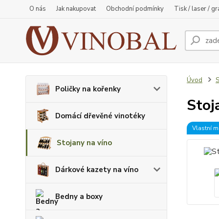
O nás
Jak nakupovat
Obchodní podmínky
Tisk / laser / g
Úvod
S
Poličky na kořenky
Stoj
Domácí dřevěné vinotéky
Vlastní m
Stojany na víno
Dárkové kazety na víno
Bedny a boxy