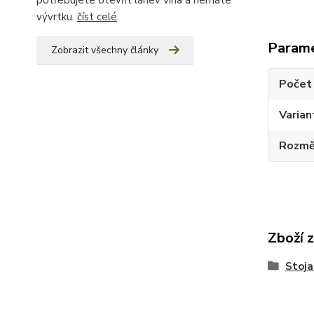
potřebujete otevřít lahev vína a nemáte
vývrtku.
číst celé
Param
Zobrazit všechny články
Počet 
Varian
Rozměr
Zboží 
Stoja