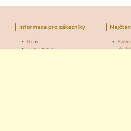
Informace pro zákazníky
Nejčten
O nás
Blýskn
Jak nakupovat
vlast
Obchodní podmínky
Správn
Fotogalerie
Jak ot
Velkoobchod
Botou
Kontakty
Národní
Blog
Odzátk