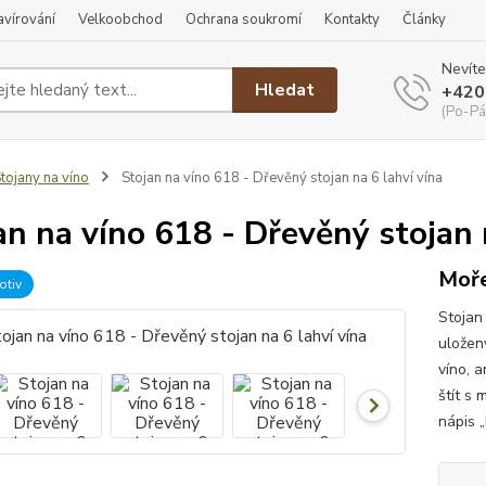
ravírování
Velkoobchod
Ochrana soukromí
Kontakty
Články
Nevíte
Hledat
+420
(Po-Pá
tojany na víno
Stojan na víno 618 - Dřevěný stojan na 6 lahví vína
an na víno 618 - Dřevěný stojan 
Moře
otiv
Stojan
uloženy
víno, a
štít s 
nápis „