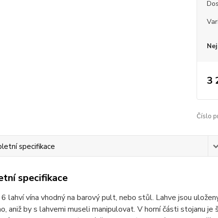
Dos
Var
Nej
3 
Číslo p
etní specifikace
tní specifikace
 6 lahví vína vhodný na barový pult, nebo stůl. Lahve jsou uloženy
no, aniž by s lahvemi museli manipulovat. V horní části stojanu je