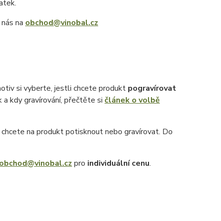
latek.
e nás na
obchod@vinobal.cz
otiv si vyberte, jestli chcete produkt
pogravírovat
k a kdy gravírování, přečtěte si
článek o volbě
ý chcete na produkt potisknout nebo gravírovat. Do
obchod@vinobal.cz
pro
individuální cenu
.