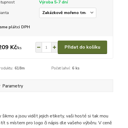
tupnost
Výroba 5-7 dní
ianta
sme plátci DPH
209 Kč
Přidat do košíku
/
ks
roduktu:
618m
Počet lahví:
6 ks
Parametry
 šikmo a jsou vidět jejich etikety, vaši hosté si tak mou
 štít s místem pro logo či nápis dle vašeho výběru. V ceně