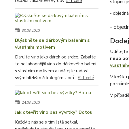
Ukázka zakázkové výroby
číst celé
stojanu je
- objedná
- objed
30.03.2020
Dodej
Blýskněte se dárkovým balením s
vlastním motivem
Udělejte 
Darujte víno jako dárek od srdce. Zabalte
nebo po
to nejlahodnější víno do dárkového balení
vlastníh
s vlastním motivem a udělejte radost
V košíku
svým blízkým či kolegům z prá...
číst celé
poznámky
V případ
24.03.2020
Jak otevřít víno bez vývrtky? Botou.
Každý z nás se s tím jistě setkal,