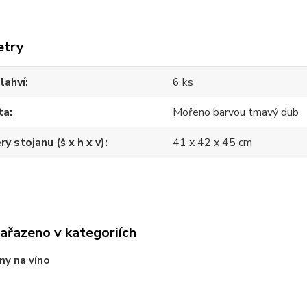
etry
lahví
6 ks
ta
Mořeno barvou tmavý dub
y stojanu (š x h x v)
41 x 42 x 45 cm
zařazeno v kategoriích
ny na víno