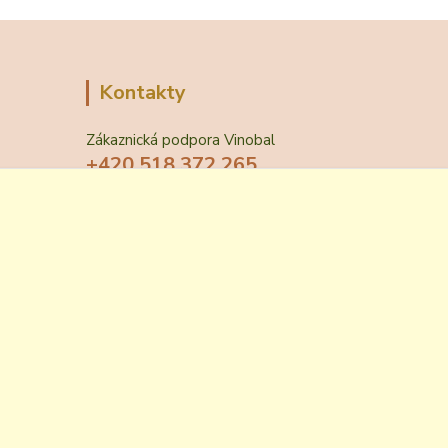
Kontakty
Zákaznická podpora Vinobal
+420 518 372 265
(Po-Pá, 7-15 hod.)
obchod@vinobal.cz
Vytvořeno na
Eshop-rychle.cz