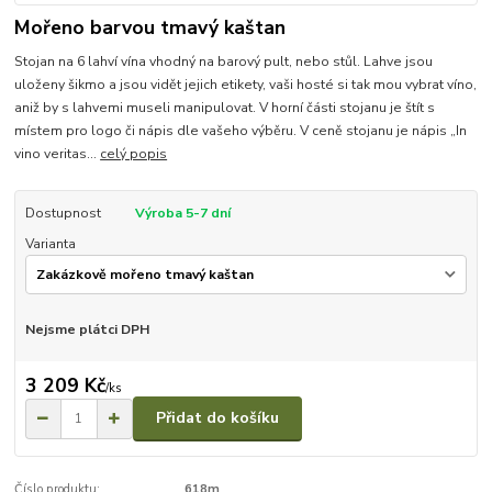
Mořeno barvou tmavý kaštan
Stojan na 6 lahví vína vhodný na barový pult, nebo stůl. Lahve jsou
uloženy šikmo a jsou vidět jejich etikety, vaši hosté si tak mou vybrat víno,
aniž by s lahvemi museli manipulovat. V horní části stojanu je štít s
místem pro logo či nápis dle vašeho výběru. V ceně stojanu je nápis „In
vino veritas...
celý popis
Dostupnost
Výroba 5-7 dní
Varianta
Nejsme plátci DPH
3 209 Kč
/
ks
Přidat do košíku
Číslo produktu:
618m