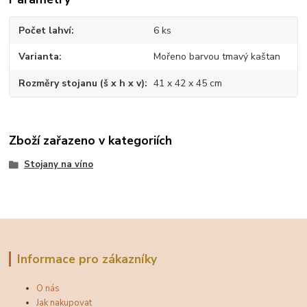
Počet lahví
6 ks
Varianta
Mořeno barvou tmavý kaštan
Rozměry stojanu (š x h x v)
41 x 42 x 45 cm
Zboží zařazeno v kategoriích
Stojany na víno
Informace pro zákazníky
O nás
Jak nakupovat