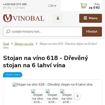
0
ks
+420 518 372 265
CZK
za
0 Kč
(Po-Pá, 7-15 hod.)
Menu
Hledat
Úvod
Stojany na víno
Stojan na víno 618 - Dřevěný stojan na 6 lahví
vína
Stojan na víno 618 - Dřevěný
stojan na 6 lahví vína
Vlastní motiv