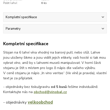
Počet lahví:
6 ks
Kompletní specifikace
Parametry
Kompletní specifikace
Stojan na 6 lahví vína vhodný na barový pult, nebo stůl. Lahve
jsou uloženy šikmo a jsou vidět jejich etikety, vaši hosté si tak mou
vybrat víno, aniž by s lahvemi museli manipulovat. V horní části
stojanu je štít s místem pro logo či nápis dle vašeho výběru.
V ceně stojanu je nápis „In vino veritas“ (Ve víně je pravda), vlastní
text je za příplatek.
- objednávky bez tisku/gravíru
od 5 kusů
řešíme individuálně.
Kontaktujte nás na
obchod@vinobal.cz
- objednávky
velkoobchod