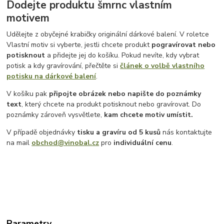
Dodejte produktu šmrnc vlastním
motivem
Udělejte z obyčejné krabičky originální dárkové balení. V roletce
Vlastní motiv si vyberte, jestli chcete produkt
pogravírovat nebo
potisknout
a přidejte jej do košíku. Pokud nevíte, kdy vybrat
potisk a kdy gravírování, přečtěte si
článek o volbě vlastního
potisku na dárkové balení
.
V košíku pak
připojte obrázek nebo napište do poznámky
text
, který chcete na produkt potisknout nebo gravírovat. Do
poznámky zároveň vysvětlete,
kam chcete motiv umístit.
V případě objednávky
tisku a gravíru
od 5 kusů
nás kontaktujte
na mail
obchod@vinobal.cz
pro
individuální cenu
.
Parametry