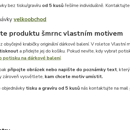
vky bez tisku/gravíru
od 5 kusů
řešíme individuálně. Kontaktujt
návky
velkoobchod
te produktu šmrnc vlastním motivem
z obyčejné krabičky originální dárkové balení. V roletce Vlastní m
tisknout
a přidejte jej do košíku. Pokud nevíte, kdy vybrat potis
o potisku na dárkové balení
.
 pak
připojte obrázek nebo napište do poznámky text
, kter
 zároveň vysvětlete,
kam chcete motiv umístit.
ě objednávky
tisku a gravíru
od 5 kusů
nás kontaktujte na mail