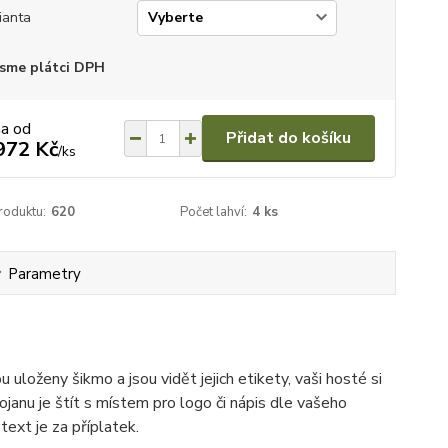
ianta
sme plátci DPH
na od
Přidat do košíku
972 Kč
/
ks
roduktu:
620
Počet lahví:
4 ks
Parametry
 uloženy šikmo a jsou vidět jejich etikety, vaši hosté si
ojanu je štít s místem pro logo či nápis dle vašeho
 text je za příplatek.