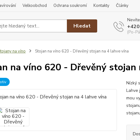
ravírování
Velkoobchod
Ochrana soukromí
Kontakty
Články
Nevíte
Hledat
+420
(Po-Pá
tojany na víno
Stojan na víno 620 - Dřevěný stojan na 4 lahve vína
an na víno 620 - Dřevěný stojan 
otiv
Nízký 
Lahve j
mou vy
stojanu
stojanu
Dos