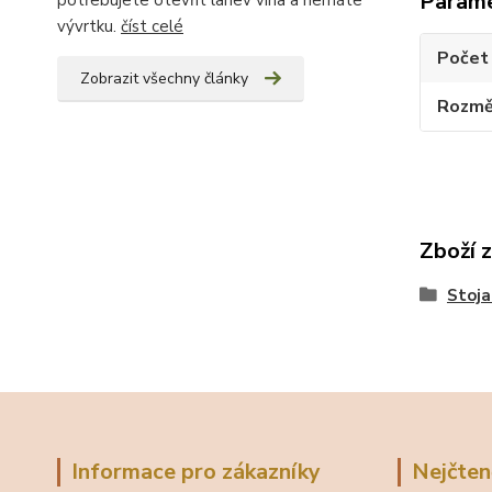
Param
potřebujete otevřít lahev vína a nemáte
vývrtku.
číst celé
Počet 
Zobrazit všechny články
Rozměr
Zboží 
Stoja
Informace pro zákazníky
Nejčten