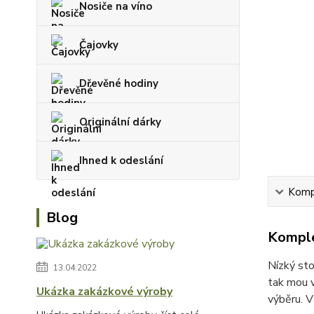
Nosiče na víno
Čajovky
Dřevěné hodiny
Originální dárky
Ihned k odeslání
Kompl
Blog
Komple
Nízký sto
13.04.2022
tak mou v
Ukázka zakázkové výroby
výběru. V 