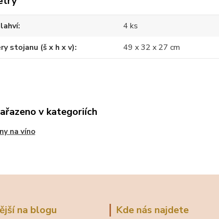
etry
lahví
4 ks
y stojanu (š x h x v)
49 x 32 x 27 cm
zařazeno v kategoriích
ny na víno
ější na blogu
Kde nás najdete