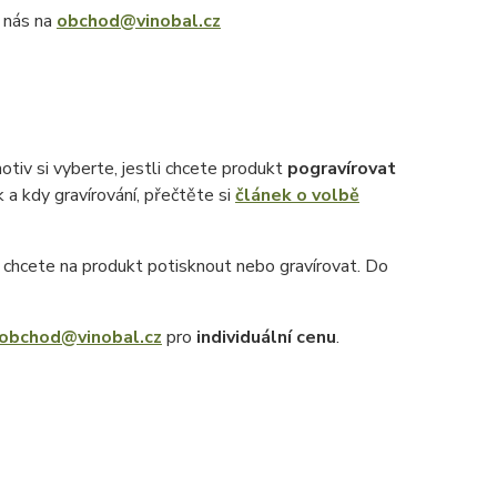
e nás na
obchod@vinobal.cz
otiv si vyberte, jestli chcete produkt
pogravírovat
k a kdy gravírování, přečtěte si
článek o volbě
ý chcete na produkt potisknout nebo gravírovat. Do
obchod@vinobal.cz
pro
individuální cenu
.