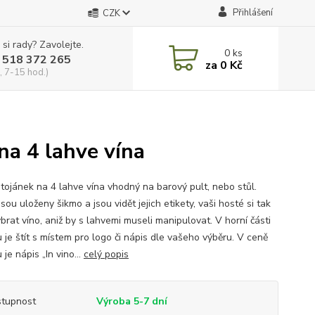
Přihlášení
CZK
 si rady? Zavolejte.
0
ks
 518 372 265
za
0 Kč
, 7-15 hod.)
na 4 lahve vína
stojánek na 4 lahve vína vhodný na barový pult, nebo stůl.
sou uloženy šikmo a jsou vidět jejich etikety, vaši hosté si tak
brat víno, aniž by s lahvemi museli manipulovat. V horní části
 je štít s místem pro logo či nápis dle vašeho výběru. V ceně
 je nápis „In vino...
celý popis
tupnost
Výroba 5-7 dní