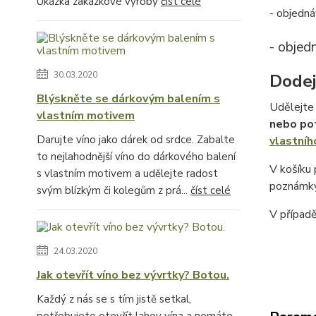
Ukázka zakázkové výroby
číst celé
- objedná
- objed
30.03.2020
Dodej
Blýskněte se dárkovým balením s
Udělejte 
vlastním motivem
nebo po
Darujte víno jako dárek od srdce. Zabalte
vlastníh
to nejlahodnější víno do dárkového balení
V košíku
s vlastním motivem a udělejte radost
poznámky
svým blízkým či kolegům z prá...
číst celé
V případ
24.03.2020
Jak otevřít víno bez vývrtky? Botou.
Každý z nás se s tím jistě setkal,