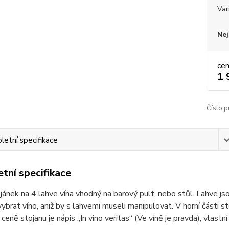
Var
Nej
ce
1 
Číslo p
etní specifikace
tní specifikace
jánek na 4 lahve vína vhodný na barový pult, nebo stůl. Lahve jsou
ybrat víno, aniž by s lahvemi museli manipulovat. V horní části st
ceně stojanu je nápis „In vino veritas“ (Ve víně je pravda), vlastní