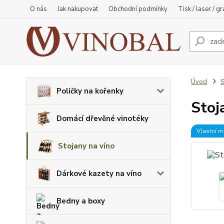
O nás
Jak nakupovat
Obchodní podmínky
Tisk / laser / g
Úvod
S
Poličky na kořenky
Stoj
Domácí dřevěné vinotéky
Vlastní m
Stojany na víno
Dárkové kazety na víno
Bedny a boxy