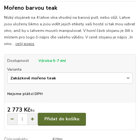
Mořeno barvou teak
Nízký stojánek na 4 lahve vína vhodný na barový pult, nebo stůl. Lahve
jsou uloženy šikmo a jsou vidět jejich etikety, vaši hosté si tak mou vybrat
víno, aniž by s lahvemi museli manipulovat. V horní části stojanu je štít s
místem pro logo či nápis dle vašeho výběru. V ceně stojanu je nápis „In
vino...
celý popis
Dostupnost
Výroba 5-7 dní
Varianta
Nejsme plátci DPH
2 773 Kč
/
ks
Přidat do košíku
Číslo produktu:
620m