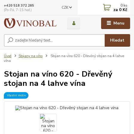
0
ks
+420 518 372 265
CZK
za
0 Kč
(Po-Pá, 7-15 hod.)
Menu
Hledat
Úvod
Stojany na víno
Stojan na víno 620 - Dřevěný stojan na 4 lahve
vína
Stojan na víno 620 - Dřevěný
stojan na 4 lahve vína
Vlastní motiv