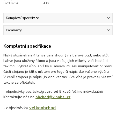
Počet lahví:
4 ks
Kompletní specifikace
Parametry
Kompletní specifikace
Nízký stojánek na 4 lahve vína vhodný na barový pult, nebo stůl.
Lahve jsou uloženy šikmo a jsou vidět jejich etikety, vaši hosté si
tak mou vybrat víno, aniž by s lahvemi museli manipulovat. V horní
části stojanu je štít s místem pro logo či nápis dle vašeho výběru.
V ceně stojanu je nápis „In vino veritas“ (Ve víně je pravda), vlastní
text je za příplatek.
- objednávky bez tisku/gravíru
od 5 kusů
řešíme individuálně.
Kontaktujte nás na
obchod@vinobal.cz
- objednávky
velkoobchod