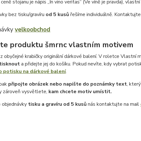
ceně stojanu je nápis „In vino veritas“ (Ve víně je pravda), vlastní
vky bez tisku/gravíru
od 5 kusů
řešíme individuálně. Kontaktujt
návky
velkoobchod
te produktu šmrnc vlastním motivem
z obyčejné krabičky originální dárkové balení. V roletce Vlastní m
tisknout
a přidejte jej do košíku. Pokud nevíte, kdy vybrat potis
o potisku na dárkové balení
.
 pak
připojte obrázek nebo napište do poznámky text
, kter
 zároveň vysvětlete,
kam chcete motiv umístit.
ě objednávky
tisku a gravíru
od 5 kusů
nás kontaktujte na mail