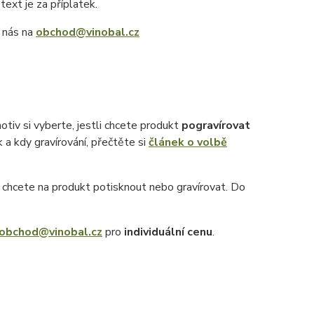
 text je za příplatek.
e nás na
obchod@vinobal.cz
otiv si vyberte, jestli chcete produkt
pogravírovat
k a kdy gravírování, přečtěte si
článek o volbě
ý chcete na produkt potisknout nebo gravírovat. Do
obchod@vinobal.cz
pro
individuální cenu
.