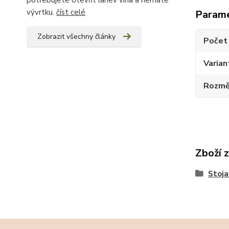
potřebujete otevřít lahev vína a nemáte
vývrtku.
číst celé
Param
Zobrazit všechny články
Počet 
Varian
Rozměr
Zboží 
Stoja