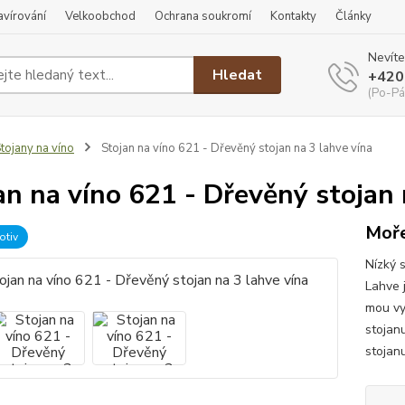
ravírování
Velkoobchod
Ochrana soukromí
Kontakty
Články
Nevíte
Hledat
+420
(Po-Pá
tojany na víno
Stojan na víno 621 - Dřevěný stojan na 3 lahve vína
an na víno 621 - Dřevěný stojan 
Moře
otiv
Nízký 
Lahve j
mou vy
stojanu
stojanu