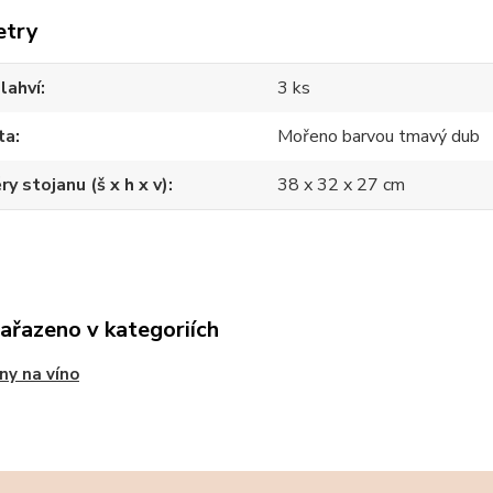
etry
lahví
3 ks
ta
Mořeno barvou tmavý dub
y stojanu (š x h x v)
38 x 32 x 27 cm
zařazeno v kategoriích
ny na víno