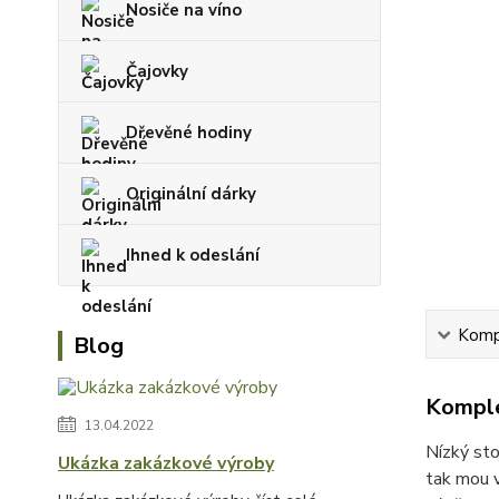
Nosiče na víno
Čajovky
Dřevěné hodiny
Originální dárky
Ihned k odeslání
Kompl
Blog
Komple
13.04.2022
Nízký sto
Ukázka zakázkové výroby
tak mou v