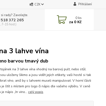
Přihlášení
CZK
 si rady? Zavolejte.
0
ks
 518 372 265
za
0 Kč
, 7-15 hod.)
na 3 lahve vína
no barvou tmavý dub
stojánek na 3 lahve vína vhodný na barový pult, nebo stůl.
sou uloženy šikmo a jsou vidět jejich etikety, vaši hosté si tak
brat víno, aniž by s lahvemi museli manipulovat. V horní části
 je štít s místem pro logo či nápis dle vašeho výběru. V ceně
 je nápis „In vino...
celý popis