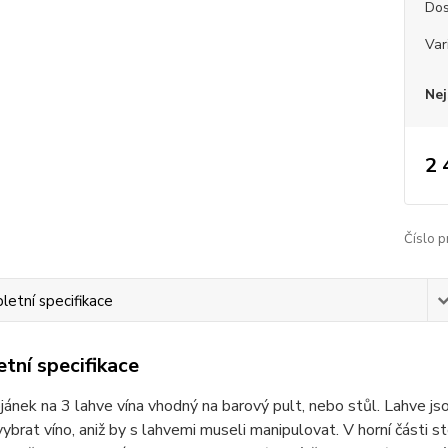
Dos
Var
Nej
2 
Číslo p
etní specifikace
tní specifikace
jánek na 3 lahve vína vhodný na barový pult, nebo stůl. Lahve jsou
ybrat víno, aniž by s lahvemi museli manipulovat. V horní části st