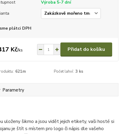
tupnost
Výroba 5-7 dní
ianta
sme plátci DPH
417 Kč
Přidat do košíku
/
ks
roduktu:
621m
Počet lahví:
3 ks
Parametry
 uloženy šikmo a jsou vidět jejich etikety, vaši hosté si
ojanu je štít s místem pro logo či nápis dle vašeho