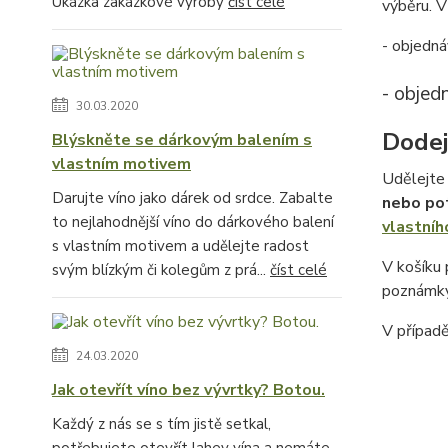
Ukázka zakázkové výroby
číst celé
výběru. V 
- objedná
- objed
30.03.2020
Dodej
Blýskněte se dárkovým balením s
vlastním motivem
Udělejte 
Darujte víno jako dárek od srdce. Zabalte
nebo po
to nejlahodnější víno do dárkového balení
vlastníh
s vlastním motivem a udělejte radost
V košíku
svým blízkým či kolegům z prá...
číst celé
poznámky
V případ
24.03.2020
Jak otevřít víno bez vývrtky? Botou.
Každý z nás se s tím jistě setkal,