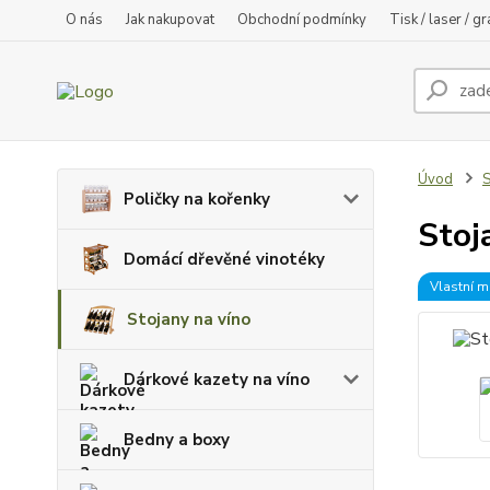
O nás
Jak nakupovat
Obchodní podmínky
Tisk / laser / g
Úvod
S
Poličky na kořenky
Stoj
Domácí dřevěné vinotéky
Vlastní m
Stojany na víno
Dárkové kazety na víno
Bedny a boxy