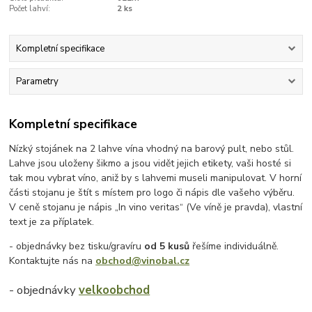
Počet lahví:
2 ks
Kompletní specifikace
Parametry
Kompletní specifikace
Nízký stojánek na 2 lahve vína vhodný na barový pult, nebo stůl.
Lahve jsou uloženy šikmo a jsou vidět jejich etikety, vaši hosté si
tak mou vybrat víno, aniž by s lahvemi museli manipulovat. V horní
části stojanu je štít s místem pro logo či nápis dle vašeho výběru.
V ceně stojanu je nápis „In vino veritas“ (Ve víně je pravda), vlastní
text je za příplatek.
- objednávky bez tisku/gravíru
od 5 kusů
řešíme individuálně.
Kontaktujte nás na
obchod@vinobal.cz
- objednávky
velkoobchod