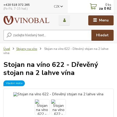
0
ks
+420 518 372 265
CZK
za
0 Kč
(Po-Pá, 7-15 hod.)
Menu
Hledat
Úvod
Stojany na víno
Stojan na víno 622 - Dřevěný stojan na 2 lahve
vína
Stojan na víno 622 - Dřevěný
stojan na 2 lahve vína
Vlastní motiv