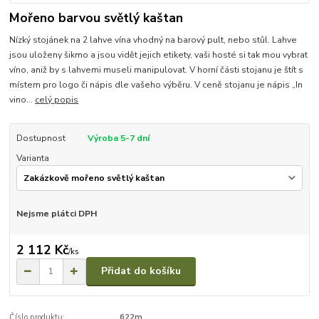
Mořeno barvou světlý kaštan
Nízký stojánek na 2 lahve vína vhodný na barový pult, nebo stůl. Lahve
jsou uloženy šikmo a jsou vidět jejich etikety, vaši hosté si tak mou vybrat
víno, aniž by s lahvemi museli manipulovat. V horní části stojanu je štít s
místem pro logo či nápis dle vašeho výběru. V ceně stojanu je nápis „In
vino...
celý popis
Dostupnost
Výroba 5-7 dní
Varianta
Nejsme plátci DPH
2 112 Kč
/
ks
Přidat do košíku
Číslo produktu:
622m