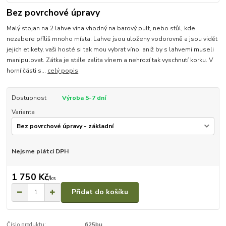
Bez povrchové úpravy
Malý stojan na 2 lahve vína vhodný na barový pult, nebo stůl, kde
nezabere příliš mnoho místa. Lahve jsou uloženy vodorovně a jsou vidět
jejich etikety, vaši hosté si tak mou vybrat víno, aniž by s lahvemi museli
manipulovat. Zátka je stále zalita vínem a nehrozí tak vyschnutí korku. V
horní části s...
celý popis
Dostupnost
Výroba 5-7 dní
Varianta
Nejsme plátci DPH
1 750 Kč
/
ks
Přidat do košíku
Číslo produktu:
625bu