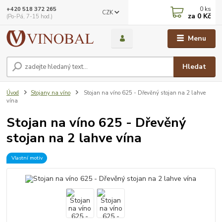
0
ks
+420 518 372 265
CZK
za
0 Kč
(Po-Pá, 7-15 hod.)
Menu
Hledat
Úvod
Stojany na víno
Stojan na víno 625 - Dřevěný stojan na 2 lahve
vína
Stojan na víno 625 - Dřevěný
stojan na 2 lahve vína
Vlastní motiv