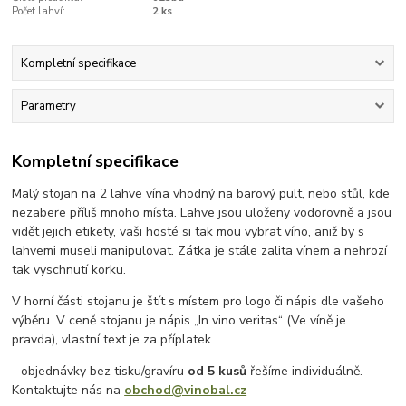
Počet lahví:
2 ks
Kompletní specifikace
Parametry
Kompletní specifikace
Malý stojan na 2 lahve vína vhodný na barový pult, nebo stůl, kde
nezabere příliš mnoho místa. Lahve jsou uloženy vodorovně a jsou
vidět jejich etikety, vaši hosté si tak mou vybrat víno, aniž by s
lahvemi museli manipulovat. Zátka je stále zalita vínem a nehrozí
tak vyschnutí korku.
V horní části stojanu je štít s místem pro logo či nápis dle vašeho
výběru. V ceně stojanu je nápis „In vino veritas“ (Ve víně je
pravda), vlastní text je za příplatek.
- objednávky bez tisku/gravíru
od 5 kusů
řešíme individuálně.
Kontaktujte nás na
obchod@vinobal.cz