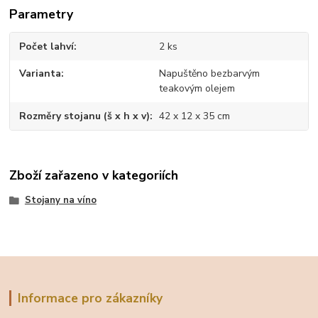
Parametry
Počet lahví
2 ks
Varianta
Napuštěno bezbarvým
teakovým olejem
Rozměry stojanu (š x h x v)
42 x 12 x 35 cm
Zboží zařazeno v kategoriích
Stojany na víno
Informace pro zákazníky