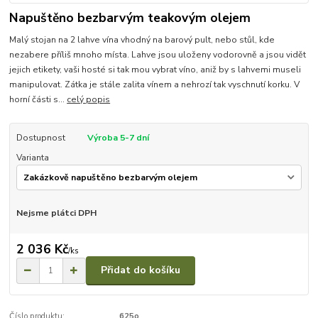
Napuštěno bezbarvým teakovým olejem
Malý stojan na 2 lahve vína vhodný na barový pult, nebo stůl, kde
nezabere příliš mnoho místa. Lahve jsou uloženy vodorovně a jsou vidět
jejich etikety, vaši hosté si tak mou vybrat víno, aniž by s lahvemi museli
manipulovat. Zátka je stále zalita vínem a nehrozí tak vyschnutí korku. V
horní části s...
celý popis
Dostupnost
Výroba 5-7 dní
Varianta
Nejsme plátci DPH
2 036 Kč
/
ks
Přidat do košíku
Číslo produktu:
625o