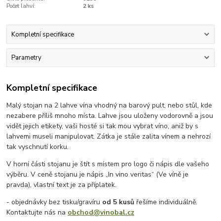
Počet lahví:
2 ks
Kompletní specifikace
Parametry
Kompletní specifikace
Malý stojan na 2 lahve vína vhodný na barový pult, nebo stůl, kde
nezabere příliš mnoho místa. Lahve jsou uloženy vodorovně a jsou
vidět jejich etikety, vaši hosté si tak mou vybrat víno, aniž by s
lahvemi museli manipulovat. Zátka je stále zalita vínem a nehrozí
tak vyschnutí korku.
V horní části stojanu je štít s místem pro logo či nápis dle vašeho
výběru. V ceně stojanu je nápis „In vino veritas“ (Ve víně je
pravda), vlastní text je za příplatek.
- objednávky bez tisku/gravíru
od 5 kusů
řešíme individuálně.
Kontaktujte nás na
obchod@vinobal.cz