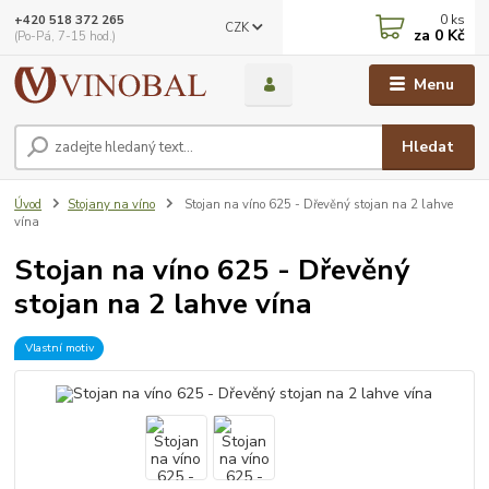
0
ks
+420 518 372 265
CZK
za
0 Kč
(Po-Pá, 7-15 hod.)
Menu
Hledat
Úvod
Stojany na víno
Stojan na víno 625 - Dřevěný stojan na 2 lahve
vína
Stojan na víno 625 - Dřevěný
stojan na 2 lahve vína
Vlastní motiv