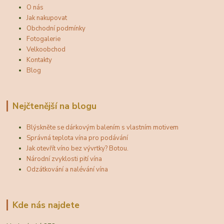
O nás
Jak nakupovat
Obchodní podmínky
Fotogalerie
Velkoobchod
Kontakty
Blog
Nejčtenější na blogu
Blýskněte se dárkovým balením s vlastním motivem
Správná teplota vína pro podávání
Jak otevřít víno bez vývrtky? Botou.
Národní zvyklosti pití vína
Odzátkování a nalévání vína
Kde nás najdete