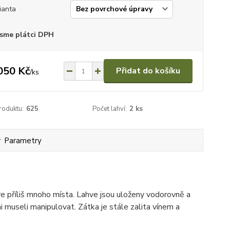
ianta
sme plátci DPH
050 Kč
Přidat do košíku
/
ks
roduktu:
625
Počet lahví:
2 ks
Parametry
re příliš mnoho místa. Lahve jsou uloženy vodorovně a
emi museli manipulovat. Zátka je stále zalita vínem a