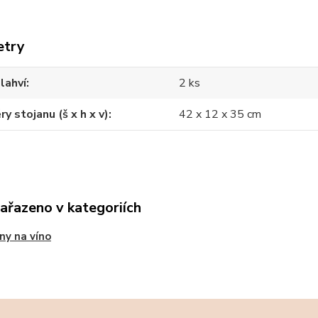
etry
lahví
2 ks
y stojanu (š x h x v)
42 x 12 x 35 cm
zařazeno v kategoriích
ny na víno