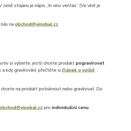
 ceně stojanu je nápis „In vino veritas“ (Ve víně je
e nás na
obchod@vinobal.cz
otiv si vyberte, jestli chcete produkt
pogravírovat
k a kdy gravírování, přečtěte si
článek o volbě
ý chcete na produkt potisknout nebo gravírovat. Do
obchod@vinobal.cz
pro
individuální cenu
.