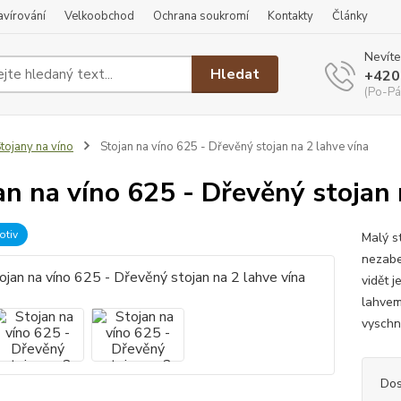
ravírování
Velkoobchod
Ochrana soukromí
Kontakty
Články
Nevíte
Hledat
+420
(Po-Pá
tojany na víno
Stojan na víno 625 - Dřevěný stojan na 2 lahve vína
an na víno 625 - Dřevěný stojan 
otiv
Malý s
nezabe
vidět j
lahvem
vyschnu
Dos