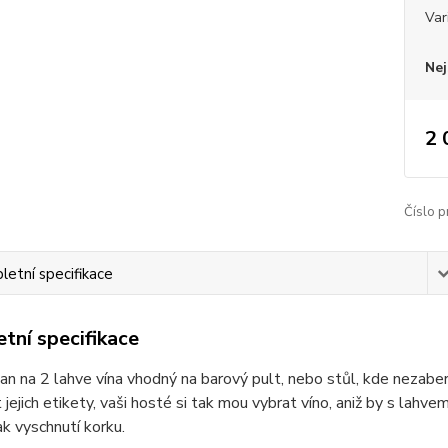
Var
Nej
2 
Číslo p
etní specifikace
tní specifikace
an na 2 lahve vína vhodný na barový pult, nebo stůl, kde nezabe
t jejich etikety, vaši hosté si tak mou vybrat víno, aniž by s lahv
ak vyschnutí korku.