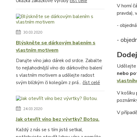
Ukázka zakázkové výroby
číst celé
V horní č
pravda), v
- objedná
30.03.2020
- objed
Blýskněte se dárkovým balením s
vlastním motivem
Dodej
Darujte víno jako dárek od srdce. Zabalte
Udělejte 
to nejlahodnější víno do dárkového balení
nebo po
s vlastním motivem a udělejte radost
vlastníh
svým blízkým či kolegům z prá...
číst celé
V košíku
poznámky
24.03.2020
V případ
Jak otevřít víno bez vývrtky? Botou.
Každý z nás se s tím jistě setkal,