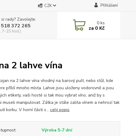
Přihlášení
CZK
 si rady? Zavolejte.
0
ks
 518 372 265
za
0 Kč
, 7-15 hod.)
na 2 lahve vína
tojan na 2 lahve vína vhodný na barový pult, nebo stůl, kde
re příliš mnoho místa. Lahve jsou uloženy vodorovně a jsou
ejich etikety, vaši hosté si tak mou vybrat víno, aniž by s
i museli manipulovat. Zátka je stále zalita vínem a nehrozí tak
tí korku. V horní části s...
celý popis
tupnost
Výroba 5-7 dní