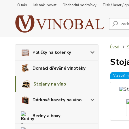
O nás
Jak nakupovat
Obchodní podmínky
Tisk / laser / g
Úvod
S
Poličky na kořenky
Stoj
Domácí dřevěné vinotéky
Vlastní m
Stojany na víno
Dárkové kazety na víno
Bedny a boxy