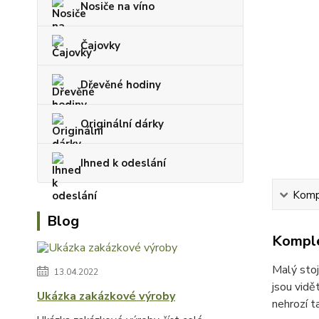
Nosiče na víno
Čajovky
Dřevěné hodiny
Originální dárky
Ihned k odeslání
Kompl
Blog
Komple
Malý stoj
13.04.2022
jsou vidě
Ukázka zakázkové výroby
nehrozí t