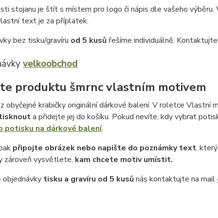
ásti stojanu je štít s místem pro logo či nápis dle vašeho výběru. V
lastní text je za příplatek.
vky bez tisku/gravíru
od 5 kusů
řešíme individuálně. Kontaktujt
návky
velkoobchod
te produktu šmrnc vlastním motivem
z obyčejné krabičky originální dárkové balení. V roletce Vlastní m
tisknout
a přidejte jej do košíku. Pokud nevíte, kdy vybrat potis
o potisku na dárkové balení
.
 pak
připojte obrázek nebo napište do poznámky text
, kter
 zároveň vysvětlete,
kam chcete motiv umístit.
ě objednávky
tisku a gravíru
od 5 kusů
nás kontaktujte na mail