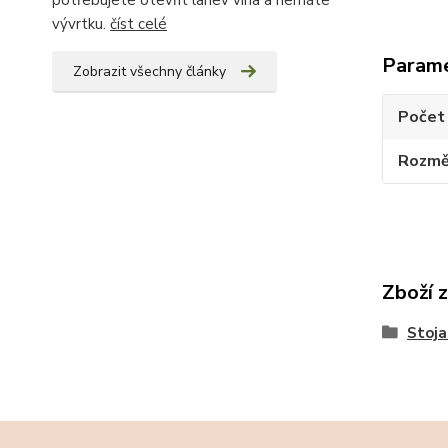
potřebujete otevřít lahev vína a nemáte
vývrtku.
číst celé
Param
Zobrazit všechny články
Počet 
Rozměr
Zboží 
Stoja